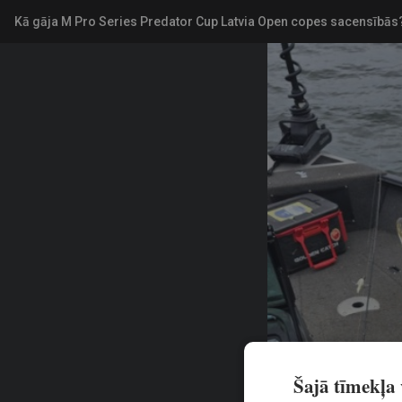
Kā gāja M Pro Series Predator Cup Latvia Open copes sacensībās
Piektdiena, 7. augusts, 2026
PI
VISI COPES RAKSTI
COPE
FOTO! 40 ek
ūdenstilpēs
Predator Cu
Šajā tīmekļa v