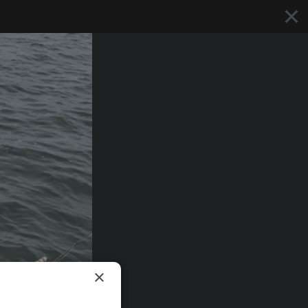
×
Abonēšana
Reklāma
Grāmatas
E-izdevumi
tvijas
eries
pes
×