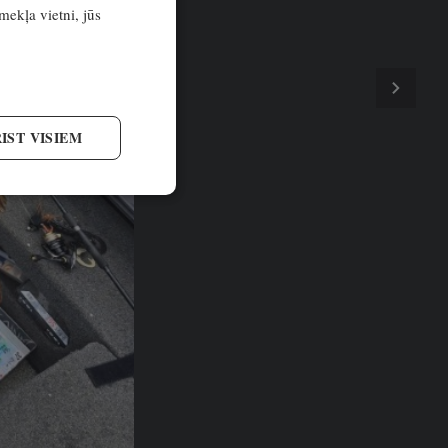
īmekļa vietni, jūs
IST VISIEM
reki ar
SĪTĀKIE
Aktuāli! Eiropas čempionu