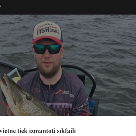
?
EREDZE
APRĪKOJUMS
VIRTUVE
COPE
KLAUSIES!
ipāžas dažādās La
! Kā gāja M Pro S
p Latvia Open co
ietnē tiek izmantoti sīkfaili