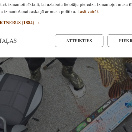
?
tiek izmantoti sīkfaili, lai uzlabotu lietotāju pieredzi. Izmantojot mūsu t
ailu izmantošanai saskaņā ar mūsu politiku.
Lasīt vairāk
Komentāri
, 2. jūnijs 2026
0
ARTNERUS
(1884) →
TAĻAS
ATTEIKTIES
PIEKR
pozīcijas
Noskaidroti 2026. gada
Brieža gaļas čebu
LA
Latvijas čempioni
zaļumiem
šaušanā uz "skrejošu
alni" 100 metru
distancē!