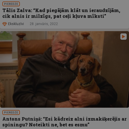
PIEREDZE
Tālis Zalva: “Kad piegājām klāt un ieraudzījām,
cik alnis ir milzīgs, pat ceļi kļuva mīksti”
Ekskluzīvi
28. janvāris, 2022
PIEREDZE
Antons Putniņš: “Esi kādreiz alni izmakšķerējis ar
spiningu? Noteikti ne, bet es esmu”