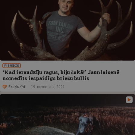
PIEREDZE
“Kad ieraudzīju ragus, biju šokā!” Jaunlaicenē
nomedīts iespaidīgs briežu bullis
Ekskluzīvi
19. novembris, 2021