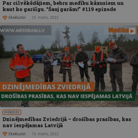
Par cilvēkēdājiem, bebru medību kāzusiem un
kaut ko garšīgu. “Šauj garām!” #119 epizode
Ekskluzīvi
23. marts, 2022
PIEREDZE
Dzinējmedības Zviedrijā – drošības prasības, kas
nav iespējamas Latvijā
Ekskluzīvi
10. marts, 2022