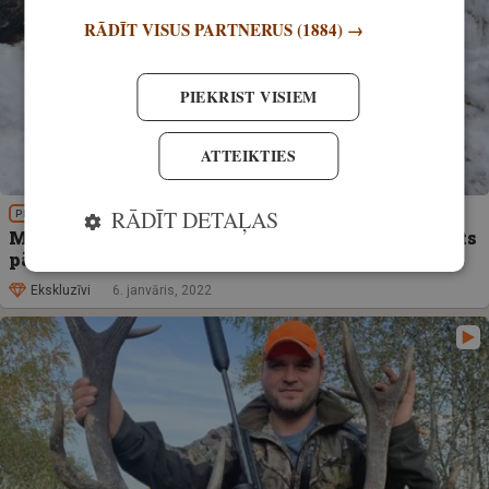
RĀDĪT VISUS PARTNERUS
(1884) →
PIEKRIST VISIEM
ATTEIKTIES
RĀDĪT DETAĻAS
PIEREDZE
Medību piedzīvojums ar pakaļdzīšanos. Negaidīts
pārsteigums – seši rukši
Ekskluzīvi
6. janvāris, 2022