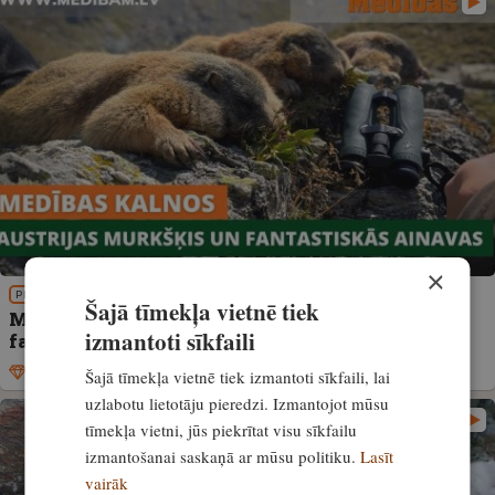
×
PIEREDZE
Šajā tīmekļa vietnē tiek
Medības kalnos. Austrijas murkšķis un
izmantoti sīkfaili
fantastiskās ainavas
Ekskluzīvi
7. janvāris, 2022
Šajā tīmekļa vietnē tiek izmantoti sīkfaili, lai
uzlabotu lietotāju pieredzi. Izmantojot mūsu
tīmekļa vietni, jūs piekrītat visu sīkfailu
izmantošanai saskaņā ar mūsu politiku.
Lasīt
vairāk