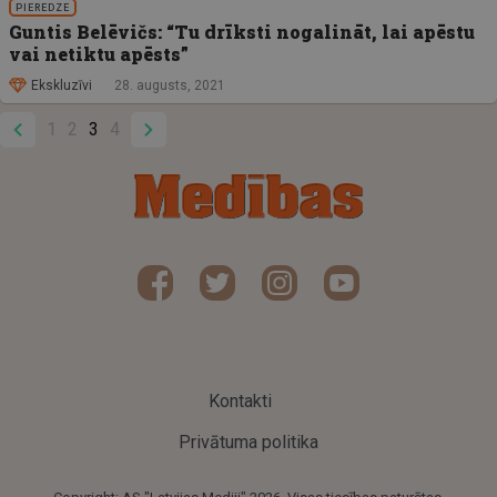
PIEREDZE
Guntis Belēvičs: “Tu drīksti nogalināt, lai apēstu
vai netiktu apēsts”
Ekskluzīvi
28. augusts, 2021
1
2
3
4
Kontakti
Privātuma politika