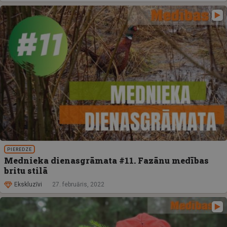
PIEREDZE
Mednieka dienasgrāmata #11. Fazānu medības
britu stilā
Ekskluzīvi
27. februāris, 2022