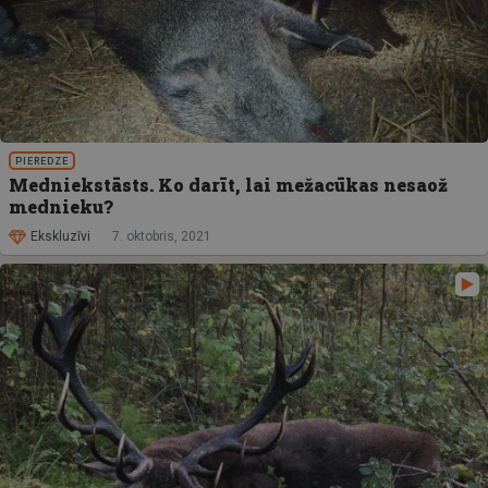
PIEREDZE
Medniekstāsts. Ko darīt, lai mežacūkas nesaož
mednieku?
Ekskluzīvi
7. oktobris, 2021