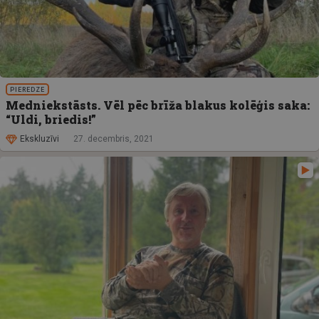
PIEREDZE
Medniekstāsts. Vēl pēc brīža blakus kolēģis saka:
“Uldi, briedis!”
Ekskluzīvi
27. decembris, 2021