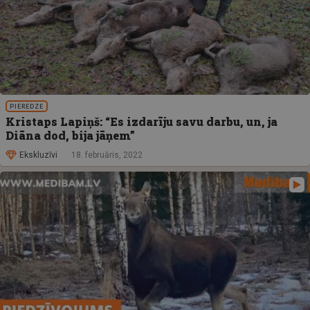
PIEREDZE
Kristaps Lapiņš: “Es izdarīju savu darbu, un, ja
Diāna dod, bija jāņem”
Ekskluzīvi
18. februāris, 2022