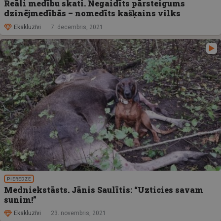
Reāli medību skati. Negaidīts pārsteigums
dzinējmedībās – nomedīts kašķains vilks
Ekskluzīvi
7. decembris, 2021
PIEREDZE
Medniekstāsts. Jānis Saulītis: “Uzticies savam
sunim!”
Ekskluzīvi
23. novembris, 2021