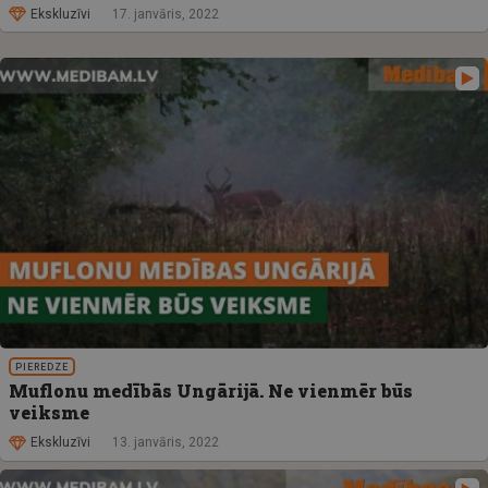
Ekskluzīvi
17. janvāris, 2022
PIEREDZE
Muflonu medībās Ungārijā. Ne vienmēr būs
veiksme
Ekskluzīvi
13. janvāris, 2022