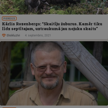
PIEREDZE
Kārlis Rozenbergs: “Skaitīju žuburus. Kamēr tiku
līdz septītajam, uztraukumā jau nojuka skaits”
Ekskluzīvi
4. septembris, 2021