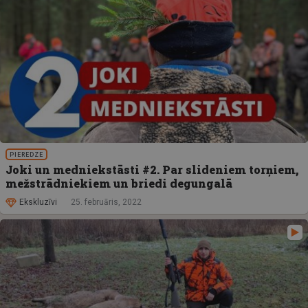
PIEREDZE
Joki un medniekstāsti #2. Par slideniem torņiem,
mežstrādniekiem un briedi degungalā
Ekskluzīvi
25. februāris, 2022