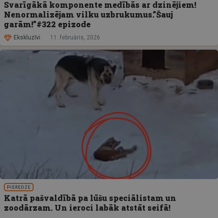
Svarīgākā komponente medībās ar dzinējiem!
Nenormalizējam vilku uzbrukumus.”Šauj
garām!”#322 epizode
Ekskluzīvi
11. februāris, 2026
PIEREDZE
Katrā pašvaldībā pa lūšu speciālistam un
zoodārzam. Un ieroci labāk atstāt seifā!