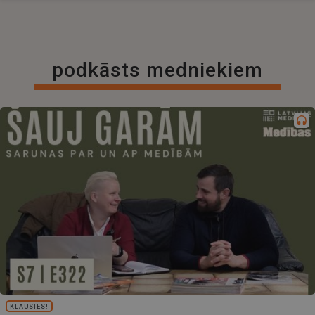
podkāsts medniekiem
KLAUSIES!