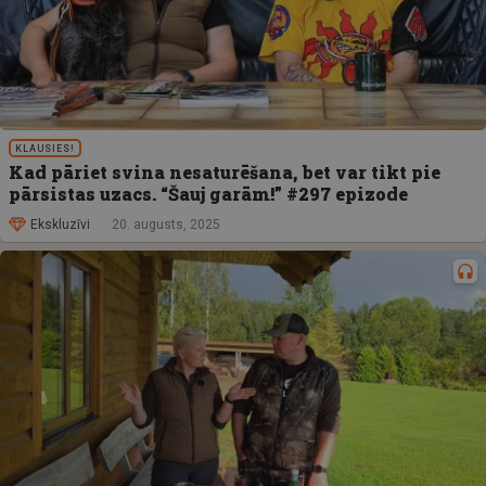
KLAUSIES!
Kad pāriet svina nesaturēšana, bet var tikt pie
pārsistas uzacs. “Šauj garām!” #297 epizode
Ekskluzīvi
20. augusts, 2025