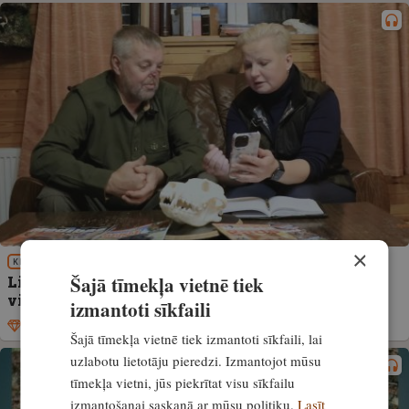
×
KLAUSIES!
Šajā tīmekļa vietnē tiek
Likums nav mētelītis, ko virināt, ja gribi šaut
visu, kas kustās. “Šauj garām!” #311 epizode
izmantoti sīkfaili
Ekskluzīvi
26. novembris, 2025
Šajā tīmekļa vietnē tiek izmantoti sīkfaili, lai
uzlabotu lietotāju pieredzi. Izmantojot mūsu
tīmekļa vietni, jūs piekrītat visu sīkfailu
izmantošanai saskaņā ar mūsu politiku.
Lasīt