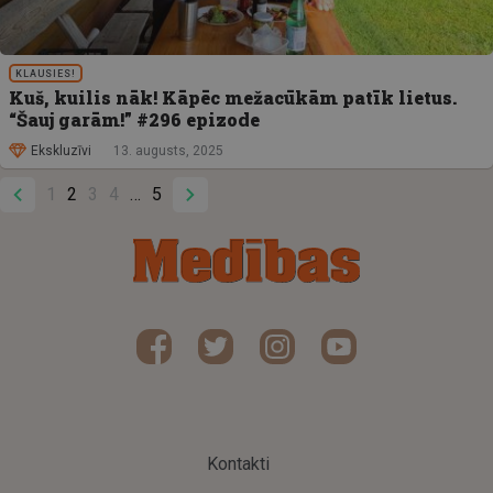
KLAUSIES!
Kuš, kuilis nāk! Kāpēc mežacūkām patīk lietus.
“Šauj garām!” #296 epizode
Ekskluzīvi
13. augusts, 2025
1
2
3
4
5
Kontakti