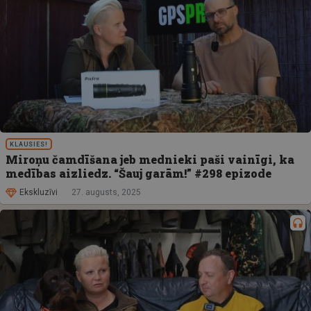
KLAUSIES!
Miroņu čamdīšana jeb mednieki paši vainīgi, ka
medības aizliedz. “Šauj garām!” #298 epizode
Ekskluzīvi
27. augusts, 2025