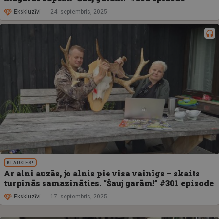
Ekskluzīvi
24. septembris, 2025
KLAUSIES!
Ar alni auzās, jo alnis pie visa vainīgs – skaits
turpinās samazināties. “Šauj garām!” #301 epizode
Ekskluzīvi
17. septembris, 2025