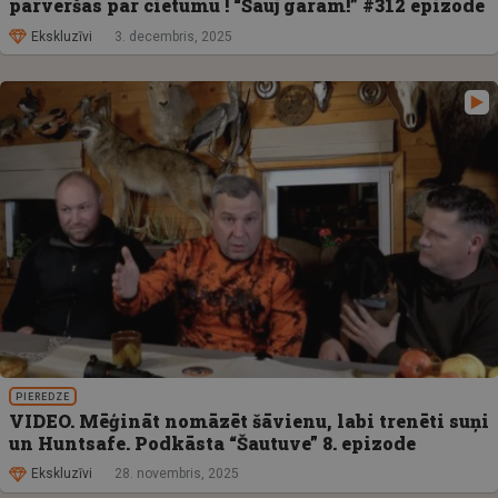
pārvēršas par cietumu ! “Šauj garām!” #312 epizode
Ekskluzīvi
3. decembris, 2025
PIEREDZE
VIDEO. Mēģināt nomāzēt šāvienu, labi trenēti suņi
un Huntsafe. Podkāsta “Šautuve” 8. epizode
Ekskluzīvi
28. novembris, 2025