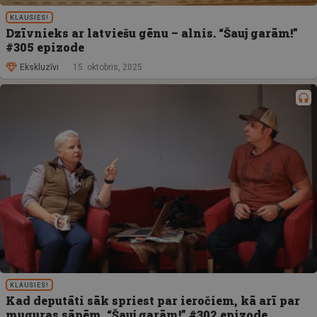
KLAUSIES!
Dzīvnieks ar latviešu gēnu – alnis. “Šauj garām!”
#305 epizode
Ekskluzīvi
15. oktobris, 2025
KLAUSIES!
Kad deputāti sāk spriest par ieročiem, kā arī par
muguras sāpēm. “Šauj garām!” #302 epizode