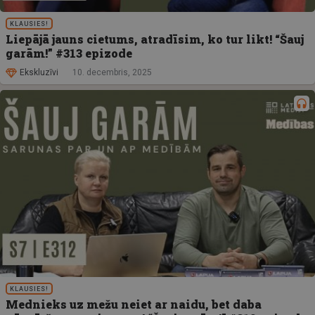
KLAUSIES!
Liepājā jauns cietums, atradīsim, ko tur likt! “Šauj
garām!” #313 epizode
Ekskluzīvi
10. decembris, 2025
KLAUSIES!
Mednieks uz mežu neiet ar naidu, bet daba