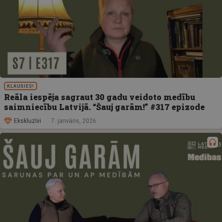
KLAUSIES!
Reāla iespēja sagraut 30 gadu veidoto medību
saimniecību Latvijā. “Šauj garām!” #317 epizode
Ekskluzīvi
7. janvāris, 2026