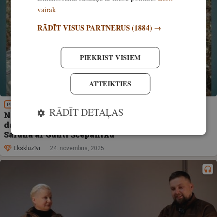
vairāk
RĀDĪT VISUS PARTNERUS
(1884) →
PIEKRIST VISIEM
ATTEIKTIES
PIEREDZE
RĀDĪT DETAĻAS
Noklausies! Izzini medību nozīmi un uzzini par
dažādiem medību infrastruktūras objektiem.
Saruna ar Gunti Ščepaniku
Ekskluzīvi
24. novembris, 2025