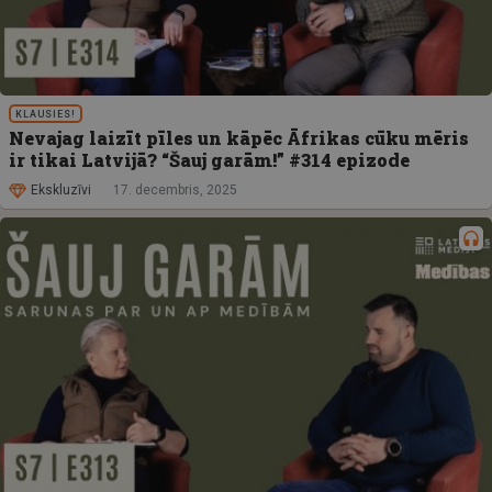
KLAUSIES!
Nevajag laizīt pīles un kāpēc Āfrikas cūku mēris
ir tikai Latvijā? “Šauj garām!” #314 epizode
Ekskluzīvi
17. decembris, 2025