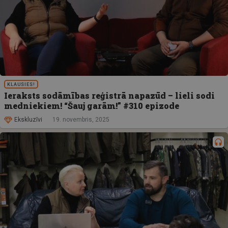
KLAUSIES!
Ieraksts sodāmības reģistrā napazūd – lieli sodi
medniekiem! “Šauj garām!” #310 epizode
Ekskluzīvi
19. novembris, 2025