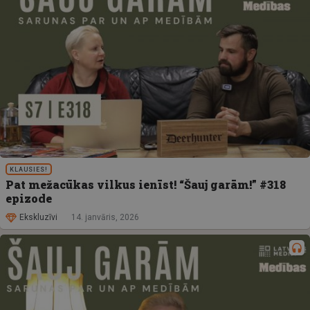
KLAUSIES!
Pat mežacūkas vilkus ienīst! “Šauj garām!” #318
epizode
Ekskluzīvi
14. janvāris, 2026