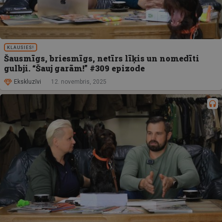
KLAUSIES!
Šausmīgs, briesmīgs, netīrs līķis un nomedīti
gulbji. “Šauj garām!” #309 epizode
Ekskluzīvi
12. novembris, 2025