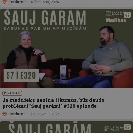
Ekskluzīvi
4. februāris, 2026
KLAUSIES!
Ja mednieks nezina likumus, būs daudz
problēmu! “Šauj garām!” #320 epizode
Ekskluzīvi
28. janvāris, 2026