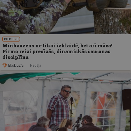
PIEREDZE
Minhauzens ne tikai izklaidē, bet arī māca!
Pirmo reizi precīzās, dinamiskās šaušanas
disciplīna
Ekskluzīvi
Nedēļa