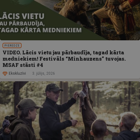
PIEREDZE
VIDEO. Lācis vietu jau pārbaudīja, tagad kārta
medniekiem! Festivāls “Minhauzens” tuvojas.
MSAF stāsti #4
Ekskluzīvi
3. jūlijs, 2026