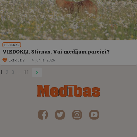
PIEREDZE
VIEDOKĻI. Stirnas. Vai medījam pareizi?
Ekskluzīvi
4. jūnijs, 2026
1
2
3
11