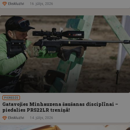
Ekskluzīvi
16. jūlijs, 2026
PIEREDZE
Gatavojies Minhauzena šaušanas disciplīnai –
piedalies PRS22LR treniņā!
Ekskluzīvi
14. jūlijs, 2026