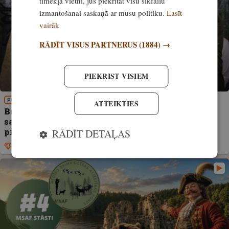
tīmekļa vietni, jūs piekrītat visu sīkfailu
izmantošanai saskaņā ar mūsu politiku.
Lasīt
vairāk
RĀDĪT VISUS PARTNERUS
(1884) →
PIEKRIST VISIEM
PIEREDZE
ATTEIKTIES
Bauro kā bullis un laimē iespēju nomedīt savu
sapņu bulli! Piesakies Latvijas Staltbriežu
piebaurošanas čempionātam Minhauzenā 2026!
RĀDĪT DETAĻAS
Ekskluzīvi
5. jūlijs, 2026