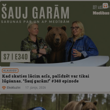
KLAUSIES!
Kad skaties lācim acīs, palīdzēt var tikai
lūgšanas. “Šauj garām!” #340 epizode
Ekskluzīvi
17. jūnijs, 2026