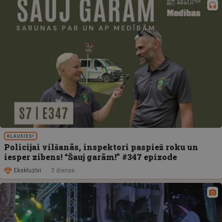
KLAUSIES!
Policijai vilšanās, inspektori paspiež roku un
iesper zibens! “Šauj garām!” #347 epizode
Ekskluzīvi
3 dienas