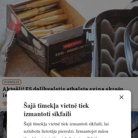
PIEREDZE
Aktuāli! ES dalībvalstis atbalsta svina skrošu
ierobežojumu – ko tas nozīmē medniekiem?
×
Šajā tīmekļa vietnē tiek
Ekskluzīvi
7. jūlijs, 2026
izmantoti sīkfaili
Šajā tīmekļa vietnē tiek izmantoti sīkfaili, lai
uzlabotu lietotāju pieredzi. Izmantojot mūsu