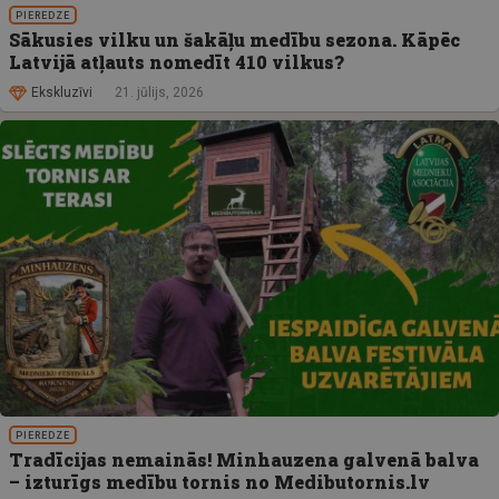
PIEREDZE
Sākusies vilku un šakāļu medību sezona. Kāpēc
Latvijā atļauts nomedīt 410 vilkus?
Ekskluzīvi
21. jūlijs, 2026
PIEREDZE
Tradīcijas nemainās! Minhauzena galvenā balva
– izturīgs medību tornis no Medibutornis.lv