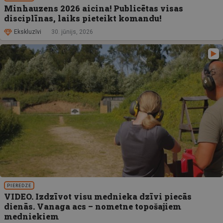
Minhauzens 2026 aicina! Publicētas visas
disciplīnas, laiks pieteikt komandu!
Ekskluzīvi
30. jūnijs, 2026
PIEREDZE
VIDEO. Izdzīvot visu mednieka dzīvi piecās
dienās. Vanaga acs – nometne topošajiem
medniekiem