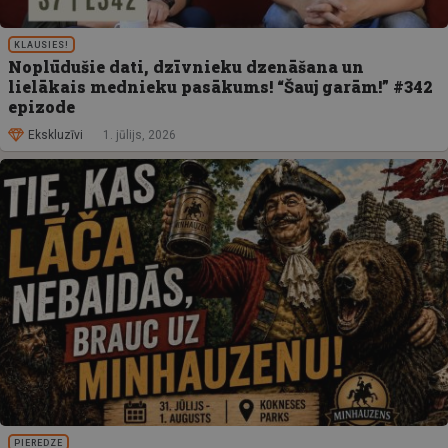
KLAUSIES!
Noplūdušie dati, dzīvnieku dzenāšana un
lielākais mednieku pasākums! “Šauj garām!” #342
epizode
Ekskluzīvi
1. jūlijs, 2026
PIEREDZE