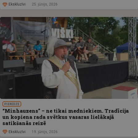
Ekskluzīvi
25. jūnijs, 2026
PIEREDZE
“Minhauzens” – ne tikai medniekiem. Tradīcija
un kopiena rada svētkus vasaras lielākajā
satikšanās reizē
Ekskluzīvi
19. jūnijs, 2026