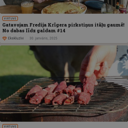
VIRTUVE
Gatavojam Fredija Krīgera pirkstiņus itāļu gaumē!
No dabas līdz galdam #14
Ekskluzīvi
30. janvāris, 2025
VIRTUVE