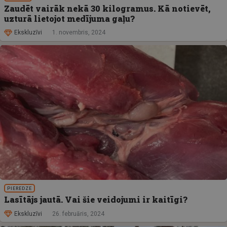
Zaudēt vairāk nekā 30 kilogramus. Kā notievēt,
uzturā lietojot medījuma gaļu?
Ekskluzīvi
1. novembris, 2024
PIEREDZE
Lasītājs jautā. Vai šie veidojumi ir kaitīgi?
Ekskluzīvi
26. februāris, 2024