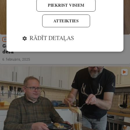
PIEKRIST VISIEM
ATTEIKTIES
RĀDĪT DETAĻAS
VIRTUVE
Gatavojam medījumu! Vārīta mežacūkas gaļas
desa
6. februāris, 2025