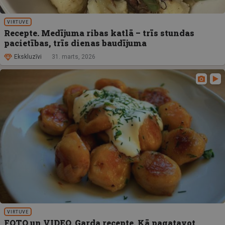
VIRTUVE
Recepte. Medījuma ribas katlā – trīs stundas
pacietības, trīs dienas baudījuma
Ekskluzīvi
31. marts, 2026
VIRTUVE
FOTO un VIDEO. Garda recepte. Kā pagatavot