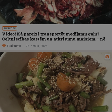
PIEREDZE
Video! Kā pareizi transportēt medījumu gaļu?
Celtniecības kastēm un atkritumu maisiem – nē
Ekskluzīvi
26. aprīlis, 2026