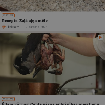
VIRTUVE
Recepte. Zaļā aļņa mēle
Ekskluzīvi
12. oktobris, 2022
VIRTUVE
Ēdam vārnas! Cepta vārna ar brīvības piesitienu