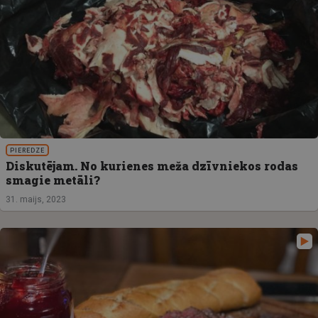
PIEREDZE
Diskutējam. No kurienes meža dzīvniekos rodas
smagie metāli?
31. maijs, 2023