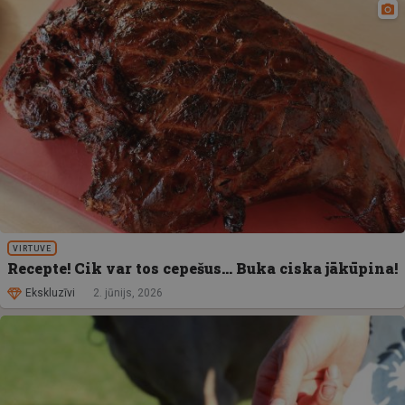
VIRTUVE
Recepte! Cik var tos cepešus… Buka ciska jākūpina!
Ekskluzīvi
2. jūnijs, 2026