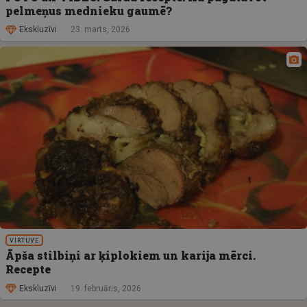
pelmeņus mednieku gaumē?
Ekskluzīvi
23. marts, 2026
VIRTUVE
Āpša stilbiņi ar ķiplokiem un karija mērci.
Recepte
Ekskluzīvi
19. februāris, 2026