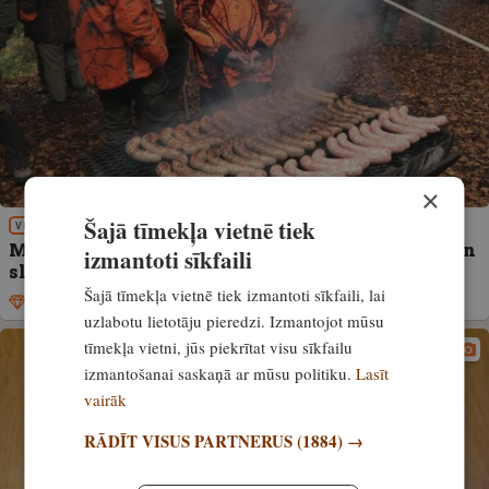
×
Šajā tīmekļa vietnē tiek
VIRTUVE
Medījuma gaļas lietošanas ietekme uz veselību un
izmantoti sīkfaili
slimību riska samazināšanu
Šajā tīmekļa vietnē tiek izmantoti sīkfaili, lai
Ekskluzīvi
25. aprīlis, 2025
uzlabotu lietotāju pieredzi. Izmantojot mūsu
tīmekļa vietni, jūs piekrītat visu sīkfailu
izmantošanai saskaņā ar mūsu politiku.
Lasīt
vairāk
RĀDĪT VISUS PARTNERUS
(1884) →