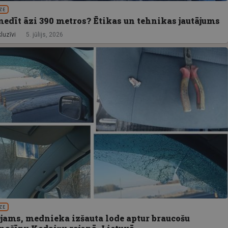
ZE
medīt āzi 390 metros? Ētikas un tehnikas jautājums
luzīvi
5. jūlijs, 2026
ZE
ējams, mednieka izšauta lode aptur braucošu