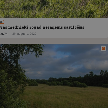
ZE
uvas mednieki šogad nesaņems savilcējus
luzīvi
29. augusts, 2020