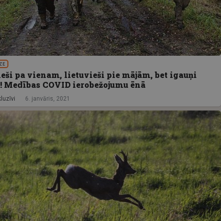
ZE
eši pa vienam, lietuvieši pie mājām, bet igauņi
! Medības COVID ierobežojumu ēnā
luzīvi
6. janvāris, 2021