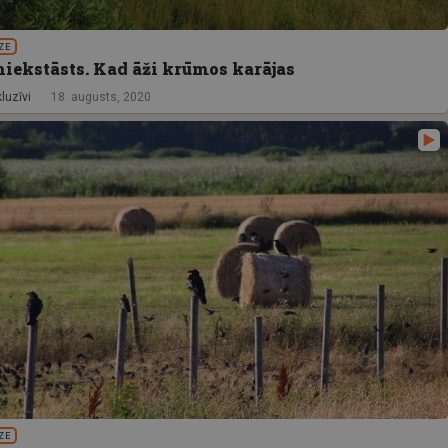
ZE
iekstāsts. Kad āži krūmos karājas
luzīvi
18. augusts, 2020
ZE