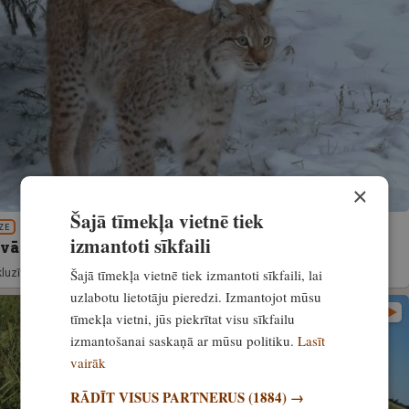
×
Šajā tīmekļa vietnē tiek
ZE
izmantoti sīkfaili
uvā lūšus nemedī. Kādas problēmas tas izraisa?
Šajā tīmekļa vietnē tiek izmantoti sīkfaili, lai
luzīvi
29. aprīlis, 2022
uzlabotu lietotāju pieredzi. Izmantojot mūsu
tīmekļa vietni, jūs piekrītat visu sīkfailu
izmantošanai saskaņā ar mūsu politiku.
Lasīt
vairāk
RĀDĪT VISUS PARTNERUS
(1884) →