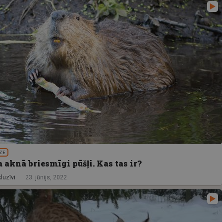
ZE
 aknā briesmīgi pūšļi. Kas tas ir?
luzīvi
23. jūnijs, 2022