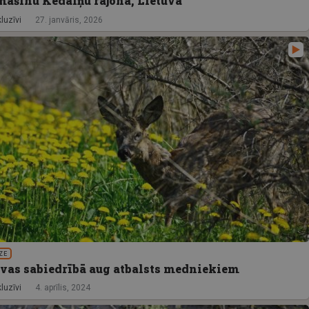
mašīnu Kedaiņu rajonā, Lietuvā
luzīvi
27. janvāris, 2026
ZE
uvas sabiedrībā aug atbalsts medniekiem
luzīvi
4. aprīlis, 2024