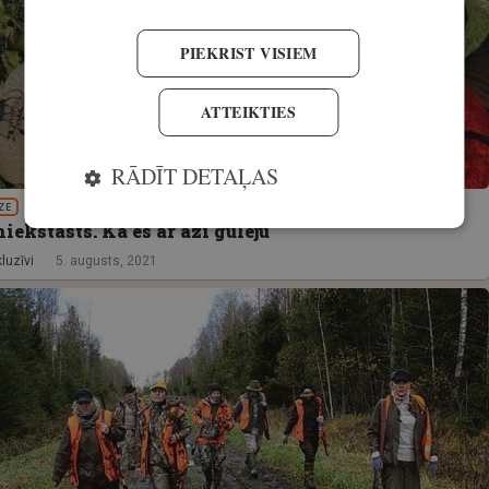
PIEKRIST VISIEM
ATTEIKTIES
RĀDĪT DETAĻAS
ZE
ekstāsts. Kā es ar āzi gulēju
luzīvi
5. augusts, 2021