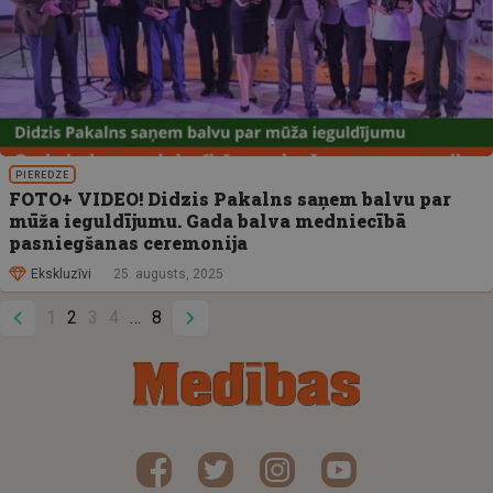
PIEREDZE
FOTO+ VIDEO! Didzis Pakalns saņem balvu par
mūža ieguldījumu. Gada balva medniecībā
pasniegšanas ceremonija
Ekskluzīvi
25. augusts, 2025
1
2
3
4
8