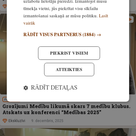
uzlabotu lietotāju pieredzi. Izmantojot mūsu
Ekskluzīvi
19. decembris, 2025
tīmekļa vietni, jūs piekrītat visu sīkfailu
izmantošanai saskaņā ar mūsu politiku.
Lasīt
vairāk
RĀDĪT VISUS PARTNERUS
(1884) →
PIEKRIST VISIEM
ATTEIKTIES
RĀDĪT DETAĻAS
PIEREDZE
Grozījumi Medību likumā skars 7 medību klubus.
Atskats uz konferenci “Medības 2025”
Ekskluzīvi
9. decembris, 2025