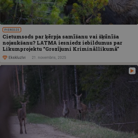
PIEREDZE
Cietumsods par ķērpja samīšanu vai šķūnīša
nojaukšanu? LATMA iesniedz iebildumus par
Likumprojektu “Grozījumi Krimināllikumā”
Ekskluzīvi
21. novembris, 2025