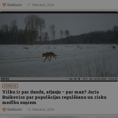
Ekskluzīvi
17. februāris, 2026
PIEREDZE
Vilku ir par daudz, atļauju – par maz? Juris
Buškevics par populācijas regulēšanu un risku
medību suņiem
Ekskluzīvi
12. februāris, 2026