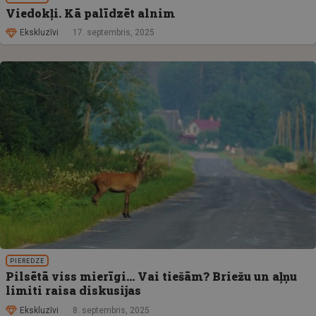
Viedokļi. Kā palīdzēt alnim
Ekskluzīvi
17. septembris, 2025
PIEREDZE
Pilsētā viss mierīgi… Vai tiešām? Briežu un aļņu
limiti raisa diskusijas
Ekskluzīvi
8. septembris, 2025