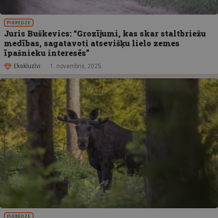
PIEREDZE
Juris Buškevics: “Grozījumi, kas skar staltbriežu
medības, sagatavoti atsevišķu lielo zemes
īpašnieku interesēs”
Ekskluzīvi
1. novembris, 2025
PIEREDZE