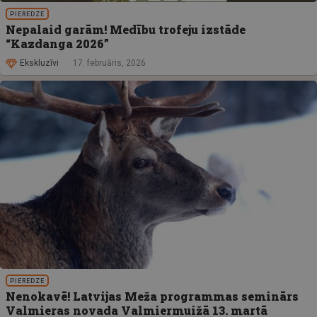
PIEREDZE
Nepalaid garām! Medību trofeju izstāde
“Kazdanga 2026”
Ekskluzīvi
17. februāris, 2026
PIEREDZE
Nenokavē! Latvijas Meža programmas seminārs
Valmieras novada Valmiermuižā 13. martā