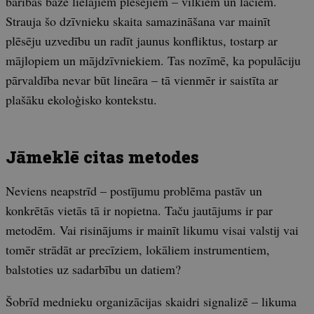
barības bāze lielajiem plēsējiem – vilkiem un lāčiem.
Strauja šo dzīvnieku skaita samazināšana var mainīt
plēsēju uzvedību un radīt jaunus konfliktus, tostarp ar
mājlopiem un mājdzīvniekiem. Tas nozīmē, ka populāciju
pārvaldība nevar būt lineāra – tā vienmēr ir saistīta ar
plašāku ekoloģisko kontekstu.
Jāmeklē citas metodes
Neviens neapstrīd – postījumu problēma pastāv un
konkrētās vietās tā ir nopietna. Taču jautājums ir par
metodēm. Vai risinājums ir mainīt likumu visai valstij vai
tomēr strādāt ar precīziem, lokāliem instrumentiem,
balstoties uz sadarbību un datiem?
Šobrīd mednieku organizācijas skaidri signalizē – likuma