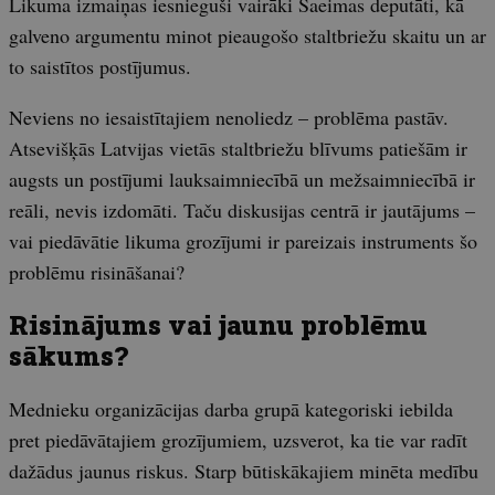
Likuma izmaiņas iesnieguši vairāki Saeimas deputāti, kā
galveno argumentu minot pieaugošo staltbriežu skaitu un ar
to saistītos postījumus.
Neviens no iesaistītajiem nenoliedz – problēma pastāv.
Atsevišķās Latvijas vietās staltbriežu blīvums patiešām ir
augsts un postījumi lauksaimniecībā un mežsaimniecībā ir
reāli, nevis izdomāti. Taču diskusijas centrā ir jautājums –
vai piedāvātie likuma grozījumi ir pareizais instruments šo
problēmu risināšanai?
Risinājums vai jaunu problēmu
sākums?
Mednieku organizācijas darba grupā kategoriski iebilda
pret piedāvātajiem grozījumiem, uzsverot, ka tie var radīt
dažādus jaunus riskus. Starp būtiskākajiem minēta medību