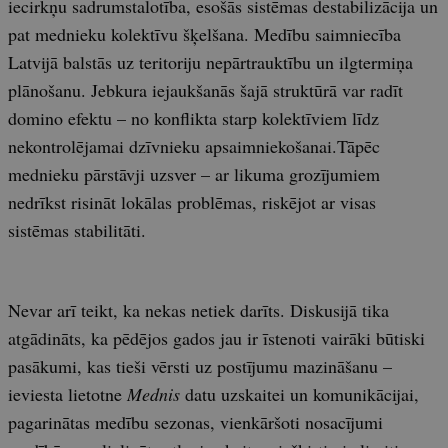
iecirkņu sadrumstalotība, esošās sistēmas destabilizācija un
pat mednieku kolektīvu šķelšana. Medību saimniecība
Latvijā balstās uz teritoriju nepārtrauktību un ilgtermiņa
plānošanu. Jebkura iejaukšanās šajā struktūrā var radīt
domino efektu – no konflikta starp kolektīviem līdz
nekontrolējamai dzīvnieku apsaimniekošanai.Tāpēc
mednieku pārstāvji uzsver – ar likuma grozījumiem
nedrīkst risināt lokālas problēmas, riskējot ar visas
sistēmas stabilitāti.
Nevar arī teikt, ka nekas netiek darīts. Diskusijā tika
atgādināts, ka pēdējos gados jau ir īstenoti vairāki būtiski
pasākumi, kas tieši vērsti uz postījumu mazināšanu –
ieviesta lietotne
Mednis
datu uzskaitei un komunikācijai,
pagarinātas medību sezonas, vienkāršoti nosacījumi