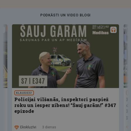
PODKĀSTI UN VIDEO BLOGI
KLAUSIES!
U
Policijai vilšanās, inspektori paspiež
F
roku un iesper zibens! “Šauj garām!” #347
d
epizode
K
p
Ekskluzīvi
3 dienas