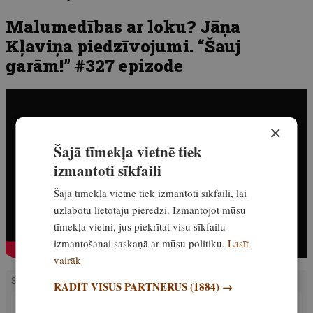
Malumedības ar loku? Jāņa
Kļaviņa piedzīvojumi. “Šauj
garām!” #327 epizode
×
Šajā tīmekļa vietnē tiek
izmantoti sīkfaili
Šajā tīmekļa vietnē tiek izmantoti sīkfaili, lai
uzlabotu lietotāju pieredzi. Izmantojot mūsu
tīmekļa vietni, jūs piekrītat visu sīkfailu
izmantošanai saskaņā ar mūsu politiku.
Lasīt
vairāk
SAISTĪTIE RAKSTI
RĀDĪT VISUS PARTNERUS
(1884) →
PIEREDZE