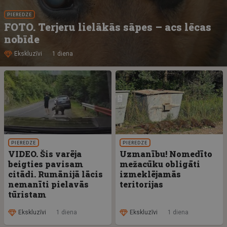
PIEREDZE
FOTO. Terjeru lielākās sāpes – acs lēcas
nobīde
Ekskluzīvi
1 diena
PIEREDZE
PIEREDZE
VIDEO. Šis varēja
Uzmanību! Nomedīto
beigties pavisam
mežacūku obligāti
citādi. Rumānijā lācis
izmeklējamās
nemanīti pielavās
teritorijas
tūristam
Ekskluzīvi
1 diena
Ekskluzīvi
1 diena