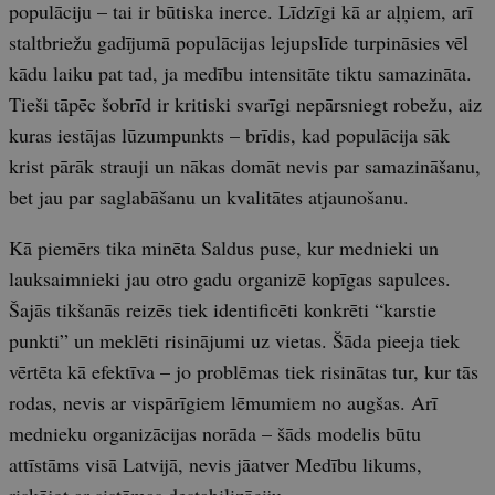
populāciju – tai ir būtiska inerce. Līdzīgi kā ar aļņiem, arī
staltbriežu gadījumā populācijas lejupslīde turpināsies vēl
kādu laiku pat tad, ja medību intensitāte tiktu samazināta.
Tieši tāpēc šobrīd ir kritiski svarīgi nepārsniegt robežu, aiz
kuras iestājas lūzumpunkts – brīdis, kad populācija sāk
krist pārāk strauji un nākas domāt nevis par samazināšanu,
bet jau par saglabāšanu un kvalitātes atjaunošanu.
Kā piemērs tika minēta Saldus puse, kur mednieki un
lauksaimnieki jau otro gadu organizē kopīgas sapulces.
Šajās tikšanās reizēs tiek identificēti konkrēti “karstie
punkti” un meklēti risinājumi uz vietas. Šāda pieeja tiek
vērtēta kā efektīva – jo problēmas tiek risinātas tur, kur tās
rodas, nevis ar vispārīgiem lēmumiem no augšas. Arī
mednieku organizācijas norāda – šāds modelis būtu
attīstāms visā Latvijā, nevis jāatver Medību likums,
riskējot ar sistēmas destabilizāciju.