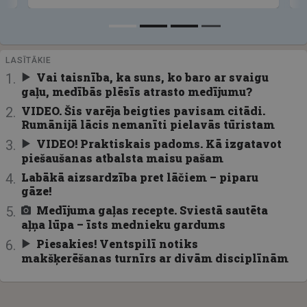
LASĪTĀKIE
Vai taisnība, ka suns, ko baro ar svaigu
gaļu, medībās plēsīs atrasto medījumu?
VIDEO. Šis varēja beigties pavisam citādi.
Rumānijā lācis nemanīti pielavās tūristam
VIDEO! Praktiskais padoms. Kā izgatavot
piešaušanas atbalsta maisu pašam
Labākā aizsardzība pret lāčiem – piparu
gāze!
Medījuma gaļas recepte. Sviestā sautēta
aļņa lūpa – īsts mednieku gardums
Piesakies! Ventspilī notiks
makšķerēšanas turnīrs ar divām disciplīnām