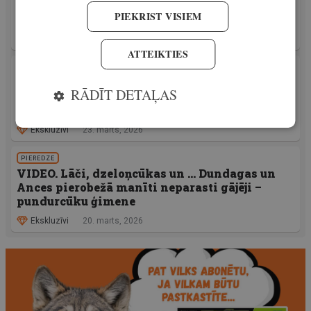
Jaunākie Āfrikas cūku mēra uzliesmojumi no
PIEKRIST VISIEM
2026. gada 16. līdz 22. martam
Ekskluzīvi
23. marts, 2026
ATTEIKTIES
APRĪKOJUMS
VIDEO. Tēmēkļi, ergonomiskas laides un suņu
RĀDĪT DETAĻAS
gultas – jaunajā medību sezonā ar jaunām
ērtībām! Iesaka Huberts.lv
Ekskluzīvi
23. marts, 2026
PIEREDZE
VIDEO. Lāči, dzeloņcūkas un … Dundagas un
Ances pierobežā manīti neparasti gājēji –
pundurcūku ģimene
Ekskluzīvi
20. marts, 2026