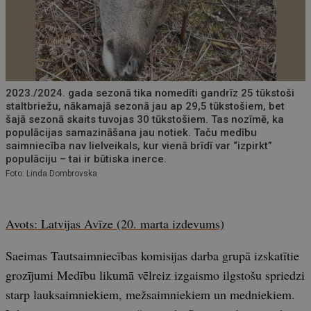
2023./2024. gada sezonā tika nomedīti gandrīz 25 tūkstoši
staltbriežu, nākamajā sezonā jau ap 29,5 tūkstošiem, bet
šajā sezonā skaits tuvojas 30 tūkstošiem. Tas nozīmē, ka
populācijas samazināšana jau notiek. Taču medību
saimniecība nav lielveikals, kur vienā brīdī var “izpirkt”
populāciju – tai ir būtiska inerce.
Foto: Linda Dombrovska
Avots: Latvijas Avīze (20. marta izdevums)
Saeimas Tautsaimniecības komisijas darba grupā izskatītie
grozījumi Medību likumā vēlreiz izgaismo ilgstošu spriedzi
starp lauksaimniekiem, mežsaimniekiem un medniekiem.