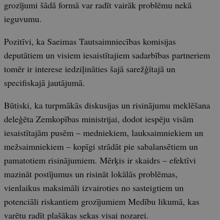
grozījumi šādā formā var radīt vairāk problēmu nekā
ieguvumu.
Pozitīvi, ka Saeimas Tautsaimniecības komisijas
deputātiem un visiem iesaistītajiem sadarbības partneriem
tomēr ir interese iedziļināties šajā sarežģītajā un
specifiskajā jautājumā.
Būtiski, ka turpmākās diskusijas un risinājumu meklēšana
deleģēta Zemkopības ministrijai, dodot iespēju visām
iesaistītajām pusēm – medniekiem, lauksaimniekiem un
mežsaimniekiem – kopīgi strādāt pie sabalansētiem un
pamatotiem risinājumiem. Mērķis ir skaidrs – efektīvi
mazināt postījumus un risināt lokālās problēmas,
vienlaikus maksimāli izvairoties no sasteigtiem un
potenciāli riskantiem grozījumiem Medību likumā, kas
varētu radīt plašākas sekas visai nozarei.