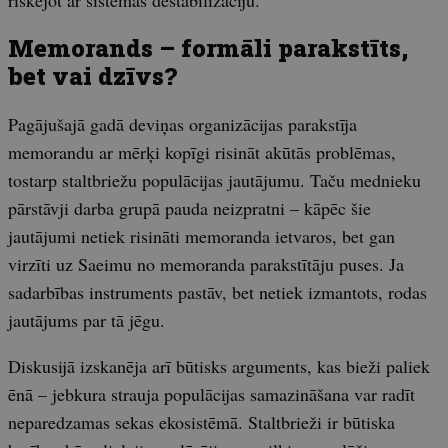
Memorands – formāli parakstīts,
bet vai dzīvs?
Pagājušajā gadā deviņas organizācijas parakstīja
memorandu ar mērķi kopīgi risināt akūtās problēmas,
tostarp staltbriežu populācijas jautājumu. Taču mednieku
pārstāvji darba grupā pauda neizpratni – kāpēc šie
jautājumi netiek risināti memoranda ietvaros, bet gan
virzīti uz Saeimu no memoranda parakstītāju puses. Ja
sadarbības instruments pastāv, bet netiek izmantots, rodas
jautājums par tā jēgu.
Diskusijā izskanēja arī būtisks arguments, kas bieži paliek
ēnā – jebkura strauja populācijas samazināšana var radīt
neparedzamas sekas ekosistēmā. Staltbrieži ir būtiska