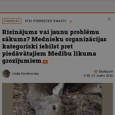
VISI PIEREDZES RAKSTI
PIEREDZE
Risinājums vai jaunu problēmu
sākums? Mednieku organizācijas
kategoriski iebilst pret
piedāvātajiem Medību likuma
grozījumiem
0
Ekskluzīvi
Linda Dombrovska
9:38, 23. marts 2026