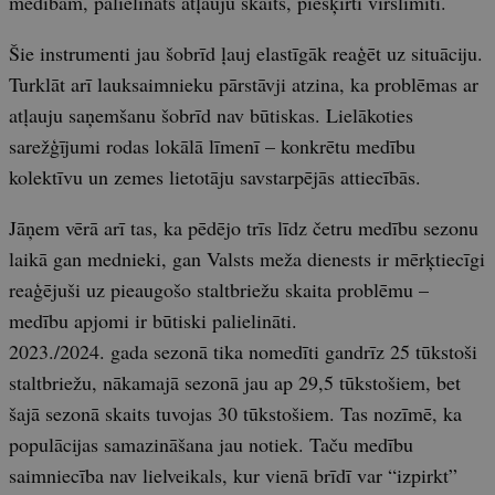
medībām, palielināts atļauju skaits, piešķirti virslimiti.
Šie instrumenti jau šobrīd ļauj elastīgāk reaģēt uz situāciju.
Turklāt arī lauksaimnieku pārstāvji atzina, ka problēmas ar
atļauju saņemšanu šobrīd nav būtiskas. Lielākoties
sarežģījumi rodas lokālā līmenī – konkrētu medību
kolektīvu un zemes lietotāju savstarpējās attiecībās.
Jāņem vērā arī tas, ka pēdējo trīs līdz četru medību sezonu
laikā gan mednieki, gan Valsts meža dienests ir mērķtiecīgi
reaģējuši uz pieaugošo staltbriežu skaita problēmu –
medību apjomi ir būtiski palielināti.
2023./2024. gada sezonā tika nomedīti gandrīz 25 tūkstoši
staltbriežu, nākamajā sezonā jau ap 29,5 tūkstošiem, bet
šajā sezonā skaits tuvojas 30 tūkstošiem. Tas nozīmē, ka
populācijas samazināšana jau notiek. Taču medību
saimniecība nav lielveikals, kur vienā brīdī var “izpirkt”