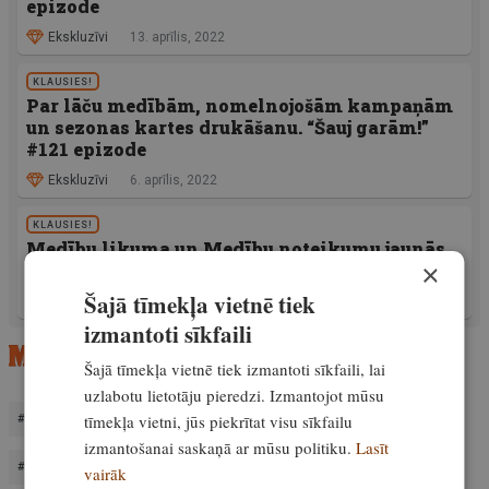
epizode
Ekskluzīvi
13. aprīlis, 2022
KLAUSIES!
Par lāču medībām, nomelnojošām kampaņām
un sezonas kartes drukāšanu. “Šauj garām!”
#121 epizode
Ekskluzīvi
6. aprīlis, 2022
KLAUSIES!
Medību likuma un Medību noteikumu jaunās
×
prasības. “Šauj garām!” #120 epizode
Šajā tīmekļa vietnē tiek
Ekskluzīvi
30. marts, 2022
izmantoti sīkfaili
Šajā tīmekļa vietnē tiek izmantoti sīkfaili, lai
uzlabotu lietotāju pieredzi. Izmantojot mūsu
tīmekļa vietni, jūs piekrītat visu sīkfailu
"ŠAUJ GARĀM!" PODKĀSTS
GPSPRO.LV
izmantošanai saskaņā ar mūsu politiku.
Lasīt
GROZĪJUMI MEDĪBU NOTEIKUMOS
MEDĪBU NOTEIKUMI
vairāk