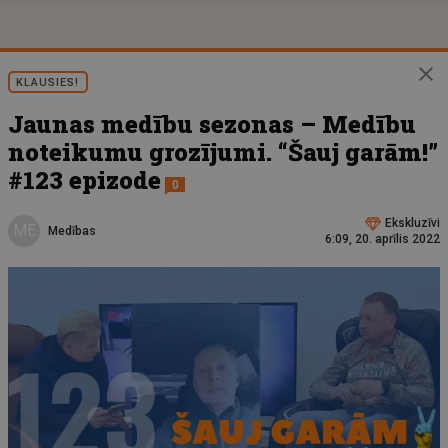
KLAUSIES!
Jaunas medību sezonas – Medību
noteikumu grozījumi. “Šauj garām!”
#123 epizode
0
Ekskluzīvi
ME
Medības
6:09, 20. aprīlis 2022