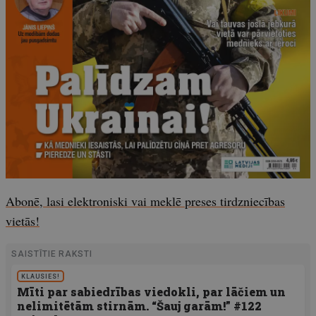
Abonē, lasi elektroniski vai meklē preses tirdzniecības
vietās!
SAISTĪTIE RAKSTI
KLAUSIES!
Mīti par sabiedrības viedokli, par lāčiem un
nelimitētām stirnām. “Šauj garām!” #122