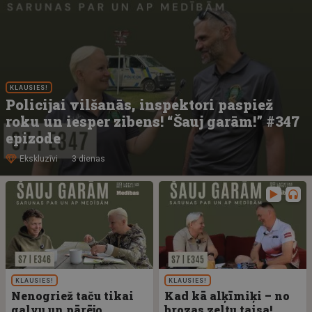
KLAUSIES!
Policijai vilšanās, inspektori paspiež
roku un iesper zibens! “Šauj garām!” #347
epizode
Ekskluzīvi
3 dienas
KLAUSIES!
KLAUSIES!
Nenogriež taču tikai
Kad kā alķīmiķi – no
galvu un pārējo
brozas zeltu taisa!