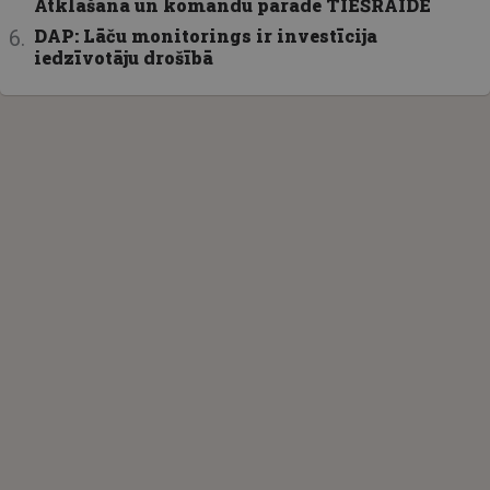
Atklāšana un komandu parāde TIEŠRAIDĒ
DAP: Lāču monitorings ir investīcija
iedzīvotāju drošībā