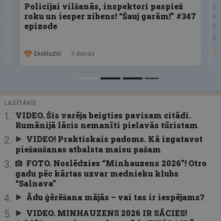
Policijai vilšanās, inspektori paspiež
F
roku un iesper zibens! “Šauj garām!” #347
d
epizode
K
p
Ekskluzīvi
3 dienas
LASĪTĀKIE
VIDEO. Šis varēja beigties pavisam citādi.
Rumānijā lācis nemanīti pielavās tūristam
VIDEO! Praktiskais padoms. Kā izgatavot
piešaušanas atbalsta maisu pašam
FOTO. Noslēdzies “Minhauzens 2026”! Otro
gadu pēc kārtas uzvar mednieku klubs
“Salnava”
Ādu ģērēšana mājās – vai tas ir iespējams?
VIDEO. MINHAUZENS 2026 IR SĀCIES!