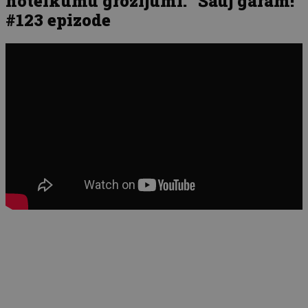
noteikumu grozījumi. “Šauj garām!”
#123 epizode