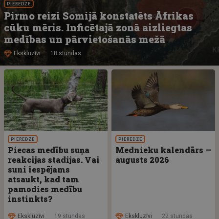
PIEREDZE
Pirmo reizi Somijā konstatēts Āfrikas
cūku mēris. Inficētajā zonā aizliegtas
medības un pārvietošanās mežā
Ekskluzīvi
18 stundas
PIEREDZE
PIEREDZE
Piecas medību suņa
Mednieku kalendārs —
reakcijas stadijas. Vai
augusts 2026
suni iespējams
atsaukt, kad tam
pamodies medību
instinkts?
Ekskluzīvi
19 stundas
Ekskluzīvi
22 stundas