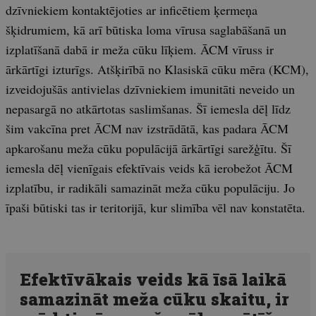
dzīvniekiem kontaktējoties ar inficētiem ķermeņa
šķidrumiem, kā arī būtiska loma vīrusa saglabāšanā un
izplatīšanā dabā ir meža cūku līķiem. ĀCM vīruss ir
ārkārtīgi izturīgs. Atšķirībā no Klasiskā cūku mēra (KCM),
izveidojušās antivielas dzīvniekiem imunitāti neveido un
nepasargā no atkārtotas saslimšanas. Šī iemesla dēļ līdz
šim vakcīna pret ĀCM nav izstrādātā, kas padara ĀCM
apkarošanu meža cūku populācijā ārkārtīgi sarežģītu. Šī
iemesla dēļ vienīgais efektīvais veids kā ierobežot ĀCM
izplatību, ir radikāli samazināt meža cūku populāciju. Jo
īpaši būtiski tas ir teritorijā, kur slimība vēl nav konstatēta.
Efektīvākais veids kā īsā laikā
samazināt meža cūku skaitu, ir