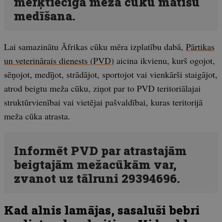
mērķtiecīga meža cūku mātīšu
medīšana.
Lai samazinātu Āfrikas cūku mēra izplatību dabā,
Pārtikas
un veterinārais dienests (PVD)
aicina ikvienu, kurš ogojot,
sēņojot, medījot, strādājot, sportojot vai vienkārši staigājot,
atrod beigtu meža cūku, ziņot par to PVD teritoriālajai
struktūrvienībai vai vietējai pašvaldībai, kuras teritorijā
meža cūka atrasta.
Informēt PVD par atrastajām
beigtajām mežacūkām var,
zvanot uz tālruni 29394696.
Kad alnis lamājas, sasaluši bebri