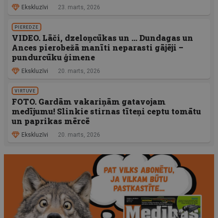
Ekskluzīvi
23. marts, 2026
PIEREDZE
VIDEO. Lāči, dzeloņcūkas un … Dundagas un
Ances pierobežā manīti neparasti gājēji –
pundurcūku ģimene
Ekskluzīvi
20. marts, 2026
VIRTUVE
FOTO. Gardām vakariņām gatavojam
medījumu! Slinkie stirnas tīteņi ceptu tomātu
un paprikas mērcē
Ekskluzīvi
20. marts, 2026