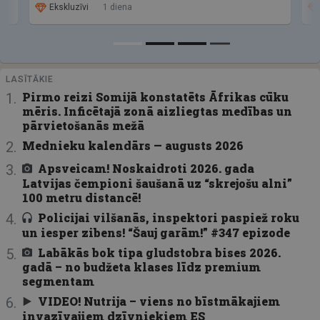
Ekskluzīvi
1 diena
LASĪTĀKIE
Pirmo reizi Somijā konstatēts Āfrikas cūku
mēris. Inficētajā zonā aizliegtas medības un
pārvietošanās mežā
Mednieku kalendārs — augusts 2026
Apsveicam! Noskaidroti 2026. gada
Latvijas čempioni šaušanā uz “skrejošu alni”
100 metru distancē!
Policijai vilšanās, inspektori paspiež roku
un iesper zibens! “Šauj garām!” #347 epizode
Labākās bok tipa gludstobra bises 2026.
gadā – no budžeta klases līdz premium
segmentam
VIDEO! Nutrija – viens no bīstmākajiem
invazīvajiem dzīvniekiem ES