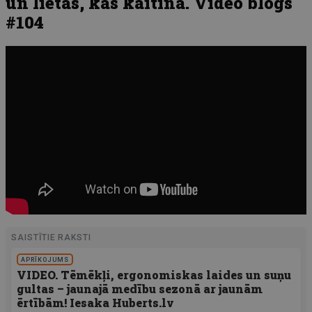
un lietas, kas kaitina. Video blogs
#104
SAISTĪTIE RAKSTI
APRĪKOJUMS
VIDEO. Tēmēkļi, ergonomiskas laides un suņu
gultas – jaunajā medību sezonā ar jaunām
ērtībām! Iesaka Huberts.lv