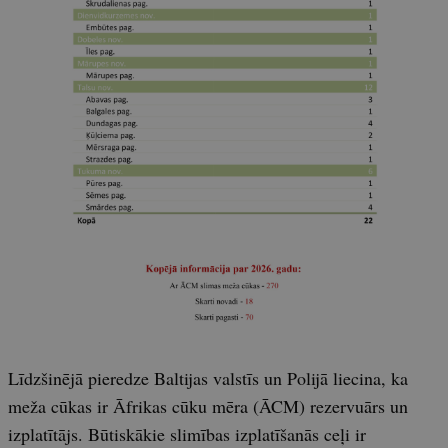
Līdzšinējā pieredze Baltijas valstīs un Polijā liecina, ka
meža cūkas ir Āfrikas cūku mēra (ĀCM) rezervuārs un
izplatītājs. Būtiskākie slimības izplatīšanās ceļi ir