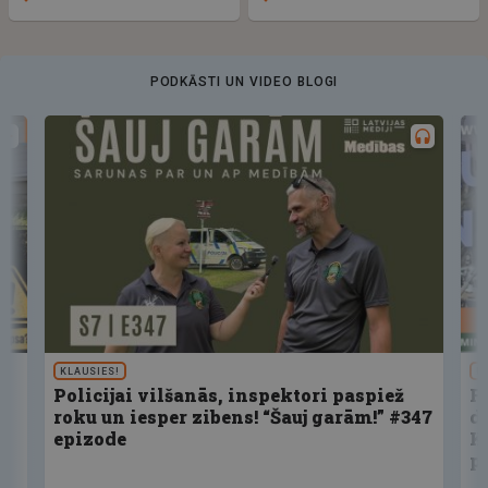
PODKĀSTI UN VIDEO BLOGI
KLAUSIES!
U
Policijai vilšanās, inspektori paspiež
F
roku un iesper zibens! “Šauj garām!” #347
d
epizode
K
p