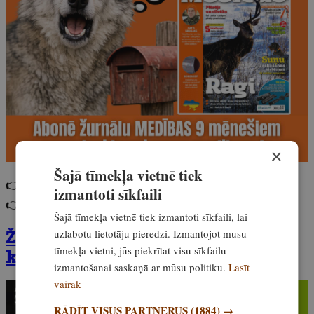
×
Šajā tīmekļa vietnē tiek
👉 Abonē 9 mēnešiem
bez pielikumiem
.
izmantoti sīkfaili
👉 Abonē e-izdevumu 9 mēnešiem
ar 3 pielikumiem
.
Šajā tīmekļa vietnē tiek izmantoti sīkfaili, lai
Žurnāla Medības marta numurs ir
uzlabotu lietotāju pieredzi. Izmantojot mūsu
tīmekļa vietni, jūs piekrītat visu sīkfailu
klāt! Iegādājies to šeit
izmantošanai saskaņā ar mūsu politiku.
Lasīt
vairāk
RĀDĪT VISUS PARTNERUS
(1884) →