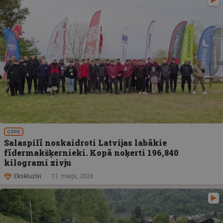
COPE
Salaspilī noskaidroti Latvijas labākie
fīdermakšķernieki. Kopā noķerti 196,840
kilogrami zivju
Ekskluzīvi
11. maijs, 2026