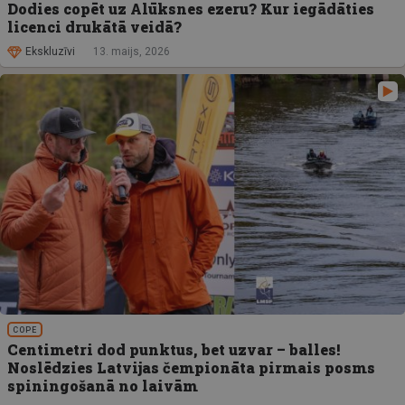
Dodies copēt uz Alūksnes ezeru? Kur iegādāties
licenci drukātā veidā?
Ekskluzīvi
13. maijs, 2026
COPE
Centimetri dod punktus, bet uzvar – balles!
Noslēdzies Latvijas čempionāta pirmais posms
spiningošanā no laivām