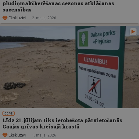
pludiņmakšķerēšanas sezonas atklāšanas
sacensības
Ekskluzīvi
2. maijs, 2026
COPE
Līdz 31. jūlijam tiks ierobežota pārvietošanās
Gaujas grīvas kreisajā krastā
Ekskluzīvi
1. maijs, 2026