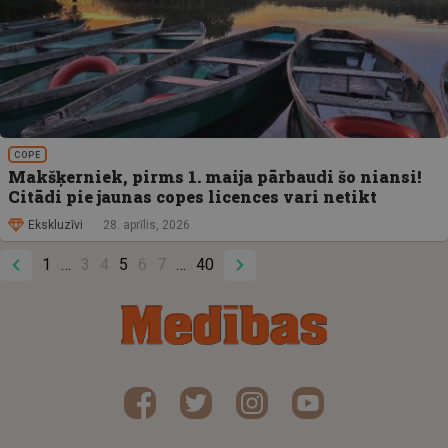
COPE
Makšķerniek, pirms 1. maija pārbaudi šo niansi!
Citādi pie jaunas copes licences vari netikt
Ekskluzīvi
28. aprīlis, 2026
1
3
4
5
6
7
40