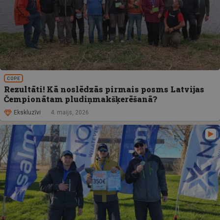
COPE
Rezultāti! Kā noslēdzās pirmais posms Latvijas
Čempionātam pludiņmakšķerēšanā?
Ekskluzīvi
4. maijs, 2026