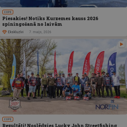
COPE
Piesakies! Notiks Kurzemes kauss 2026
spiningošanā no laivām
Ekskluzīvi
7. maijs, 2026
COPE
Rezultāti! Noslēdzies Lucky John Streetfishing