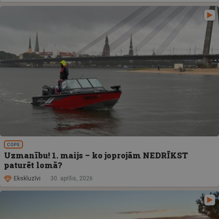
COPE
Uzmanību! 1. maijs – ko joprojām NEDRĪKST
paturēt lomā?
Ekskluzīvi
30. aprīlis, 2026