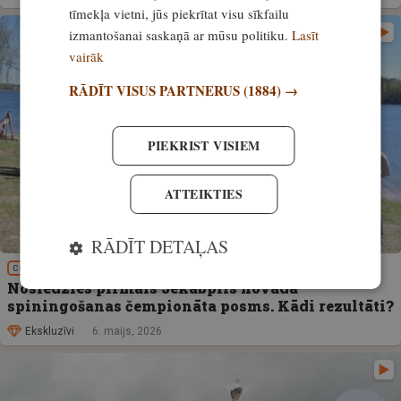
tīmekļa vietni, jūs piekrītat visu sīkfailu
izmantošanai saskaņā ar mūsu politiku.
Lasīt
vairāk
RĀDĪT VISUS PARTNERUS
(1884) →
PIEKRIST VISIEM
ATTEIKTIES
RĀDĪT DETAĻAS
COPE
Noslēdzies pirmais Jēkabpils novada
spiningošanas čempionāta posms. Kādi rezultāti?
Ekskluzīvi
6. maijs, 2026