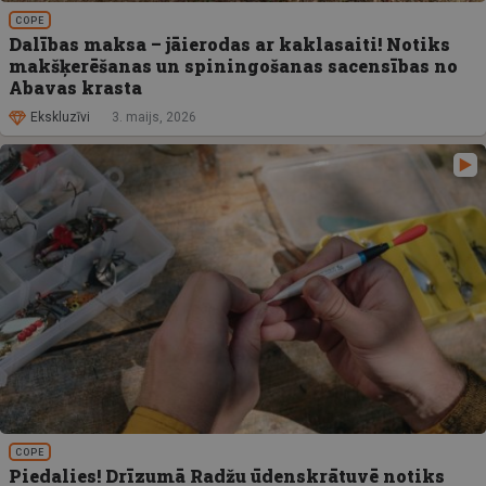
COPE
Dalības maksa – jāierodas ar kaklasaiti! Notiks
makšķerēšanas un spiningošanas sacensības no
Abavas krasta
Ekskluzīvi
3. maijs, 2026
COPE
Piedalies! Drīzumā Radžu ūdenskrātuvē notiks