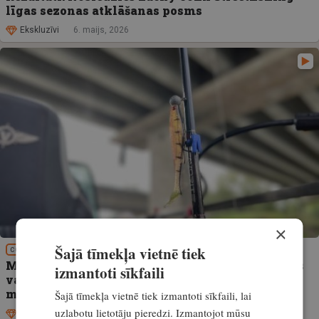
līgas sezonas atklāšanas posms
Ekskluzīvi
6. maijs, 2026
×
Šajā tīmekļa vietnē tiek
COPE
Makšķeraukla aptinās ap apakšējo elektrolīnijas
izmantoti sīkfaili
vadu, un cilvēks mira. Par elektrodrošību
makšķerējot
Šajā tīmekļa vietnē tiek izmantoti sīkfaili, lai
uzlabotu lietotāju pieredzi. Izmantojot mūsu
Ekskluzīvi
6. maijs, 2026