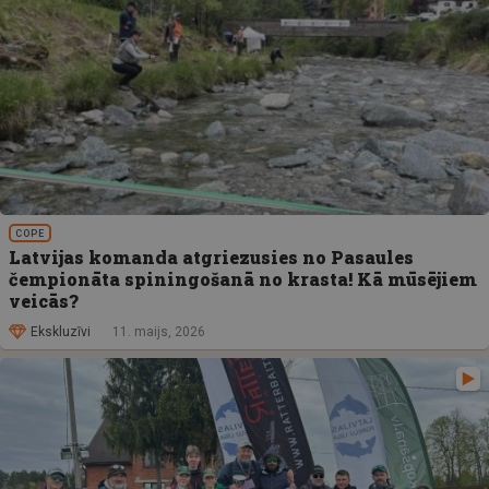
COPE
Latvijas komanda atgriezusies no Pasaules
čempionāta spiningošanā no krasta! Kā mūsējiem
veicās?
Ekskluzīvi
11. maijs, 2026