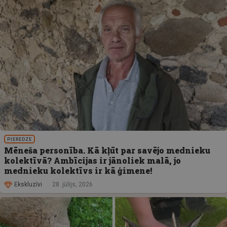
PIEREDZE
Mēneša personība. Kā kļūt par savējo mednieku
kolektīvā? Ambīcijas ir jānoliek malā, jo
mednieku kolektīvs ir kā ģimene!
Ekskluzīvi
28. jūlijs, 2026