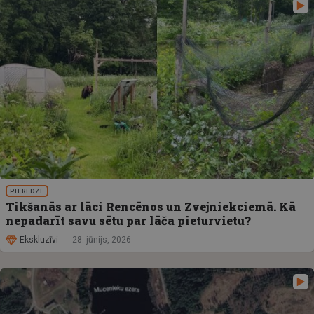
PIEREDZE
Tikšanās ar lāci Rencēnos un Zvejniekciemā. Kā
nepadarīt savu sētu par lāča pieturvietu?
Ekskluzīvi
28. jūnijs, 2026