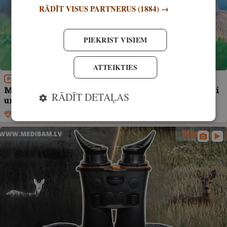
RĀDĪT VISUS PARTNERUS
(1884) →
PIEKRIST VISIEM
ATTEIKTIES
PIEREDZE
Medniekstāsti no arhīva. Jūlija vilinājums – buki
RĀDĪT DETAĻAS
un mežacūkas
Ekskluzīvi
6. jūlijs, 2026