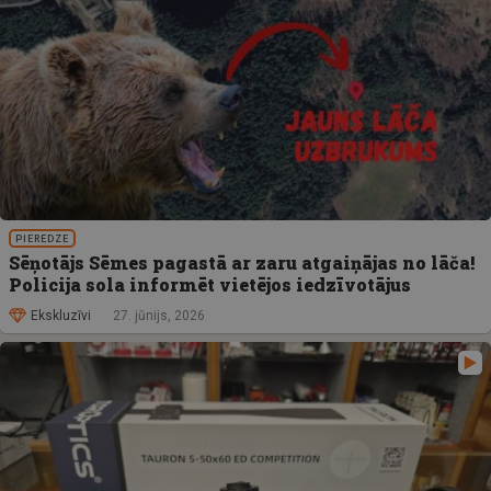
PIEREDZE
Sēņotājs Sēmes pagastā ar zaru atgaiņājas no lāča!
Policija sola informēt vietējos iedzīvotājus
Ekskluzīvi
27. jūnijs, 2026