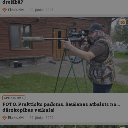
drošībā?
Ekskluzīvi
30. jūnijs, 2026
APRĪKOJUMS
FOTO. Praktisks padoms. Šaušanas atbalsts no…
dārzkopības veikala!
Ekskluzīvi
29. jūnijs, 2026