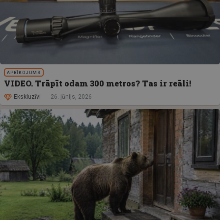
APRĪKOJUMS
VIDEO. Trāpīt odam 300 metros? Tas ir reāli!
Ekskluzīvi
26. jūnijs, 2026