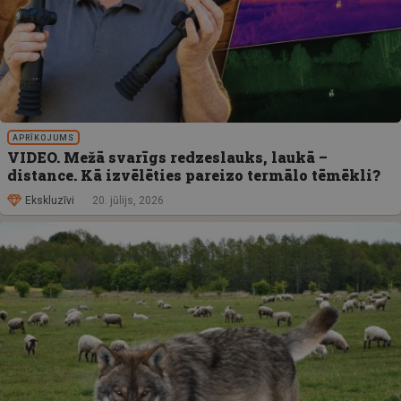
APRĪKOJUMS
VIDEO. Mežā svarīgs redzeslauks, laukā –
distance. Kā izvēlēties pareizo termālo tēmēkli?
Ekskluzīvi
20. jūlijs, 2026