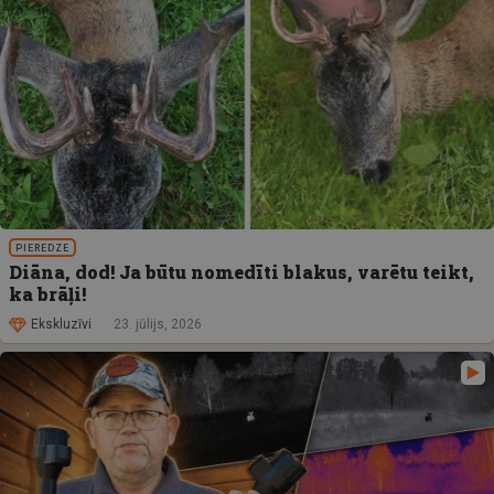
PIEREDZE
Diāna, dod! Ja būtu nomedīti blakus, varētu teikt,
ka brāļi!
Ekskluzīvi
23. jūlijs, 2026