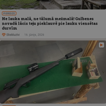
PIEREDZE
Ne lauka malā, ne tālumā mežmalā! Gulbenes
novadā lācis teju pieklauvē pie lauku viensētas
durvīm
Ekskluzīvi
16. jūnijs, 2026