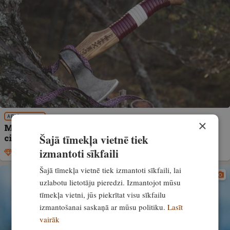
APRĪKOJUMS
×
Medīblietas. Vai medniekam pietiek ar vienu
Šajā tīmekļa vietnē tiek
cirvīti?
izmantoti sīkfaili
Ekskluzīvi
7. jūlijs, 2026
Šajā tīmekļa vietnē tiek izmantoti sīkfaili, lai
uzlabotu lietotāju pieredzi. Izmantojot mūsu
tīmekļa vietni, jūs piekrītat visu sīkfailu
izmantošanai saskaņā ar mūsu politiku.
Lasīt
vairāk