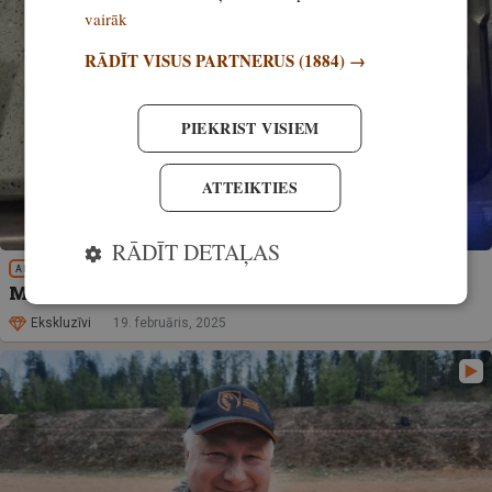
vairāk
RĀDĪT VISUS PARTNERUS
(1884) →
PIEKRIST VISIEM
ATTEIKTIES
RĀDĪT DETAĻAS
APRĪKOJUMS
Mednieka soma. Tīrīt ieroci vai netīrīt?
Ekskluzīvi
19. februāris, 2025