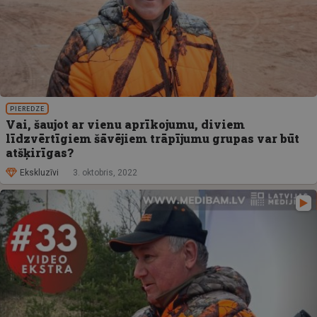
PIEREDZE
Vai, šaujot ar vienu aprīkojumu, diviem
līdzvērtīgiem šāvējiem trāpījumu grupas var būt
atšķirīgas?
Ekskluzīvi
3. oktobris, 2022