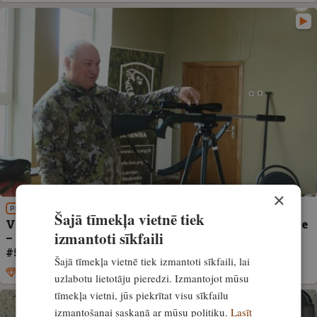
×
PIEREDZE
Šajā tīmekļa vietnē tiek
VIDEO! Distances, atbalsti, kalibri un efektivitāte
izmantoti sīkfaili
– stāsta Aivars Bundzens. Praktiskais seminārs
#54
Šajā tīmekļa vietnē tiek izmantoti sīkfaili, lai
Ekskluzīvi
27. maijs, 2025
uzlabotu lietotāju pieredzi. Izmantojot mūsu
tīmekļa vietni, jūs piekrītat visu sīkfailu
izmantošanai saskaņā ar mūsu politiku.
Lasīt