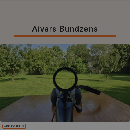
Aivars Bundzens
APRĪKOJUMS