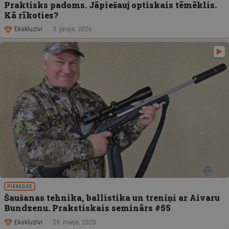
Praktisks padoms. Jāpiešauj optiskais tēmēklis.
Kā rīkoties?
Ekskluzīvi
3. jūnijs, 2026
PIEREDZE
Šaušanas tehnika, ballistika un treniņi ar Aivaru
Bundzenu. Prakstiskais seminārs #55
Ekskluzīvi
29. maijs, 2025