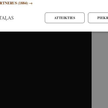
ARTNERUS
(1884) →
 kartupelis mundierī īstiem
TAĻAS
ATTEIKTIES
PIEKR