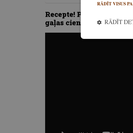
RĀDĪT VISUS P
Recepte! Pildīts saldais
RĀDĪT DE
gaļas cienītājiem