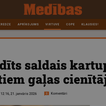
EREDZE
APRĪKOJUMS
VIRTUVE
COPE
KLAUSIES!
dīts saldais kartu
tiem gaļas cienītā
Komentāri
12:16, 21. janvāris 2026
0