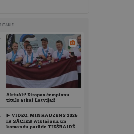
SĪTĀKIE
Aktuāli! Eiropas čempionu
tituls atkal Latvijai!
VIDEO. MINHAUZENS 2026
IR SĀCIES! Atklāšana un
komandu parāde TIEŠRAIDĒ