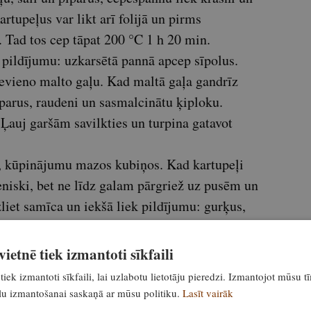
artupeļus var likt arī folijā un pirms
n. Tad tos cep tāpat 200 °C 1 h 20 min.
 pildījumu: uzkarsētā pannā apcep sīpolus.
ievieno malto gaļu. Kad maltā gaļa gandrīz
piparus, raudeni un sasmalcinātu ķiploku.
Ļauj garšām savilkties un turpina gatavot
s, kūpinājumu mazos kubiņos. Kad kartupeļi
eniski, bet ne līdz galam pārgriež uz pusēm un
liet samīca un iekšā liek pildījumu: gurķus,
isa ar sieru un liek cepeškrāsnī vēl uz pāris
ietnē tiek izmantoti sīkfaili
u un lociņiem. Lai labi garšo!
tiek izmantoti sīkfaili, lai uzlabotu lietotāju pieredzi. Izmantojot mūsu t
ailu izmantošanai saskaņā ar mūsu politiku.
Lasīt vairāk