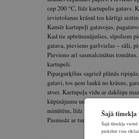
cep 200 °C, līdz kartupelis gatavs. K
ievietošanas krāsnī tos kārtīgi aizti
Kamēr kartupeļi gatavojas, pagatavo
Kad tie apbrūninājušies, sīpoliem p
gatava, pievieno garšvielas – sāli, 
Pievieno arī sasmalcinātus tomātus. 
kartupeli.
Pipargurķīšus sagriež plānās ripiņā
gatavi, tos ņem laukā no krāsns, gar
atver. Kartupeļa vidu ar dakšiņu maz
kūpinājumu un malto gaļu. Visu pārka
minūtēm, līdz izkūst siers.
Šajā tīmekļa v
Pasniedz ar turku jogurtu vai krējum
Šajā tīmekļa vietnē 
piekrītat visu sīkf