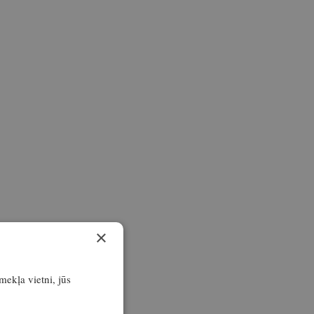
×
īmekļa vietni, jūs