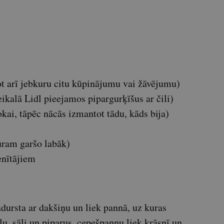
t arī jebkuru citu kūpinājumu vai žāvējumu)
ikalā Lidl pieejamos pipargurķīšus ar čili)
rokai, tāpēc nācās izmantot tādu, kāds bija)
uram garšo labāk)
enītājiem
adursta ar dakšiņu un liek pannā, uz kuras
ļu, sāli un piparus, cepešpannu liek krāsnī un