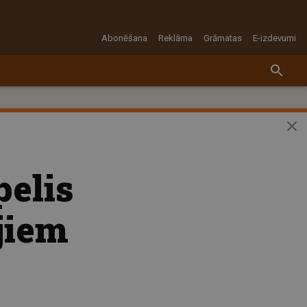
Abonēšana
Reklāma
Grāmatas
E-izdevumi
pelis
jiem