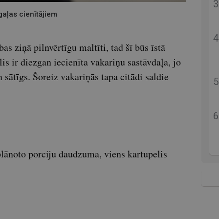
gaļas cienītājiem
bas ziņā pilnvērtīgu maltīti, tad šī būs īstā
is ir diezgan iecienīta vakariņu sastāvdaļa, jo
un sātīgs. Šoreiz vakariņās tapa citādi saldie
 plānoto porciju daudzuma, viens kartupelis