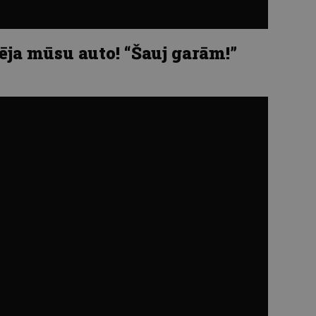
ēja mūsu auto! “Šauj garām!”