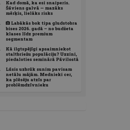
Kad domā, ka esi snaiperis.
Šāviens galvā — mazāks
mērķis, lielāks risks
Labākās bok tipa gludstobra
bises 2026. gadā – no budžeta
klases līdz premium
segmentam
Kā ilgtspējīgi apsaimniekot
staltbriežu populāciju? Uzzini,
piedaloties seminārā Pāvilostā
Lūsis uzbrūk sunim pavisam
netālu mājām. Mednieki cer,
ka plēsēju atzīs par
problēmdzīvnieku