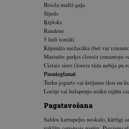
Brieža maltā gaļa
Sīpols
Ķiploks
Raudene
5 lieli tomāti
Kūpināta mežacūka (bet var izmanto
Marinēts gurķis (šoreiz izmantoju ve
Cietais siers (šoreiz tāda nebija pa 
Pasniegšanai
Turku jogurts vai krējums (kas nu k
Lociņi vai halapenjo asāku izjūtu ci
Pagatavošana
Saldos kartupeļus noskalo, kārtīgi s
uzklāts cepamais papīrs. Pievieno eļ