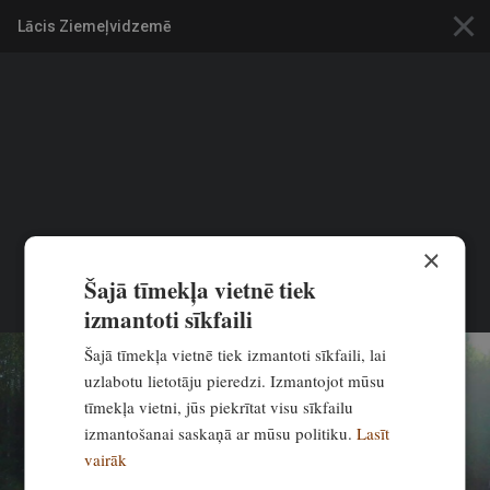
×
Lācis Ziemeļvidzemē
VISI PIEREDZES RAKSTI
PIEREDZE
Aktuāli! Lāču riests pilnā sparā. Ko
darīt, ja mežā satiec lāci?
0
Ekskluzīvi
ME
Medības
6:00, 19. jūnijs 2025
×
Šajā tīmekļa vietnē tiek
izmantoti sīkfaili
Šajā tīmekļa vietnē tiek izmantoti sīkfaili, lai
uzlabotu lietotāju pieredzi. Izmantojot mūsu
tīmekļa vietni, jūs piekrītat visu sīkfailu
izmantošanai saskaņā ar mūsu politiku.
Lasīt
vairāk