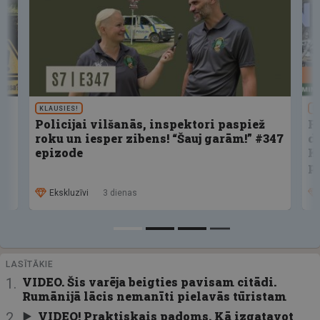
KLAUSIES!
U
Policijai vilšanās, inspektori paspiež
F
roku un iesper zibens! “Šauj garām!” #347
d
epizode
K
p
Ekskluzīvi
3 dienas
LASĪTĀKIE
VIDEO. Šis varēja beigties pavisam citādi.
Rumānijā lācis nemanīti pielavās tūristam
VIDEO! Praktiskais padoms. Kā izgatavot