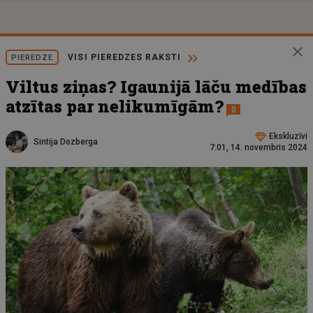
VISI PIEREDZES RAKSTI
PIEREDZE
Viltus ziņas? Igaunijā lāču medības
atzītas par nelikumīgām?
0
Ekskluzīvi
Sintija Dozberga
7:01, 14. novembris 2024