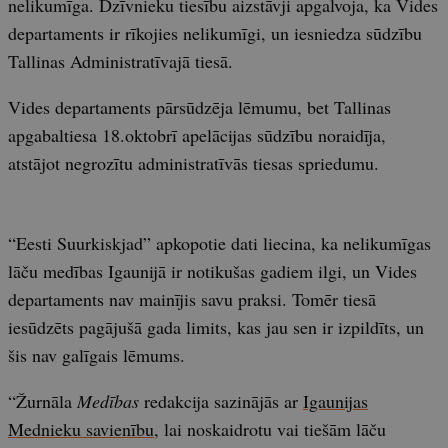
nelikumīga. Dzīvnieku tiesību aizstāvji apgalvoja, ka Vides
departaments ir rīkojies nelikumīgi, un iesniedza sūdzību
Tallinas Administratīvajā tiesā.
Vides departaments pārsūdzēja lēmumu, bet Tallinas
apgabaltiesa 18.oktobrī apelācijas sūdzību noraidīja,
atstājot negrozītu administratīvās tiesas spriedumu.
“Eesti Suurkiskjad” apkopotie dati liecina, ka nelikumīgas
lāču medības Igaunijā ir notikušas gadiem ilgi, un Vides
departaments nav mainījis savu praksi. Tomēr tiesā
iesūdzēts pagājušā gada limits, kas jau sen ir izpildīts, un
šis nav galīgais lēmums.
“Žurnāla
Medības
redakcija sazinājās ar
Igaunijas
Mednieku savienību
, lai noskaidrotu vai tiešām lāču