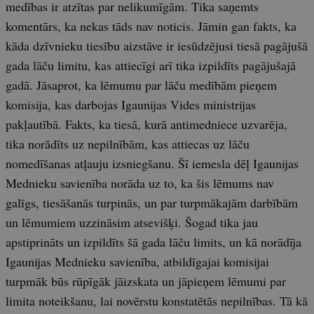
medības ir atzītas par nelikumīgām. Tika saņemts
komentārs, ka nekas tāds nav noticis. Jāmin gan fakts, ka
kāda dzīvnieku tiesību aizstāve ir iesūdzējusi tiesā pagājušā
gada lāču limitu, kas attiecīgi arī tika izpildīts pagājušajā
gadā. Jāsaprot, ka lēmumu par lāču medībām pieņem
komisija, kas darbojas Igaunijas Vides ministrijas
pakļautībā. Fakts, ka tiesā, kurā antimedniece uzvarēja,
tika norādīts uz nepilnībām, kas attiecas uz lāču
nomedīšanas atļauju izsniegšanu. Šī iemesla dēļ Igaunijas
Mednieku savienība norāda uz to, ka šis lēmums nav
galīgs, tiesāšanās turpinās, un par turpmākajām darbībām
un lēmumiem uzzināsim atsevišķi. Šogad tika jau
apstiprināts un izpildīts šā gada lāču limits, un kā norādīja
Igaunijas Mednieku savienība, atbildīgajai komisijai
turpmāk būs rūpīgāk jāizskata un jāpieņem lēmumi par
limita noteikšanu, lai novērstu konstatētās nepilnības. Tā kā