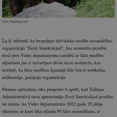
Foto: Pixabay.com
La.lv
informē, ka bezpeļņas dzīvnieku tiesību aizsardzības
organizācija “Eesti Suurkiskjad”, kas iesniedza prasību
tiesā pret Vides departamentu saistībā ar lāču medību
atļaušanu jau ir uzvarējusi divās tiesu instancēs, kas
nozīmē, ka lāču medības Igaunijā līdz šim ir notikušas
nelikumīgi, paziņoja organizācija.
Pirmais spriedums tika pieņemts 6.aprīlī, kad Tallinas
Administratīvā tiesa apmierināja
Eesti Suurkiskjad
prasību
un atzina, ka Vides departamenta 2022.gada 29.jūlija
rīkojums ar kuru tika atļauta 90 lāču nomedīšana, ir