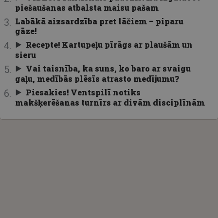
piešaušanas atbalsta maisu pašam
Labākā aizsardzība pret lāčiem – piparu
gāze!
Recepte! Kartupeļu pīrāgs ar plaušām un
sieru
Vai taisnība, ka suns, ko baro ar svaigu
gaļu, medībās plēsīs atrasto medījumu?
Piesakies! Ventspilī notiks
makšķerēšanas turnīrs ar divām disciplīnām