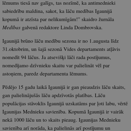
lēmums tiesā nav galīgs, tas nozīmē, ka antimednieki
sabiedrību maldina, sakot, ka lāču medības Igaunijā
kopumā ir atzīsta par nelikumīgām!” skaidro žurnāla
Medības
galvenā redaktore Linda Dombrovska.
Igaunijā brūno lāču medību sezona ir no 1.augusta līdz
31.oktobrim, un šajā sezonā Vides departaments atļāvis
nomedīt 94 lāčus. Ja atsevišķi lāči rada postījumus,
nomedījamo dzīvnieku skaitu var palielināt vēl par
astoņiem, paredz departamenta lēmums.
Pēdējo 15 gadu laikā Igaunijā ir gan pieaudzis lāču skaits,
gan palielinājušās lāču apdzīvotās platības. Lāču
populācijas stāvoklis Igaunijā uzskatāms par ļoti labu, vērtē
Igaunijas Mednieku savienība. Kopumā Igaunijā ir vairāk
nekā 1000 lāču un to skaits pieaug. Igaunijas Mednieku
savienība arī norāda, ka palielinās arī postījumu un