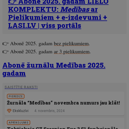
👉 Abonē 2025. gadam LIELO
KOMPLEKTU:
Medības
ar
Pielikumiem + e-izdevumi +
LASI.LV | viss portāls
👉 Abonē 2025. gadam
bez pielikumiem
.
👉 Abonē 2025. gadam
ar 3 pielikumiem
.
Abonē žurnālu Medības 2025.
gadam
SAISTĪTIE RAKSTI
PIEREDZE
Žurnāla “Medības” novembra numurs jau klāt!
Ekskluzīvi
4. novembris, 2024
APRĪKOJUMS
Taktiskais CZ Scorpion Evo 3 S1 funkcionāls,