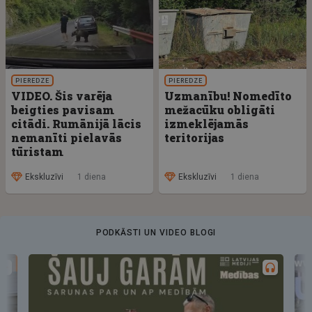
PIEREDZE
PIEREDZE
VIDEO. Šis varēja
Uzmanību! Nomedīto
beigties pavisam
mežacūku obligāti
citādi. Rumānijā lācis
izmeklējamās
nemanīti pielavās
teritorijas
tūristam
Ekskluzīvi
1 diena
Ekskluzīvi
1 diena
PODKĀSTI UN VIDEO BLOGI