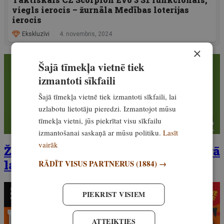
viegls ierocis – žurnāla Medības loterijas
ierocis
Ekskluzīvi
4. novembris, 2024
×
Šajā tīmekļa vietnē tiek
izmantoti sīkfaili
Šajā tīmekļa vietnē tiek izmantoti sīkfaili, lai
uzlabotu lietotāju pieredzi. Izmantojot mūsu
tīmekļa vietni, jūs piekrītat visu sīkfailu
izmantošanai saskaņā ar mūsu politiku.
Lasīt
vairāk
Žurnāla
Medības
novembra numurā
lasi – vai ar alni viss it slikti!
RĀDĪT VISUS PARTNERUS
(1884) →
PIEKRIST VISIEM
ATTEIKTIES