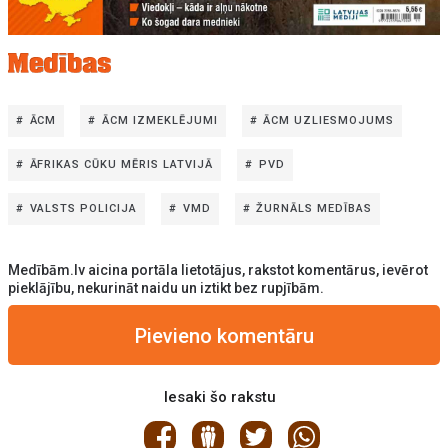
ĀCM
ĀCM IZMEKLĒJUMI
ĀCM UZLIESMOJUMS
ĀFRIKAS CŪKU MĒRIS LATVIJĀ
PVD
VALSTS POLICIJA
VMD
ŽURNĀLS MEDĪBAS
Medībām.lv aicina portāla lietotājus, rakstot komentārus, ievērot
pieklājību, nekurināt naidu un iztikt bez rupjībām.
Pievieno komentāru
Iesaki šo rakstu