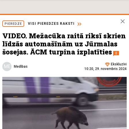
VISI PIEREDZES RAKSTI
PIEREDZE
VIDEO. Mežacūka raitā riksī skrien
līdzās automašīnām uz Jūrmalas
šosejas. ĀCM turpina izplatīties
0
Ekskluzīvi
ME
Medības
10:20, 29. novembris 2024