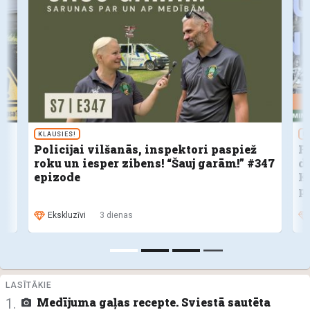
KLAUSIES!
U
Policijai vilšanās, inspektori paspiež
F
roku un iesper zibens! “Šauj garām!” #347
d
epizode
K
p
Ekskluzīvi
3 dienas
LASĪTĀKIE
Medījuma gaļas recepte. Sviestā sautēta