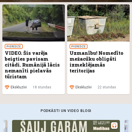
PIEREDZE
PIEREDZE
VIDEO. Šis varēja
Uzmanību! Nomedīto
beigties pavisam
mežacūku obligāti
citādi. Rumānijā lācis
izmeklējamās
nemanīti pielavās
teritorijas
tūristam
Ekskluzīvi
18 stundas
Ekskluzīvi
22 stundas
PODKĀSTI UN VIDEO BLOGI