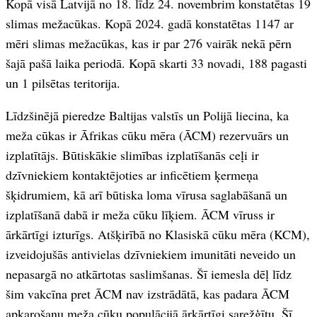
Kopā visā Latvijā no 18. līdz 24. novembrim konstatētas 19
slimas mežacūkas. Kopā 2024. gadā konstatētas 1147 ar
mēri slimas mežacūkas, kas ir par 276 vairāk nekā pērn
šajā pašā laika periodā. Kopā skarti 33 novadi, 188 pagasti
un 1 pilsētas teritorija.
Līdzšinējā pieredze Baltijas valstīs un Polijā liecina, ka
meža cūkas ir Āfrikas cūku mēra (ĀCM) rezervuārs un
izplatītājs. Būtiskākie slimības izplatīšanās ceļi ir
dzīvniekiem kontaktējoties ar inficētiem ķermeņa
šķidrumiem, kā arī būtiska loma vīrusa saglabāšanā un
izplatīšanā dabā ir meža cūku līķiem. ĀCM vīruss ir
ārkārtīgi izturīgs. Atšķirībā no Klasiskā cūku mēra (KCM),
izveidojušās antivielas dzīvniekiem imunitāti neveido un
nepasargā no atkārtotas saslimšanas. Šī iemesla dēļ līdz
šim vakcīna pret ĀCM nav izstrādātā, kas padara ĀCM
apkarošanu meža cūku populācijā ārkārtīgi sarežģītu. Šī