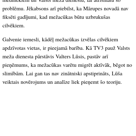
problēmu. Jēkabsons arī piebilst, ka Mārupes novadā nav
fiksēti gadījumi, kad mežacūkas būtu uzbrukušas
cilvēkiem.
Galvenie iemesli, kādēļ mežacūkas izvēlas cilvēkiem
apdzīvotas vietas, ir pieejamā barība. Kā TV3 pauž Valsts
meža dienesta pārstāvis Valters Lūsis, pastāv arī
pieņēmums, ka mežacūkas varētu migrēt aktīvāk, bēgot no
slimībām. Lai gan tas nav zinātniski apstiprināts, Lūša
veiktais novērojums un analīze liek pieņemt šo teoriju.