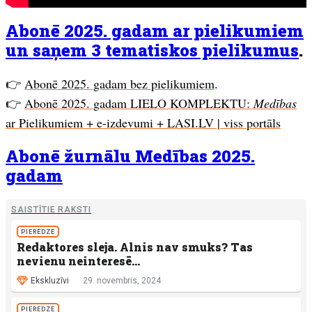
Abonē 2025. gadam ar pielikumiem
un saņem 3 tematiskos pielikumus
.
👉
Abonē 2025. gadam bez pielikumiem
.
👉
Abonē 2025. gadam LIELO KOMPLEKTU:
Medības
ar Pielikumiem + e-izdevumi + LASI.LV | viss portāls
Abonē žurnālu Medības 2025.
gadam
SAISTĪTIE RAKSTI
PIEREDZE
Redaktores sleja. Alnis nav smuks? Tas
nevienu neinteresē…
Ekskluzīvi
29. novembris, 2024
PIEREDZE