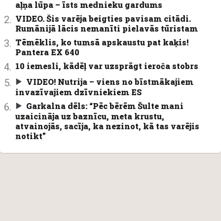
aļņa lūpa – īsts mednieku gardums
VIDEO. Šis varēja beigties pavisam citādi.
Rumānijā lācis nemanīti pielavās tūristam
Tēmēklis, ko tumsā apskaustu pat kaķis!
Pantera EX 640
10 iemesli, kādēļ var uzsprāgt ieroča stobrs
VIDEO! Nutrija – viens no bīstmākajiem
invazīvajiem dzīvniekiem ES
Garkalna dēls: “Pēc bērēm Šulte mani
uzaicināja uz baznīcu, meta krustu,
atvainojās, sacīja, ka nezinot, kā tas varējis
notikt”