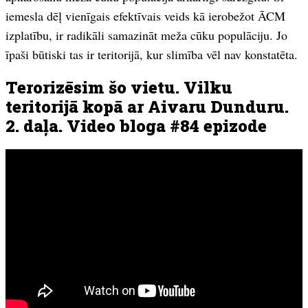
iemesla dēļ vienīgais efektīvais veids kā ierobežot ĀCM
izplatību, ir radikāli samazināt meža cūku populāciju. Jo
īpaši būtiski tas ir teritorijā, kur slimība vēl nav konstatēta.
Terorizēsim šo vietu. Vilku
teritorijā kopā ar Aivaru Dunduru.
2. daļa. Video bloga #84 epizode