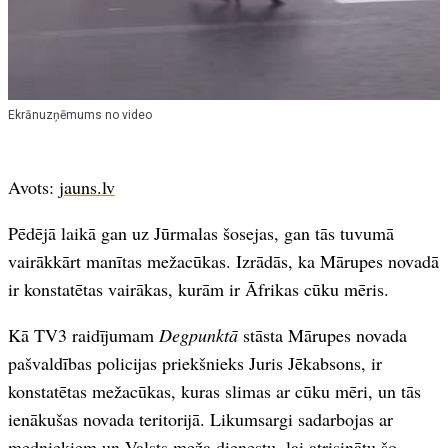
Ekrānuzņēmums no video
Avots:
jauns.lv
Pēdējā laikā gan uz Jūrmalas šosejas, gan tās tuvumā
vairākkārt manītas mežacūkas. Izrādās, ka Mārupes novadā
ir konstatētas vairākas, kurām ir Āfrikas cūku mēris.
Kā TV3 raidījumam
Degpunktā
stāsta Mārupes novada
pašvaldības policijas priekšnieks Juris Jēkabsons, ir
konstatētas mežacūkas, kuras slimas ar cūku mēri, un tās
ienākušas novada teritorijā. Likumsargi sadarbojas ar
medniekiem un Valsts meža dienestu, lai atrisinātu šo