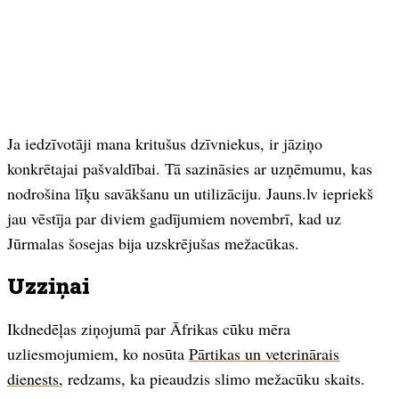
Ja iedzīvotāji mana kritušus dzīvniekus, ir jāziņo
konkrētajai pašvaldībai. Tā sazināsies ar uzņēmumu, kas
nodrošina līķu savākšanu un utilizāciju. Jauns.lv iepriekš
jau vēstīja par diviem gadījumiem novembrī, kad uz
Jūrmalas šosejas bija uzskrējušas mežacūkas.
Uzziņai
Ikdnedēļas ziņojumā par Āfrikas cūku mēra
uzliesmojumiem, ko nosūta
Pārtikas un veterinārais
dienests
, redzams, ka pieaudzis slimo mežacūku skaits.