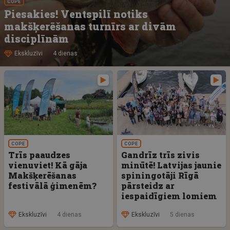
COPE
Piesakies! Ventspilī notiks
makšķerēšanas turnīrs ar divām
disciplīnām
Ekskluzīvi
4 dienas
COPE
COPE
Trīs paaudzes
Gandrīz trīs zivis
vienuviet! Kā gāja
minūtē! Latvijas jaunie
Makšķerēšanas
spiningotāji Rīgā
festivālā ģimenēm?
pārsteidz ar
iespaidīgiem lomiem
Ekskluzīvi
4 dienas
Ekskluzīvi
5 dienas