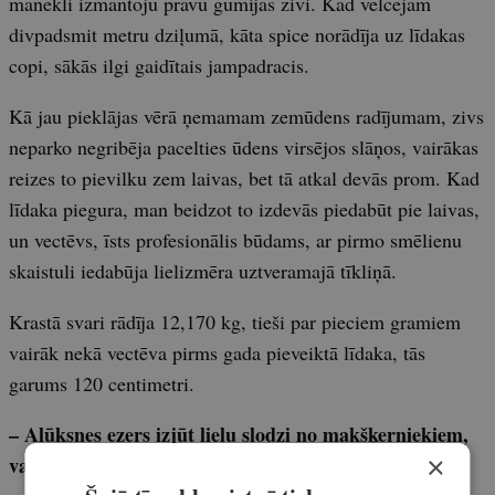
mānekli izmantoju prāvu gumijas zivi. Kad velcējām
divpadsmit metru dziļumā, kāta spice norādīja uz līdakas
copi, sākās ilgi gaidītais jampadracis.
Kā jau pieklājas vērā ņemamam zemūdens radījumam, zivs
neparko negribēja pacelties ūdens virsējos slāņos, vairākas
reizes to pievilku zem laivas, bet tā atkal devās prom. Kad
līdaka piegura, man beidzot to izdevās piedabūt pie laivas,
un vectēvs, īsts profesionālis būdams, ar pirmo smēlienu
skaistuli iedabūja lielizmēra uztveramajā tīkliņā.
Krastā svari rādīja 12,170 kg, tieši par pieciem gramiem
vairāk nekā vectēva pirms gada pieveiktā līdaka, tās
garums 120 centimetri.
– Alūksnes ezers izjūt lielu slodzi no makšķerniekiem,
×
vai atjaunojat zivju resursus?