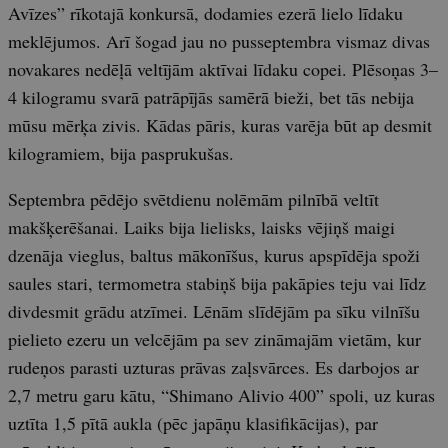
Avīzes” rīkotajā konkursā, dodamies ezerā lielo līdaku
meklējumos. Arī šogad jau no pusseptembra vismaz divas
novakares nedēļā veltījām aktīvai līdaku copei. Plēsoņas 3–
4 kilogramu svarā patrāpījās samērā bieži, bet tās nebija
mūsu mērķa zivis. Kādas pāris, kuras varēja būt ap desmit
kilogramiem, bija pasprukušas.
Septembra pēdējo svētdienu nolēmām pilnībā veltīt
makšķerēšanai. Laiks bija lielisks, laisks vējiņš maigi
dzenāja vieglus, baltus mākonīšus, kurus apspīdēja spoži
saules stari, termometra stabiņš bija pakāpies teju vai līdz
divdesmit grādu atzīmei. Lēnām slīdējām pa sīku vilnīšu
pielieto ezeru un velcējām pa sev zināmajām vietām, kur
rudeņos parasti uzturas prāvas zaļsvārces. Es darbojos ar
2,7 metru garu kātu, “Shimano Alivio 400” spoli, uz kuras
uztīta 1,5 pītā aukla (pēc japāņu klasifikācijas), par