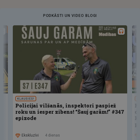
PODKĀSTI UN VIDEO BLOGI
KLAUSIES!
U
Policijai vilšanās, inspektori paspiež
F
roku un iesper zibens! “Šauj garām!” #347
d
epizode
K
p
Ekskluzīvi
4 dienas