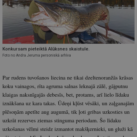
Konkursam pieteiktā Alūksnes skaistule.
Foto no Andra Jeruma personiskā arhīva
Par rudens tuvošanos liecina ne tikai dzeltenoranžās krāsas
koku vainagos, rīta agruma salnas leknajā zālē, gājputnu
klaigas naksnīgajās debesīs, bet, protams, arī lielo līdaku
iznākšana uz kara takas. Ūdeņi kļūst vēsāki, un zaļganajām
plēsoņām apetīte aug augumā, tik ļoti gribas uzkosties un
uzkrāt rezerves ziemas stinguma periodam. Šo līdaku
uzkošanas vēlmi steidz izmantot makšķernieki, un gluži kā