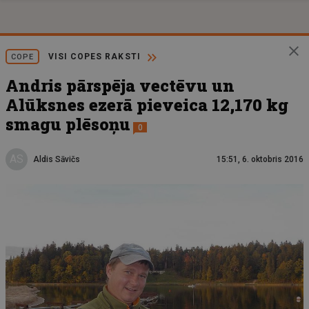
VISI COPES RAKSTI
COPE
Andris pārspēja vectēvu un
Alūksnes ezerā pieveica 12,170 kg
smagu plēsoņu
0
AS
Aldis Sāvičs
15:51, 6. oktobris 2016