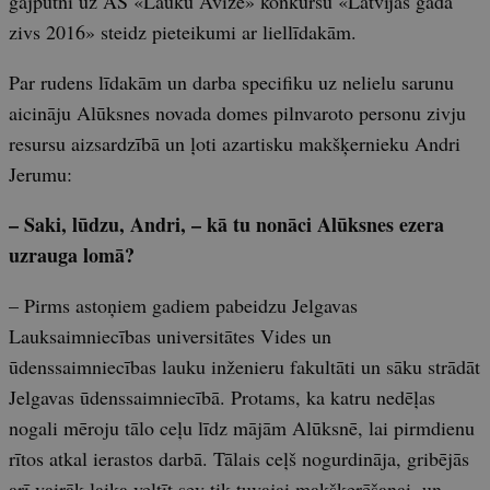
gājputni uz AS «Lauku Avīze» konkursu «Latvijas gada
zivs 2016» steidz pieteikumi ar liellīdakām.
Par rudens līdakām un darba specifiku uz nelielu sarunu
aicināju Alūksnes novada domes pilnvaroto personu zivju
resursu aizsardzībā un ļoti azartisku makšķernieku Andri
Jerumu:
– Saki, lūdzu, Andri, – kā tu nonāci Alūksnes ezera
uzrauga lomā?
– Pirms astoņiem gadiem pabeidzu Jelgavas
Lauksaimniecības universitātes Vides un
ūdenssaimniecības lauku inženieru fakultāti un sāku strādāt
Jelgavas ūdenssaimniecībā. Protams, ka katru nedēļas
nogali mēroju tālo ceļu līdz mājām Alūksnē, lai pirmdienu
rītos atkal ierastos darbā. Tālais ceļš nogurdināja, gribējās
arī vairāk laika veltīt sev tik tuvajai makšķerēšanai, un,