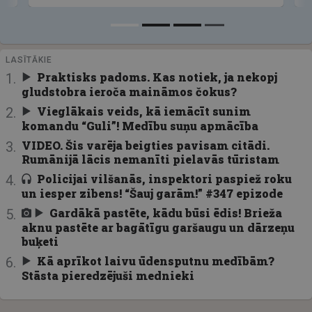
LASĪTĀKIE
Praktisks padoms. Kas notiek, ja nekopj
gludstobra ieroča maināmos čokus?
Vieglākais veids, kā iemācīt sunim
komandu “Guli”! Medību suņu apmācība
VIDEO. Šis varēja beigties pavisam citādi.
Rumānijā lācis nemanīti pielavās tūristam
Policijai vilšanās, inspektori paspiež roku
un iesper zibens! “Šauj garām!” #347 epizode
Gardākā pastēte, kādu būsi ēdis! Brieža
aknu pastēte ar bagātīgu garšaugu un dārzeņu
buķeti
Kā aprīkot laivu ūdensputnu medībām?
Stāsta pieredzējuši mednieki