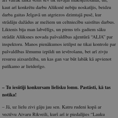
kaut arī konkrētu darbu Alūksnē nebiju noskatījis, beidzu
darba gaitas Jelgavā un atgriezos dzimtajā pusē, kur
strādāju dažādus ar mežiem un celtniecību saistītus darbus.
Liktenis bija man labvēlīgs, un pirms trīs gadiem sāku
strādāt Alūksnes novada pašvaldības aģentūrā “ALJA” par
inspektoru. Manos pienākumos ietilpst ne tikai kontrole par
pašvaldības lēmumu izpildi un ievērošanu, bet arī zivju
resursu aizsardzība, un kas gan var būt labāk kā apvienot
patīkamo ar lietderīgo.
– Tu iesūtīji konkursam lielisku lomu. Pastāsti, kā tas
notika!
– Jā, uz lielu zivi gāju jau sen. Katru rudeni kopā ar
vectēvu Aivaru Rikveili, kurš arī ir piedalījies “Lauku