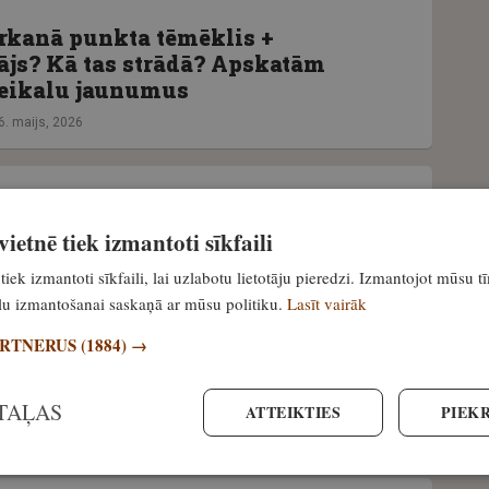
rkanā punkta tēmēklis +
tājs? Kā tas strādā? Apskatām
eikalu jaunumus
6. maijs, 2026
prezentē sarkanā punkta tēmēkli
ietnē tiek izmantoti sīkfaili
ar Ceracote Orange pārklājumu
tiek izmantoti sīkfaili, lai uzlabotu lietotāju pieredzi. Izmantojot mūsu t
5. marts, 2024
ailu izmantošanai saskaņā ar mūsu politiku.
Lasīt vairāk
ARTNERUS
(1884) →
kanā punkta tēmēkli? Lūkojam, ko
ector Optics
TAĻAS
ATTEIKTIES
PIEKR
. decembris, 2023