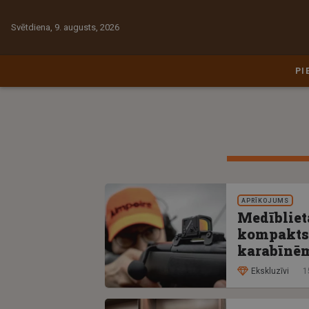
Svētdiena, 9. augusts, 2026
PI
APRĪKOJUMS
Medībliet
kompakts
karabīnē
Ekskluzīvi
1