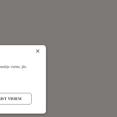
×
īmekļa vietni, jūs
IST VISIEM