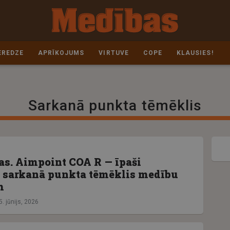
EREDZE
APRĪKOJUMS
VIRTUVE
COPE
KLAUSIES!
Sarkanā punkta tēmēklis
as. Aimpoint COA R — īpaši
 sarkanā punkta tēmēklis medību
m
5. jūnijs, 2026