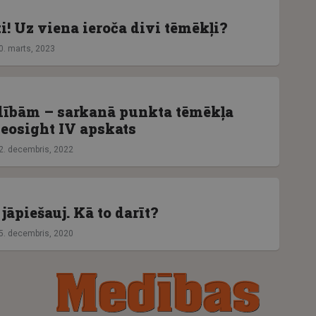
i! Uz viena ieroča divi tēmēkļi?
0. marts, 2023
ībām – sarkanā punkta tēmēkļa
osight IV apskats
2. decembris, 2022
 jāpiešauj. Kā to darīt?
5. decembris, 2020