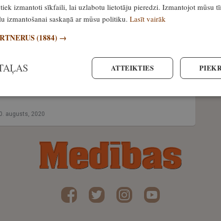
tiek izmantoti sīkfaili, lai uzlabotu lietotāju pieredzi. Izmantojot mūsu t
zsardzība pret lāčiem – piparu gāze!
ailu izmantošanai saskaņā ar mūsu politiku.
Lasīt vairāk
9. marts, 2026
ARTNERUS
(1884) →
TAĻAS
ATTEIKTIES
PIEKR
āča uzbrukums liellopam. Kā
sevi un īpašumu no agresīviem
0. augusts, 2020