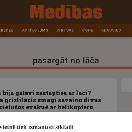
EREDZE
APRĪKOJUMS
VIRTUVE
COPE
KLAUSIES!
pasargāt no lāča
i bija gatavi sastapties ar lāci?
ā grizlilācis smagi savaino divus
 cietušos evakuē ar helikopteru
0. maijs, 2026
ietnē tiek izmantoti sīkfaili