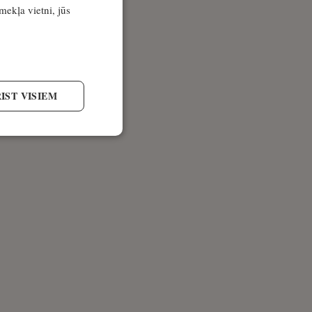
īmekļa vietni, jūs
IST VISIEM