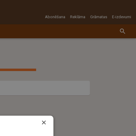
Abonēšana
Reklāma
Grāmatas
E-izdevumi
×