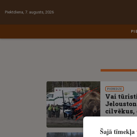
Piektdiena, 7. augusts, 2026
PI
PIEREDZE
Vai tūrist
Jelouston
cilvēkus,
Ekskluzīvi
2
Šajā tīmekļa v