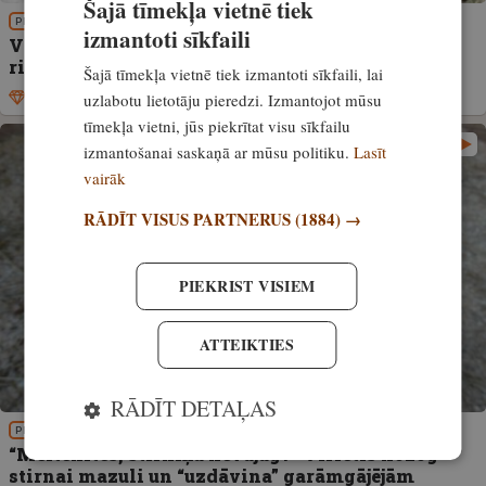
Šajā tīmekļa vietnē tiek
PIEREDZE
izmantoti sīkfaili
VIDEO! Lūšu mīlas deja, pamesti mazuļi un lāču
riesta laiks. Meža ziņas #31
Šajā tīmekļa vietnē tiek izmantoti sīkfaili, lai
uzlabotu lietotāju pieredzi. Izmantojot mūsu
Ekskluzīvi
8. maijs, 2026
tīmekļa vietni, jūs piekrītat visu sīkfailu
izmantošanai saskaņā ar mūsu politiku.
Lasīt
vairāk
RĀDĪT VISUS PARTNERUS
(1884) →
PIEKRIST VISIEM
ATTEIKTIES
RĀDĪT DETAĻAS
PIEREDZE
“Meitenītes, stirniņu nevajag?” Vīrietis nozog
stirnai mazuli un “uzdāvina” garāmgājējām