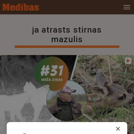
ja atrasts stirnas
mazulis
×