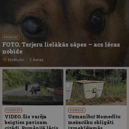
PIEREDZE
FOTO. Terjeru lielākās sāpes – acs lēcas
nobīde
Ekskluzīvi
2 dienas
PIEREDZE
PIEREDZE
VIDEO. Šis varēja
Uzmanību! Nomedīto
beigties pavisam
mežacūku obligāti
citādi. Rumānijā lācis
izmeklējamās