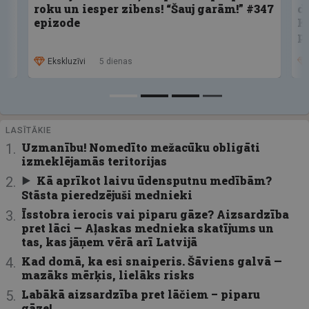
roku un iesper zibens! “Šauj garām!” #347
d
epizode
K
p
Ekskluzīvi
5 dienas
LASĪTĀKIE
Uzmanību! Nomedīto mežacūku obligāti
izmeklējamās teritorijas
Kā aprīkot laivu ūdensputnu medībām?
Stāsta pieredzējuši mednieki
Īsstobra ierocis vai piparu gāze? Aizsardzība
pret lāci — Aļaskas mednieka skatījums un
tas, kas jāņem vērā arī Latvijā
Kad domā, ka esi snaiperis. Šāviens galvā —
mazāks mērķis, lielāks risks
Labākā aizsardzība pret lāčiem – piparu
gāze!