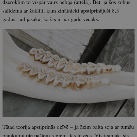
dzeroklim to vispār vairs nebija (attēlā). Bet, ja šos zobus
salīdzina ar žoklīti, kam zinātnieki apstiprinājuši 8,5
gadus, tad jāsaka, ka šis ir par gadu vecāks.
Tātad teorija apstiprinās dzīvē – ja āzim balta seja ar tumšu
plankumu pie pašiem ragiem, tas ir vecs. Visticamāk, šis