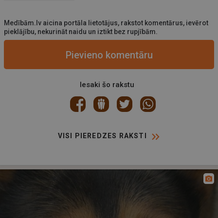
Medībām.lv aicina portāla lietotājus, rakstot komentārus, ievērot
pieklājību, nekurināt naidu un iztikt bez rupjībām.
Pievieno komentāru
Iesaki šo rakstu
VISI PIEREDZES RAKSTI