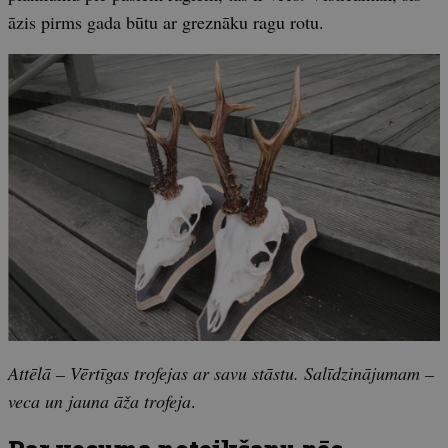
āzis pirms gada būtu ar greznāku ragu rotu.
Attēlā – Vērtīgas trofejas ar savu stāstu. Salīdzinājumam –
veca un jauna āža trofeja
.