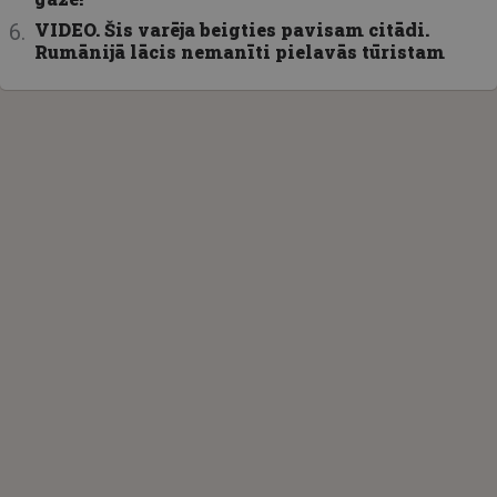
VIDEO. Šis varēja beigties pavisam citādi.
Rumānijā lācis nemanīti pielavās tūristam