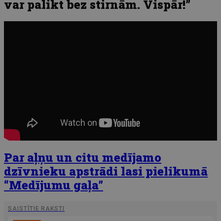
var palikt bez stirnām. Vispār!”
Par aļņu un citu medījamo
dzīvnieku apstrādi lasi pielikumā
“Medījumu gaļa”
SAISTĪTIE RAKSTI