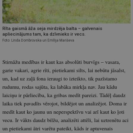
Rīta gaismā āža seja mirdzēja balta – galvenais
apliecinājums tam, ka dzīvnieks ir vecs.
Foto: Linda Dombrovska un Emīlija Mariševa
Stirnāžu medības ir kaut kas absolūti burvīgs – vasara,
garie vakari, agrie rīti, pietiekami silts, lai nebūtu jāsalst,
un, kad uz zaļā fona ieraugi to izteikto, tik pazīstamo
rudumu, rodas sajūta, ka labāka mirkļa nav. Jau kādu
laiciņu ir pārliecība, ka gribas medīt pareizi. Tādēļ daudz
laika tiek pavadīts vērojot, bildējot un analizējot. Doma ir
medīt kaut ko jaunu un neperspektīvu vai arī kaut ko ļoti
vecu. Ir vākts daudz bilžu, analizēti attēli, lai uztrenētu aci
un pietiekami ātri varētu pateikt, kāds ir aptuvenais