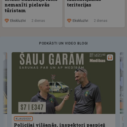
nemanīti pielavās
teritorijas
tūristam
Ekskluzīvi
2 dienas
Ekskluzīvi
2 dienas
PODKĀSTI UN VIDEO BLOGI
KLAUSIES!
U
Policijai vilšanās, inspektori paspiež
F