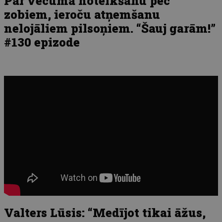
Par vecuma noteikšanu pēc
zobiem, ieroču atņemšanu
nelojāliem pilsoņiem. “Šauj garām!”
#130 epizode
Valters Lūsis: “Medījot tikai āžus,