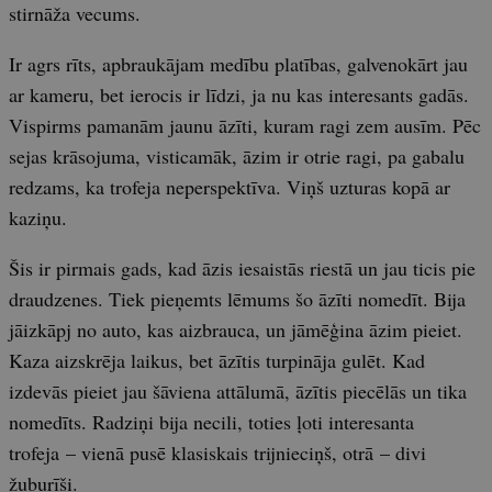
stirnāža vecums.
Ir agrs rīts, apbraukājam medību platības, galvenokārt jau
ar kameru, bet ierocis ir līdzi, ja nu kas interesants gadās.
Vispirms pamanām jaunu āzīti, kuram ragi zem ausīm. Pēc
sejas krāsojuma, visticamāk, āzim ir otrie ragi, pa gabalu
redzams, ka trofeja neperspektīva. Viņš uzturas kopā ar
kaziņu.
Šis ir pirmais gads, kad āzis iesaistās riestā un jau ticis pie
draudzenes. Tiek pieņemts lēmums šo āzīti nomedīt. Bija
jāizkāpj no auto, kas aizbrauca, un jāmēģina āzim pieiet.
Kaza aizskrēja laikus, bet āzītis turpināja gulēt. Kad
izdevās pieiet jau šāviena attālumā, āzītis piecēlās un tika
nomedīts. Radziņi bija necili, toties ļoti interesanta
trofeja – vienā pusē klasiskais trijnieciņš, otrā – divi
žuburīši.