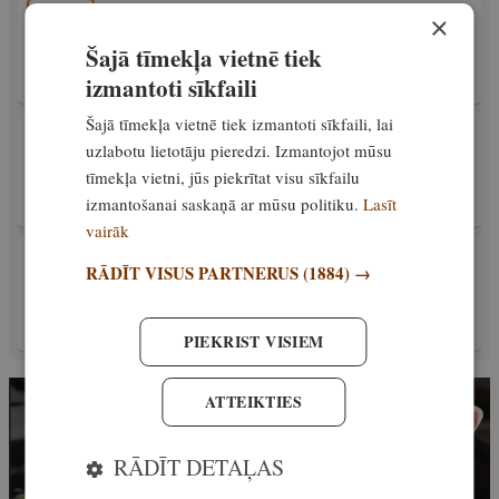
PIEREDZE
×
Kādā kārtībā turpmāk medīsim stirnas?
Šajā tīmekļa vietnē tiek
Skaidro Valsts meža dienests
izmantoti sīkfaili
Ekskluzīvi
1. jūnijs, 2022
Šajā tīmekļa vietnē tiek izmantoti sīkfaili, lai
PIEREDZE
uzlabotu lietotāju pieredzi. Izmantojot mūsu
Kā aizvadīta 2021./2022. gada pārnadžu
tīmekļa vietni, jūs piekrītat visu sīkfailu
medību sezona?
izmantošanai saskaņā ar mūsu politiku.
Lasīt
Ekskluzīvi
31. maijs, 2022
vairāk
PIEREDZE
RĀDĪT VISUS PARTNERUS
(1884) →
Stirnāžu medību sezona. Principi, kā medīt
stirnas bez savilcējiem
Speciālreportāža
28. maijs, 2022
PIEKRIST VISIEM
ATTEIKTIES
RĀDĪT DETAĻAS