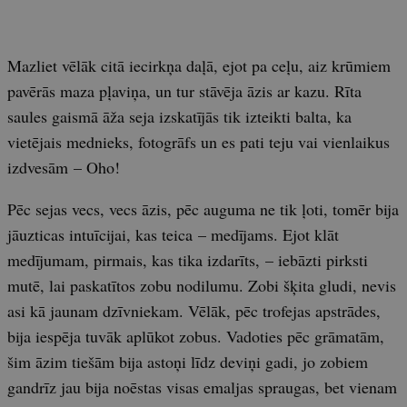
Mazliet vēlāk citā iecirkņa daļā, ejot pa ceļu, aiz krūmiem
pavērās maza pļaviņa, un tur stāvēja āzis ar kazu. Rīta
saules gaismā āža seja izskatījās tik izteikti balta, ka
vietējais mednieks, fotogrāfs un es pati teju vai vienlaikus
izdvesām – Oho!
Pēc sejas vecs, vecs āzis, pēc auguma ne tik ļoti, tomēr bija
jāuzticas intuīcijai, kas teica – medījams. Ejot klāt
medījumam, pirmais, kas tika izdarīts, – iebāzti pirksti
mutē, lai paskatītos zobu nodilumu. Zobi šķita gludi, nevis
asi kā jaunam dzīvniekam. Vēlāk, pēc trofejas apstrādes,
bija iespēja tuvāk aplūkot zobus. Vadoties pēc grāmatām,
šim āzim tiešām bija astoņi līdz deviņi gadi, jo zobiem
gandrīz jau bija noēstas visas emaljas spraugas, bet vienam