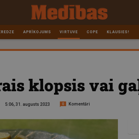
EREDZE
APRĪKOJUMS
VIRTUVE
COPE
KLAUSIES!
rais klopsis vai g
Komentāri
5:06, 31. augusts 2023
0