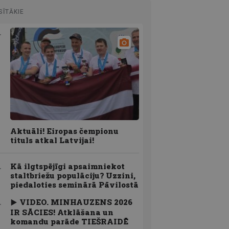
SĪTĀKIE
Aktuāli! Eiropas čempionu
tituls atkal Latvijai!
Kā ilgtspējīgi apsaimniekot
staltbriežu populāciju? Uzzini,
piedaloties seminārā Pāvilostā
VIDEO. MINHAUZENS 2026
IR SĀCIES! Atklāšana un
komandu parāde TIEŠRAIDĒ