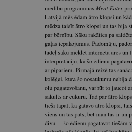
medību programmas
Meat Eater
pro
Latvijā mēs ēdam ātro klopsi un kā
mēdza taisīt ātro klopsi un tas bija 
par bērnību. Sāku rakāties pa saldēt
gaļas iepakojumus. Padomāju, padomā
tādēļ sāku meklēt interneta ārēs un 
interpretāciju, kā šo ēdienu pagatavo
ar pipariem. Pirmajā reizē tas sanāc
kolēģei, kura šo nosaukumu nebija dz
olu pagatavošanu, varbūt to jaucot a
sakults ar cukuru. Tad par ātro klops
tieši tāpat, kā gatavo ātro klopsi, ta
viens un tas pats, bet man tas ir un p
divu – šo ēdienu pagatavot tiešām var 
izskatās pēc klopša, lai arī kas būt