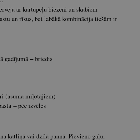
vēja ar kartupeļu biezeni un skābiem
stu un rīsus, bet labākā kombinācija tiešām ir
ā gadījumā – briedis
ari (asuma mīļotājiem)
pasta – pēc izvēles
a katliņā vai dziļā pannā. Pievieno gaļu,