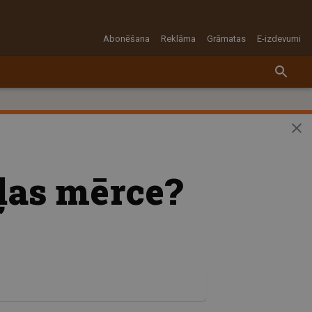
Abonēšana
Reklāma
Grāmatas
E-izdevumi
aļas mērce?