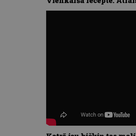
Vienkārša recepte. Ātrai
Katrā jau bišķiņ tas mal