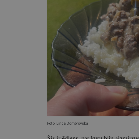
Foto: Linda Dombrovska
Šis ir ēdiens, par kuru biju aizmirsu