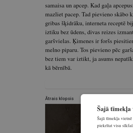
samaisa un apcep. Kad gaļa apcepusi
mazliet pacep. Tad pievieno skābo kr
gribas šķidrāku, interneta receptē bij
iztiku bez ūdens, divas reizes izman
garšvielas. Ķimenes ir foršs piesitie
melno piparu. Tos pievieno pēc garša
bez tiem var iztikt, ja asums nepatīk
kā bērnībā.
Ātrais klopsis
Šajā tīmekļa v
Šajā tīmekļa vietnē 
piekrītat visu sīkf