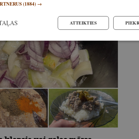
ARTNERUS
(1884) →
TAĻAS
ATTEIKTIES
PIEKR