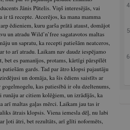
ducents Jānis Pūtelis. Viņš interesējās, vai
da ir tā recepte. Atcerējos, ka mana mamma
starp ēdieniem, kuru garša prātā ataust, domājot
avu un atradu Wild’n’free sagatavotos maltas
ju un sapratu, ka recepti patiešām neatceros,
tur to arī atradu. Laikam nav daudz iespējamo
t, bet es pamanījos, protams, kārtīgi pārspīlēt
a patiešām gards. Tad par ātro klopsi pajautāju
irdējusi un domāja, ka šis ēdiens saistīts ar
r gogelmogelu, kas patiesībā ir olu dzeltenums,
i runāju ar citiem kolēģiem, un izrādījās, ka
isa arī maltas gaļas mērci. Laikam jau tas ir
aliks ātrais klopsis. Viena iemesla dēļ, nu labi
ļoti ātri, bet rezultāts, arī glīti noformēts,
u…