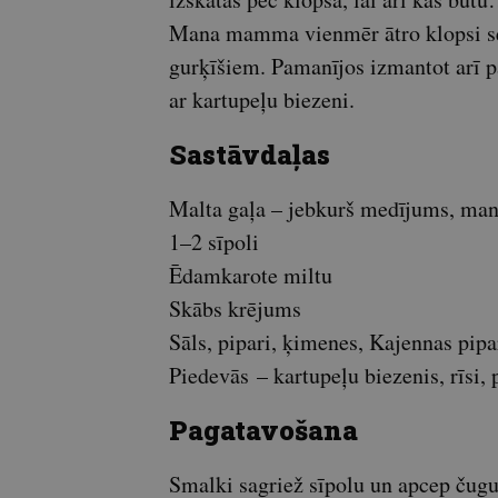
Mana mamma vienmēr ātro klopsi ser
gurķīšiem. Pamanījos izmantot arī pa
ar kartupeļu biezeni.
Sastāvdaļas
Malta gaļa – jebkurš medījums, man
1–2 sīpoli
Ēdamkarote miltu
Skābs krējums
Sāls, pipari, ķimenes, Kajennas pip
Piedevās – kartupeļu biezenis, rīsi, 
Pagatavošana
Smalki sagriež sīpolu un apcep čugun