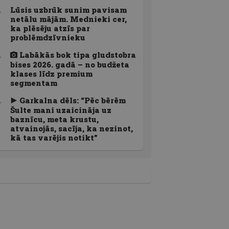
Lūsis uzbrūk sunim pavisam
netālu mājām. Mednieki cer,
ka plēsēju atzīs par
problēmdzīvnieku
Labākās bok tipa gludstobra
bises 2026. gadā – no budžeta
klases līdz premium
segmentam
Garkalna dēls: “Pēc bērēm
Šulte mani uzaicināja uz
baznīcu, meta krustu,
atvainojās, sacīja, ka nezinot,
kā tas varējis notikt”