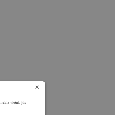
×
īmekļa vietni, jūs