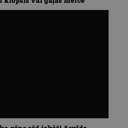
s klopsis vai gaļas mērce
iķa gēns sēd iekšā! Arvīds