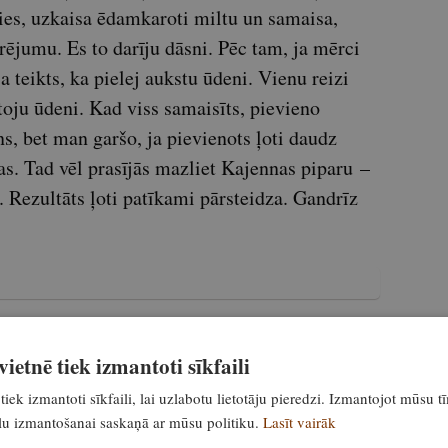
es, uzkaisa ēdamkaroti miltu un samaisa,
ējumu. Es to darīju dāsni. Pēc tam, ja mērci
a teikts, ka pielej aukstu ūdeni. Vienu reizi
toju ūdeni. Kad viss samaisīts, pievieno
ns, bet man garšo, ja pievienots ļoti daudz
s. Tad vēl prasījās mazliet Kajennas piparu –
. Rezultāts ļoti patīkami pārsteidza. Gandrīz
ietnē tiek izmantoti sīkfaili
tiek izmantoti sīkfaili, lai uzlabotu lietotāju pieredzi. Izmantojot mūsu t
ailu izmantošanai saskaņā ar mūsu politiku.
Lasīt vairāk