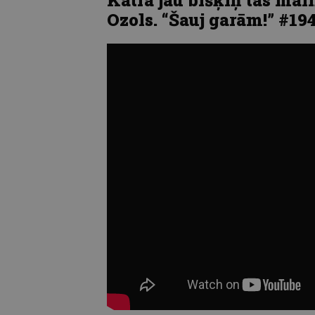
Ozols. “Šauj garām!” #19