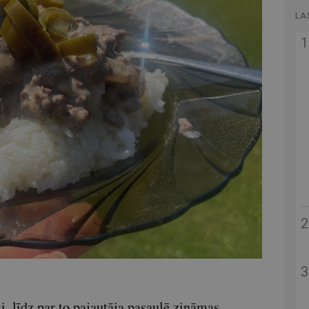
LA
si, līdz par to pajautāja pasaulē zināmas