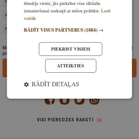
IEVAINOTS DZĪVNIEKS
JA REDZI IEVAINOTU DZĪVNIEKU
tīmekļa vietni, jūs piekrītat visu sīkfailu
izmantošanai saskaņā ar mūsu politiku.
Lasīt
KO DARĪT
MEDĪBAS
VALSTS MEŽA DIENESTS
vairāk
RĀDĪT VISUS PARTNERUS
(1884) →
VMD
Medībām.lv aicina portāla lietotājus, rakstot komentārus, ievērot
PIEKRIST VISIEM
pieklājību, nekurināt naidu un iztikt bez rupjībām.
ATTEIKTIES
Pievieno komentāru
RĀDĪT DETAĻAS
Iesaki šo rakstu
VISI PIEREDZES RAKSTI