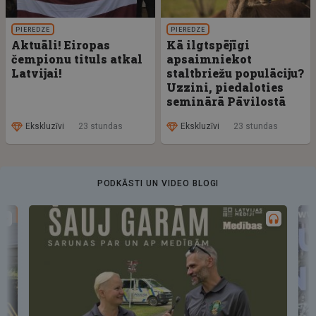
PIEREDZE
PIEREDZE
Aktuāli! Eiropas
Kā ilgtspējīgi
čempionu tituls atkal
apsaimniekot
Latvijai!
staltbriežu populāciju?
Uzzini, piedaloties
seminārā Pāvilostā
Ekskluzīvi
23 stundas
Ekskluzīvi
23 stundas
PODKĀSTI UN VIDEO BLOGI