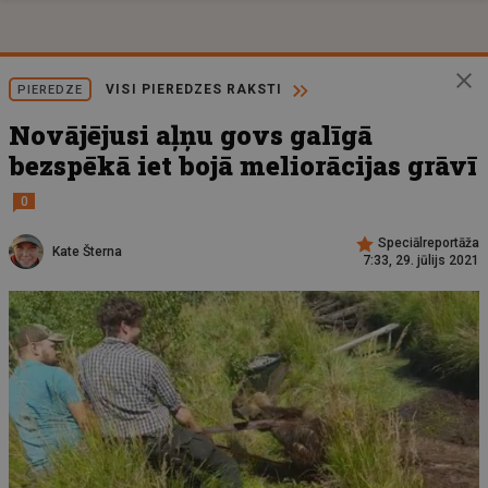
VISI PIEREDZES RAKSTI
PIEREDZE
Novājējusi aļņu govs galīgā
bezspēkā iet bojā meliorācijas grāvī
0
Speciālreportāža
Kate Šterna
7:33, 29. jūlijs 2021