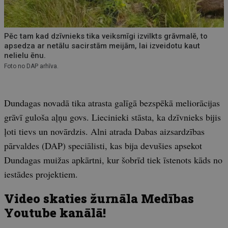
Pēc tam kad dzīvnieks tika veiksmīgi izvilkts grāvmalē, to
apsedza ar netālu sacirstām meijām, lai izveidotu kaut
nelielu ēnu.
Foto no DAP arhīva.
Dundagas novadā tika atrasta galīgā bezspēkā meliorācijas
grāvī guloša aļņu govs. Liecinieki stāsta, ka dzīvnieks bijis
ļoti tievs un novārdzis. Alni atrada Dabas aizsardzības
pārvaldes (DAP) speciālisti, kas bija devušies apsekot
Dundagas muižas apkārtni, kur šobrīd tiek īstenots kāds no
iestādes projektiem.
Video skaties žurnāla Medības
Youtube kanālā!