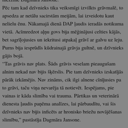
Pēc tam kad dzīvnieks tika veiksmīgi izvilkts grāvmalē, to
apsedza ar netālu sacirstām meijām, lai izveidotu kaut
nelielu ēnu. Nākamajā dienā DAP ļaudis ieradās notikuma
vietā. Acīmredzot aļņu govs bija mēģinājusi celties kājās,
bet sagrīļojusies un iekritusi atpakaļ grāvī ar galvu uz leju.
Purns bija iesprūdīs kūdrainajā grāvja gultnē, un dzīvnieks
gājis bojā.
“Tas grāvis nav plats. Šāds grāvis veselam pieaugušam
alnim nekad nav bijis šķērslis. Pie tam dzīvnieks izskatījās
pārāk izkāmējis. Nav zināms, cik ilgi alnene cīnījusies pa
to grāvi, taču viņa nevarēja tā notievēt. Iespējams, pie
vainas ir kāda slimība vai trauma. Pārtikas un veterinārā
dienesta ļaudis paņēma analīzes, lai pārbaudītu, vai šis
dzīvnieks nav bijis inficēts ar hronisko briežu novājēšanas
slimību,” pastāstīja Dagmāra Jansone.