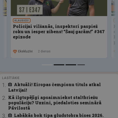
KLAUSIES!
U
Policijai vilšanās, inspektori paspiež
F
roku un iesper zibens! “Šauj garām!” #347
d
epizode
K
p
Ekskluzīvi
2 dienas
LASĪTĀKIE
Aktuāli! Eiropas čempionu tituls atkal
Latvijai!
Kā ilgtspējīgi apsaimniekot staltbriežu
populāciju? Uzzini, piedaloties seminārā
Pāvilostā
Labākās bok tipa gludstobra bises 2026.