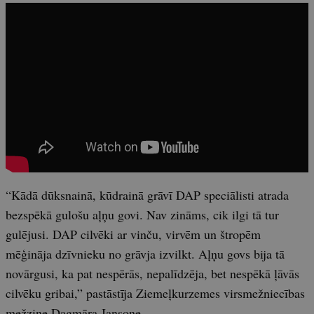
“Kādā dūksnainā, kūdrainā grāvī DAP speciālisti atrada
bezspēkā gulošu aļņu govi. Nav zināms, cik ilgi tā tur
gulējusi. DAP cilvēki ar vinču, virvēm un štropēm
mēģināja dzīvnieku no grāvja izvilkt. Aļņu govs bija tā
novārgusi, ka pat nespērās, nepalīdzēja, bet nespēkā ļāvās
cilvēku gribai,” pastāstīja Ziemeļkurzemes virsmežniecības
mežzine Dagmāra Jansone.