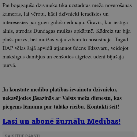
Pie bojāgājušā dzīvnieka tika uzstādītas meža novērošanas
kameras, lai vērotu, kādi dzīvnieki ieradīsies un
interesēsies par grāvī gulošo ēdmaņu. Grāvis, kur iestiga
alnis, atrodas Dundagas muižas apkārtnē. Kādreiz tur bija
plašs purvs, bet muižas vajadzībām to nosusināja. Tagad
DAP vēlas šajā apvidū atjaunot ūdens līdzsvaru, veidojot
mākslīgus dambjus un cenšoties atgriezt ūdeni bijušajā
purvā.
Ja konstatē medību platībās ievainotu dzīvnieku,
nekavējoties jāsazinās ar Valsts meža dienestu, kas
pieņems lēmumu par tālāko rīcību.
Kontakti šeit!
Lasi un abonē žurnālu Medības!
SAISTĪTIE RAKSTI