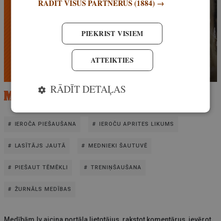
RĀDĪT VISUS PARTNERUS
(1884) →
PIEKRIST VISIEM
ATTEIKTIES
RĀDĪT DETAĻAS
IEROČA PIEŠAUŠANA
IEROČU APRITES LIKUMS
LASĪTĀJS JAUTĀ
MEDNIEKI ŠAUTUVĒ
PIEŠAUT TĒMĒKLI
TRENIŅŠAUŠANA
ŽURNĀLS MEDĪBAS
Medībām.lv aicina portāla lietotājus, rakstot komentārus, ievērot