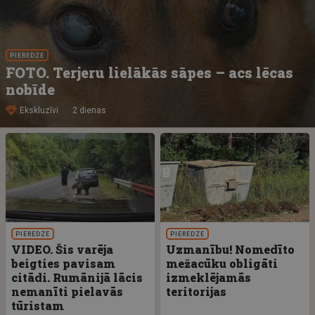
PIEREDZE
FOTO. Terjeru lielākās sāpes – acs lēcas
nobīde
Ekskluzīvi
2 dienas
PIEREDZE
PIEREDZE
VIDEO. Šis varēja
Uzmanību! Nomedīto
beigties pavisam
mežacūku obligāti
citādi. Rumānijā lācis
izmeklējamās
nemanīti pielavās
teritorijas
tūristam