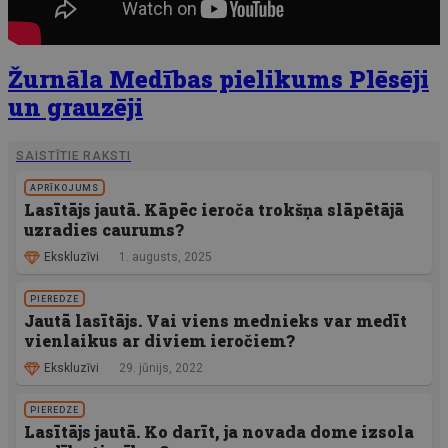
Žurnāla Medības pielikums Plēsēji
un grauzēji
SAISTĪTIE RAKSTI
APRĪKOJUMS
Lasītājs jautā. Kāpēc ieroča trokšņa slāpētājā
uzradies caurums?
Ekskluzīvi
1. augusts, 2025
PIEREDZE
Jautā lasītājs. Vai viens mednieks var medīt
vienlaikus ar diviem ieročiem?
Ekskluzīvi
29. jūnijs, 2022
PIEREDZE
Lasītājs jautā. Ko darīt, ja novada dome izsola