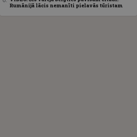
Rumānijā lācis nemanīti pielavās tūristam