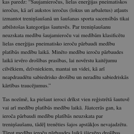
kas paredz: “Šaujamieročus, lielas enerģijas pneimatiskos
ieročus, kā arī aukstos ieročus (lokus un arbaletus) atļauts
izmantot treniņšaušanā un šaušanas sporta sacensībās tikai
atbilstošas kategorijas šautuvēs. Par treniņšaušanu
neuzskata medību šaujamieroču vai medībām klasificētu
lielas enerģijas pneimatisko ieroču pārbaudi medību
platībās medību laikā. Minēto medību ieroču pārbaudes
laikā ievēro drošības prasības, lai novērstu kaitējumu
cilvēkiem, dzīvniekiem, mantai un videi, kā arī
neapdraudētu sabiedrisko drošību un neradītu sabiedriskās
kārtības traucējumus.”
Tas nozīmē, ka piešaut ieroci drīkst vien reģistrētā šautuvē
vai arī medību platībās medību laikā. Jāatcerās gan, ka
ieroča pārbaudi medību platībās neuzskata par
treniņšaušanu, tādēļ trenēties šajos apstākļos nevajadzētu.
Tāpat medību ieroču pārbaudes laikā jāievēro drošības