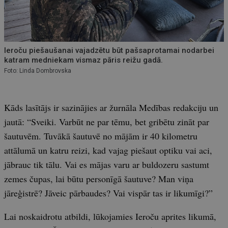
Ieroču piešaušanai vajadzētu būt pašsaprotamai nodarbei
katram medniekam vismaz pāris reižu gadā.
Foto: Linda Dombrovska
Kāds lasītājs ir sazinājies ar žurnāla Medības redakciju un
jautā: “Sveiki. Varbūt ne par tēmu, bet gribētu zināt par
šautuvēm. Tuvākā šautuvē no mājām ir 40 kilometru
attālumā un katru reizi, kad vajag piešaut optiku vai aci,
jābrauc tik tālu. Vai es mājas varu ar buldozeru sastumt
zemes čupas, lai būtu personīgā šautuve? Man viņa
jāreģistrē? Jāveic pārbaudes? Vai vispār tas ir likumīgi?”
Lai noskaidrotu atbildi, lūkojamies Ieroču aprites likumā,