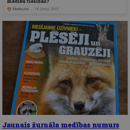
medību tiesības?
Ekskluzīvi
18. jūnijs, 2022
Jaunais žurnāla medības numurs