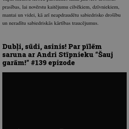
prasības, lai novērstu kaitējumu cilvēkiem, dzīvniekiem,
mantai un videi, kā arī neapdraudētu sabiedrisko drošību
un neradītu sabiedriskās kārtības traucējumus.
Dubļi, sūdi, asinis! Par pīlēm
saruna ar Andri Stīpnieku “Šauj
garām!” #139 epizode