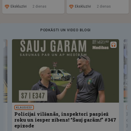
Ekskluzīvi
2 dienas
Ekskluzīvi
2 dienas
PODKĀSTI UN VIDEO BLOGI
KLAUSIES!
U
Policijai vilšanās, inspektori paspiež
F
roku un iesper zibens! “Šauj garām!” #347
d
epizode
K