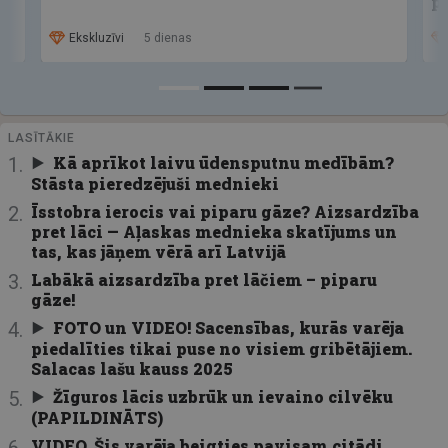
p
Ekskluzīvi
5 dienas
LASĪTĀKIE
Kā aprīkot laivu ūdensputnu medībām?
Stāsta pieredzējuši mednieki
Īsstobra ierocis vai piparu gāze? Aizsardzība
pret lāci — Aļaskas mednieka skatījums un
tas, kas jāņem vērā arī Latvijā
Labākā aizsardzība pret lāčiem – piparu
gāze!
FOTO un VIDEO! Sacensības, kurās varēja
piedalīties tikai puse no visiem gribētājiem.
Salacas lašu kauss 2025
Žīguros lācis uzbrūk un ievaino cilvēku
(PAPILDINĀTS)
VIDEO. Šis varēja beigties pavisam citādi.