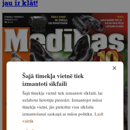
jau ir klāt!
×
Šajā tīmekļa vietnē tiek
izmantoti sīkfaili
Šajā tīmekļa vietnē tiek izmantoti sīkfaili, lai
uzlabotu lietotāju pieredzi. Izmantojot mūsu
tīmekļa vietni, jūs piekrītat visu sīkfailu
izmantošanai saskaņā ar mūsu politiku.
Lasīt
vairāk