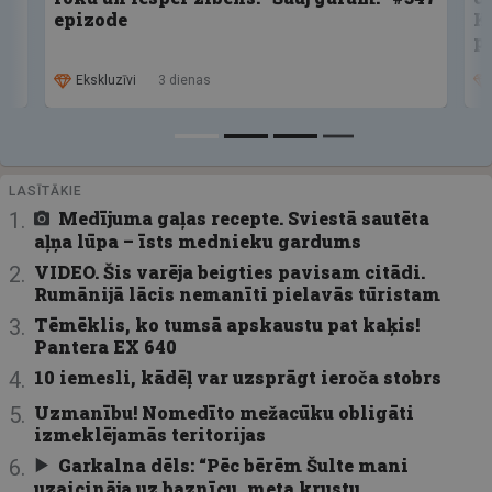
epizode
K
p
Ekskluzīvi
3 dienas
LASĪTĀKIE
Medījuma gaļas recepte. Sviestā sautēta
aļņa lūpa – īsts mednieku gardums
VIDEO. Šis varēja beigties pavisam citādi.
Rumānijā lācis nemanīti pielavās tūristam
Tēmēklis, ko tumsā apskaustu pat kaķis!
Pantera EX 640
10 iemesli, kādēļ var uzsprāgt ieroča stobrs
Uzmanību! Nomedīto mežacūku obligāti
izmeklējamās teritorijas
Garkalna dēls: “Pēc bērēm Šulte mani
uzaicināja uz baznīcu, meta krustu,