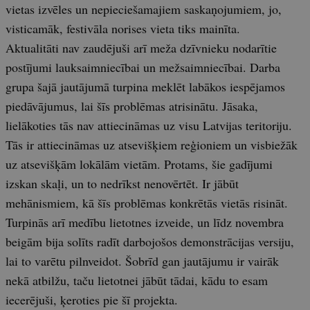
vietas izvēles un nepieciešamajiem saskaņojumiem, jo,
visticamāk, festivāla norises vieta tiks mainīta.
Aktualitāti nav zaudējuši arī meža dzīvnieku nodarītie
postījumi lauksaimniecībai un mežsaimniecībai. Darba
grupa šajā jautājumā turpina meklēt labākos iespējamos
piedāvājumus, lai šīs problēmas atrisinātu. Jāsaka,
lielākoties tās nav attiecināmas uz visu Latvijas teritoriju.
Tās ir attiecināmas uz atsevišķiem reģioniem un visbiežāk
uz atsevišķām lokālām vietām. Protams, šie gadījumi
izskan skaļi, un to nedrīkst nenovērtēt. Ir jābūt
mehānismiem, kā šīs problēmas konkrētās vietās risināt.
Turpinās arī medību lietotnes izveide, un līdz novembra
beigām bija solīts radīt darbojošos demonstrācijas versiju,
lai to varētu pilnveidot. Šobrīd gan jautājumu ir vairāk
nekā atbilžu, taču lietotnei jābūt tādai, kādu to esam
iecerējuši, ķeroties pie šī projekta.