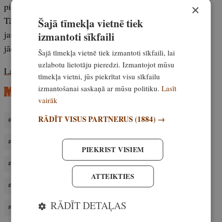
pierādījumiem.
×
Tāpat novēlu visiem gaišus Ziemassvētkus un laimīgu
Šajā tīmekļa vietnē tiek
jauno gadu, ar cerību, ka jaunajā gadā mums vairs nebūs
izmantoti sīkfaili
jācīnās ar tām problēmām, kuras šogad nedeva mieru!”
Šajā tīmekļa vietnē tiek izmantoti sīkfaili, lai
uzlabotu lietotāju pieredzi. Izmantojot mūsu
Lasi un abonē žurnālu Medības šeit!
tīmekļa vietni, jūs piekrītat visu sīkfailu
izmantošanai saskaņā ar mūsu politiku.
Lasīt
vairāk
RĀDĪT VISUS PARTNERUS
(1884) →
COVID DROŠĪBA MEDĪBAS
HARALDS BARVIKS
IEROČA GLABĀŠANA PĒC MEDĪBĀM
PIEKRIST VISIEM
LATVIJAS MEDNIEKU ASOCIĀCIJA
LŪŠU MEDĪBAS
ATTEIKTIES
MEDNIEKIEM
MEŽA DZĪVNIEKU POSTĪJUMI
RĀDĪT DETAĻAS
MINISTRU KABINETA NOTEIKUMI
ŽURNĀLS MEDĪBAS