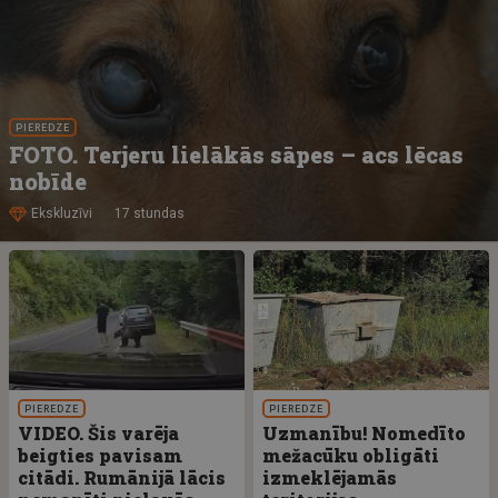
PIEREDZE
FOTO. Terjeru lielākās sāpes – acs lēcas
nobīde
Ekskluzīvi
17 stundas
PIEREDZE
PIEREDZE
VIDEO. Šis varēja
Uzmanību! Nomedīto
beigties pavisam
mežacūku obligāti
citādi. Rumānijā lācis
izmeklējamās