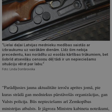
“Lielai daļai Latvijas mednieku medības saistās ar
izbraukumu uz vairākām dienām. Līdz šim nebija
precedentu, kas norādītu uz esošās kārtības trūkumiem, bet
šobrīd atsevišķu censoņu dēļ tādi ir un nepieciešams
situāciju vērst par labu.”
Foto: Linda Dombrovska
“Parādījusies jauna aktualitāte ieroču aprites jomā, pie
kuras strādā gan medniekus pārstāvošās organizācijas, gan
Valsts policija. Būs nepieciešams arī Zemkopības
ministrijas atbalsts. Ir jāgroza Ministru kabineta noteikumi,