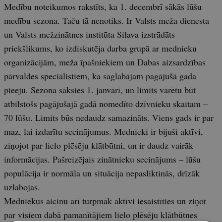
Medību noteikumos rakstīts, ka 1. decembrī sākās lūšu
medību sezona. Taču tā nenotiks. Ir Valsts meža dienesta
un Valsts mežzinātnes institūta Silava izstrādāts
priekšlikums, ko izdiskutēja darba grupā ar mednieku
organizācijām, meža īpašniekiem un Dabas aizsardzības
pārvaldes speciālistiem, ka saglabājam pagājušā gada
pieeju. Sezona sāksies 1. janvārī, un limits varētu būt
atbilstošs pagājušajā gadā nomedīto dzīvnieku skaitam –
70 lūšu. Limits būs nedaudz samazināts. Viens gads ir par
maz, lai izdarītu secinājumus. Mednieki ir bijuši aktīvi,
ziņojot par lielo plēsēju klātbūtni, un ir daudz vairāk
informācijas. Pašreizējais zinātnieku secinājums – lūšu
populācija ir normāla un situācija nepasliktinās, drīzāk
uzlabojas.
Medniekus aicinu arī turpmāk aktīvi iesaistīties un ziņot
par visiem dabā pamanītājiem lielo plēsēju klātbūtnes