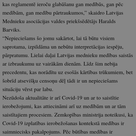
kas reglamentē ieroču glabāšanu gan medībās, gan pēc
medībām, gan medību pārtraukumos,” skaidro Latvijas
Mednieku asociācijas valdes priekšsēdētājs Haralds
Barviks.
“Nepieciešams šo jomu sakārtot, lai tā būtu visiem
saprotama, izpildāma un nebūtu interpretācijas iespēju,
pārpratumu. Lielai daļai Latvijas mednieku medības saistās
ar izbraukumu uz vairākām dienām. Līdz šim nebija
precedentu, kas norādītu uz esošās kārtības trūkumiem, bet
šobrīd atsevišķu censoņu dēļ tādi ir un nepieciešams
situāciju vērst par labu.
Nezūdoša aktualitāte ir arī Covid-19 un ar to saistītie
ierobežojumi, kas attiecināmi arī uz medībām un ar tām
saistītajiem procesiem. Zemkopības ministrija noteikusi, ka
Covid-19 izplatības ierobežošanas kontekstā medības ir
saimniecisks pakalpojums. Pēc būtības medības ir