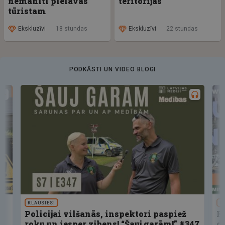
nemanīti pielavās
teritorijas
tūristam
Ekskluzīvi
18 stundas
Ekskluzīvi
22 stundas
PODKĀSTI UN VIDEO BLOGI
KLAUSIES!
U
Policijai vilšanās, inspektori paspiež
F
roku un iesper zibens! “Šauj garām!” #347
d