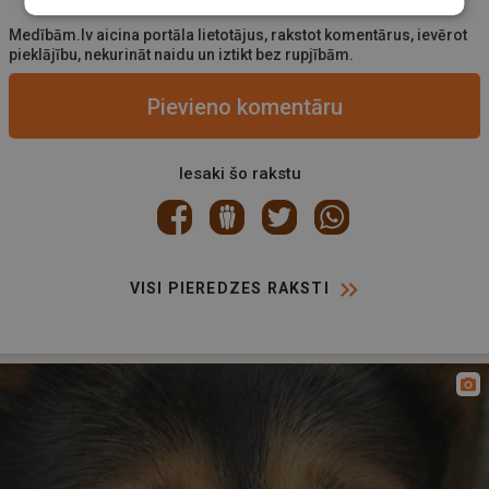
Medībām.lv aicina portāla lietotājus, rakstot komentārus, ievērot
pieklājību, nekurināt naidu un iztikt bez rupjībām.
Pievieno komentāru
Iesaki šo rakstu
VISI PIEREDZES RAKSTI