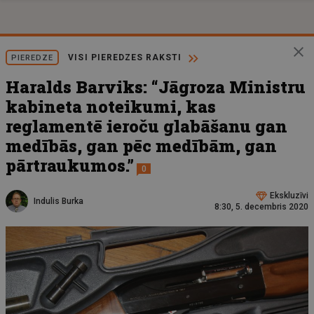
VISI PIEREDZES RAKSTI
PIEREDZE
Haralds Barviks: “Jāgroza Ministru
kabineta noteikumi, kas
reglamentē ieroču glabāšanu gan
medībās, gan pēc medībām, gan
pārtraukumos.”
0
Ekskluzīvi
Indulis Burka
8:30, 5. decembris 2020