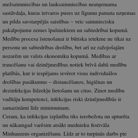
mežsaimniecības un lauksaimniecības neatņemama
sastāvdaļa, kuras ietvaros puses uz līgumu pamata uzņemas
un pilda savstarpējās saistības – veic saimniecisku
pakalpojumu zemes īpašniekiem un sabiedrībai kopumā.
Medību procesa īstenošanai ir būtiska ietekme ne tikai uz
personu un sabiedrības drošību, bet arī uz ražojošajām
nozarēm un valsts ekonomiku kopumā. Medības ar
traucēšanu vai dzinējmedības notiek brīvā dabā medību
platībās, kur ir iespējams ievērot visus individuālos
drošības pasākumus – distancēšanos, higiēnas un
dezinfekcijas līdzekļu lietošanu un citus. Zinot medību
vadītāju kompetenci, infekcijas riski dzinējmedībās ir
samazināmi līdz minimumam.
Ceram, ka infekcijas izplatība tiks ierobežota un apturēta
un nākamgad varēsim atsākt mednieku festivāla
Minhauzens organizēšanu. Līdz ar to turpinās darbs pie