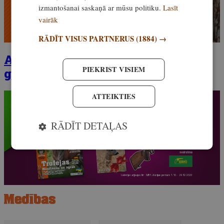
izmantošanai saskaņā ar mūsu politiku.
Lasīt
vairāk
RĀDĪT VISUS PARTNERUS
(1884) →
Abonē žurnālu Medības 2023.
PIEKRIST VISIEM
gadam
ATTEIKTIES
RĀDĪT DETAĻAS