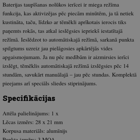
Baterijas taupīšanas nolūkos ierīcei ir miega režīma
funkcija, kas aktivizējas pēc piecām minūtēm, ja tā netiek
kustināta, taču, līdzko ar tēmēkli aprīkotais ierocis tiks
paņemts rokās, tas atkal ieslēgsies iepriekš iestatītajā
režīmā. Ieslēdzot to automātiskajā režīmā, sarkanā punkta
spilgtums uzreiz jau pielāgosies apkārtējās vides
apgaismojumam. Ja nu pēc medībām ir aizmirsies ierīci
izslēgt, tēmēklis automātiskajā režīmā izslēgsies pēc 14
stundām, savukārt manuālajā – jau pēc stundas. Komplektā
pieejams arī speciāls sliedes stiprinājums.
Specifikācijas
Attēla palielinājums: 1 x
Lēcas izmērs: 28 x 21 mm
Korpusa materiāls: alumīnijs
Punkta izmērs: 3 MOA