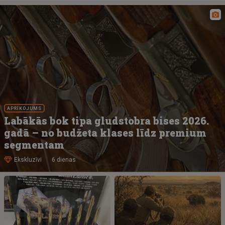
APRĪKOJUMS
Labākās bok tipa gludstobra bises 2026.
gadā – no budžeta klases līdz premium
segmentam
Ekskluzīvi
6 dienas