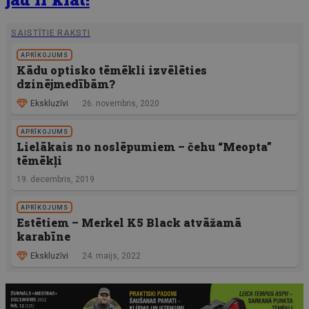
SAISTĪTIE RAKSTI
APRĪKOJUMS
Kādu optisko tēmēkli izvēlēties
dzinējmedībām?
Ekskluzīvi
26. novembris, 2020
APRĪKOJUMS
Lielākais no noslēpumiem – čehu “Meopta”
tēmēkļi
19. decembris, 2019
APRĪKOJUMS
Estētiem – Merkel K5 Black atvāžamā
karabīne
Ekskluzīvi
24. maijs, 2022