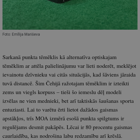
Foto: Emīlija Mariševa
Sarkanā punkta tēmēklis kā alternatīva optiskajam
tēmēklim ar attēla palielinājumu var lieti noderēt, meklējot
ievainotu dzīvnieku vai citās situācijās, kad šāviens jāraida
tuvā distancē. Šim Čehijā ražotajam tēmēklim ir izteikti
zems un viegls korpuss – tieši šo iemeslu dēļ modeli
izvēlas ne vien mednieki, bet arī taktiskās šaušanas sporta
entuziasti. Lai to varētu ērti lietot dažādos gaismas
apstākļos, trīs MOA izmērā esošā punkta spilgtums ir
regulējams desmit pakāpēs. Lēcai ir 80 procentu gaismas
caurlaidība, kas nodrošina labu redzamību arī krēslā.