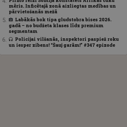
Pirmo reizi Somijā konstatēts Āfrikas cūku
mēris. Inficētajā zonā aizliegtas medības un
pārvietošanās mežā
Labākās bok tipa gludstobra bises 2026.
gadā – no budžeta klases līdz premium
segmentam
Policijai vilšanās, inspektori paspiež roku
un iesper zibens! “Šauj garām!” #347 epizode