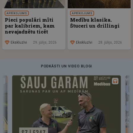
APRĪKOJUMS
APRĪKOJUMS
Pieci populāri mīti
Medību klasika.
par kalibriem, kam
Štuceri un drillingi
nevajadzētu ticēt
Ekskluzīvi
29. jūlijs, 2026
Ekskluzīvi
28. jūlijs, 2026
PODKĀSTI UN VIDEO BLOGI