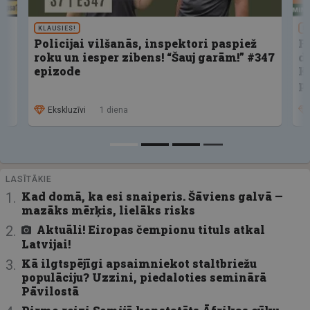
KLAUSIES!
U
Policijai vilšanās, inspektori paspiež
F
roku un iesper zibens! “Šauj garām!” #347
d
epizode
K
p
Ekskluzīvi
1 diena
LASĪTĀKIE
Kad domā, ka esi snaiperis. Šāviens galvā —
mazāks mērķis, lielāks risks
Aktuāli! Eiropas čempionu tituls atkal
Latvijai!
Kā ilgtspējīgi apsaimniekot staltbriežu
populāciju? Uzzini, piedaloties seminārā
Pāvilostā