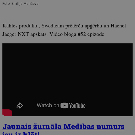
Foto: Emīlija Mariševa
Kahles produktu, Swedteam prētērču apģērbu un Haenel
Jaeger NXT apskats. Video bloga #52 epizode
Jaunais žurnāla Medības numurs
jau ir klāt!