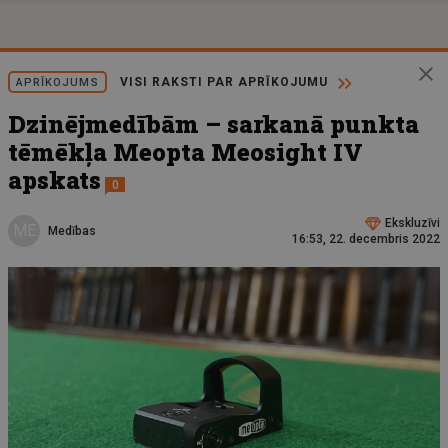
VISI RAKSTI PAR APRĪKOJUMU
APRĪKOJUMS
Dzinējmedībām – sarkanā punkta
tēmēkļa Meopta Meosight IV
apskats
0
Ekskluzīvi
ME
Medības
16:53, 22. decembris 2022