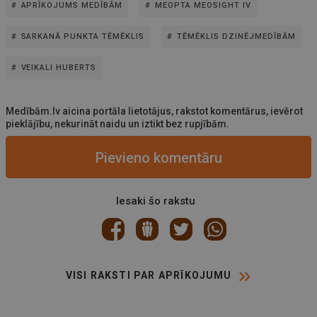
APRĪKOJUMS MEDĪBĀM
MEOPTA MEOSIGHT IV
SARKANĀ PUNKTA TĒMĒKLIS
TĒMĒKLIS DZINĒJMEDĪBĀM
VEIKALI HUBERTS
Medībām.lv aicina portāla lietotājus, rakstot komentārus, ievērot
pieklājību, nekurināt naidu un iztikt bez rupjībām.
Pievieno komentāru
Iesaki šo rakstu
VISI RAKSTI PAR APRĪKOJUMU