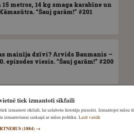
15 metros, 14 kg smaga karabīne un
Kāmasūtra. “Šauj garām!” #201
s mainīja dzīvi? Arvids Baumanis –
0. epizodes viesis. “Šauj garām!” #200
ietnē tiek izmantoti sīkfaili
s labāks – 7×64, .308 Win vai 30-06
tiek izmantoti sīkfaili, lai uzlabotu lietotāju pieredzi. Izmantojot mūsu t
uj garām!” #199 epizode
ailu izmantošanai saskaņā ar mūsu politiku.
Lasīt vairāk
ARTNERUS
(1884) →