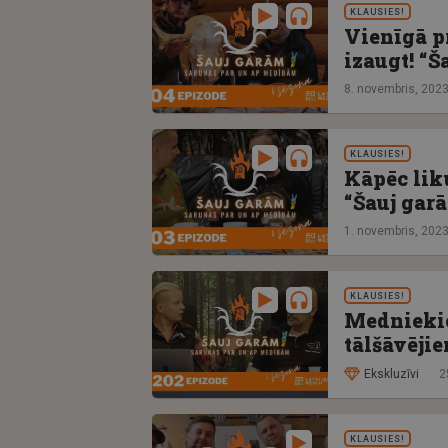
KLAUSIES!
Vienīgā p
izaugt! “Š
8. novembris, 202
KLAUSIES!
Kāpēc lik
“Šauj gar
1. novembris, 202
KLAUSIES!
Medniekie
tālšāvējie
Ekskluzīvi
2
KLAUSIES!