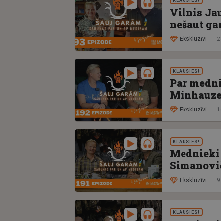
KLAUSIES!
Vilnis Ja
nešaut ga
Ekskluzīvi
2
KLAUSIES!
Par medni
Minhauzen
Ekskluzīvi
1
KLAUSIES!
Mednieki 
Simanovič
Ekskluzīvi
9
KLAUSIES!