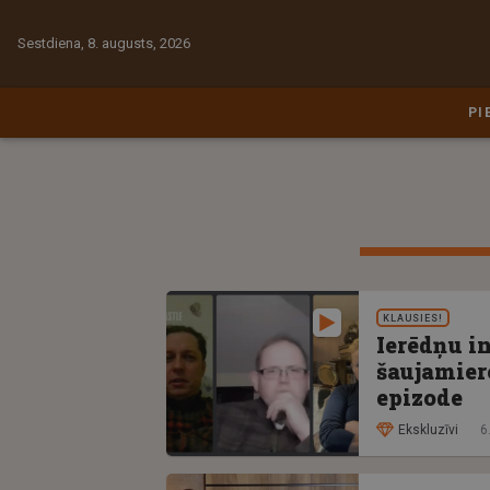
Sestdiena, 8. augusts, 2026
PI
KLAUSIES!
Ierēdņu in
šaujamier
epizode
Ekskluzīvi
6