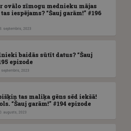
ar ovālo zīmogu mednieku mājas
 tas iespējams? “Šauj garām!” #196
3. septembris, 2023
nieki baidās sūtīt datus? “Šauj
195 epizode
. septembris, 2023
bišķiņ tas maliķa gēns sēd iekšā!
ls. “Šauj garām!” #194 epizode
0. augusts, 2023