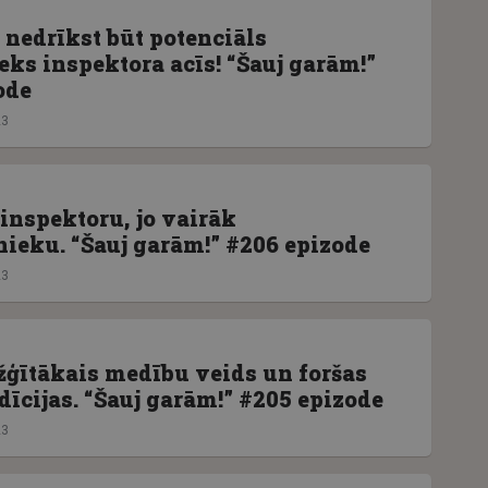
nedrīkst būt potenciāls
eks inspektora acīs! “Šauj garām!”
ode
23
inspektoru, jo vairāk
eku. “Šauj garām!” #206 epizode
23
ežģītākais medību veids un foršas
dīcijas. “Šauj garām!” #205 epizode
23