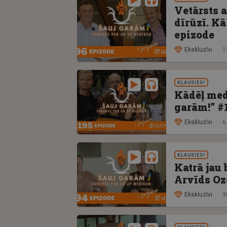
Vetārsts 
dīrūzī. Kā
epizode
Ekskluzīvi
1
KLAUSIES!
Kādēļ med
garām!” #
Ekskluzīvi
6
KLAUSIES!
Katrā jau 
Arvīds Ozo
Ekskluzīvi
3