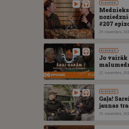
KLAUSIES!
Mednieks 
noziedzni
#207 epiz
29. novembris, 20
KLAUSIES!
Jo vairāk 
malumedni
22. novembris, 20
KLAUSIES!
Gaļa! Sar
jaunas tra
15. novembris, 20