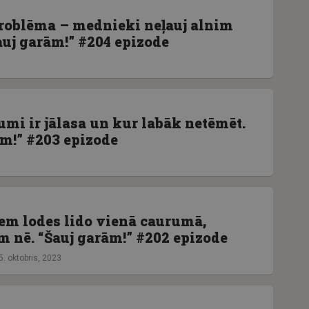
roblēma – mednieki neļauj alnim
auj garām!” #204 epizode
3
umi ir jālasa un kur labāk netēmēt.
ām!” #203 epizode
3
m lodes lido vienā caurumā,
m nē. “Šauj garām!” #202 epizode
5. oktobris, 2023