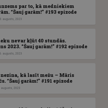
unzems par to, kā medniekiem
rām. “Šauj garām!” #193 epizode
3. augusts, 2023
eku nevar kļūt 40 stundās.
s 2023. “Šauj garām!” #192 epizode
6. augusts, 2023
nezina, kā lasīt mežu – Māris
s. “Šauj garām!” #191 epizode
. augusts, 2023