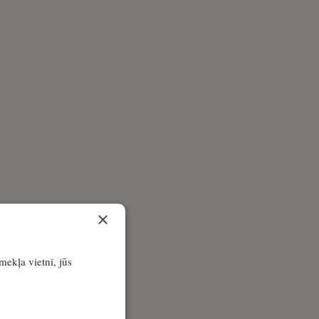
×
īmekļa vietni, jūs