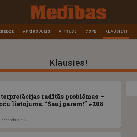
EREDZE
APRĪKOJUMS
VIRTUVE
COPE
KLAUSIES!
Klausies!
terpretācijas radītās problēmas –
oču lietojums. “Šauj garām!” #208
. decembris, 2023