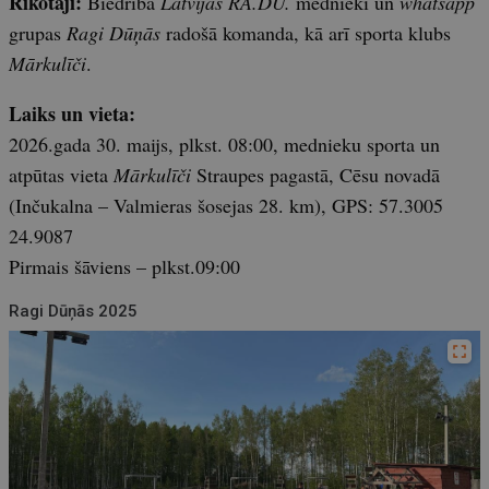
Rīkotāji:
Biedrība
Latvijas RA.DŪ.
mednieki un
whatsapp
grupas
Ragi Dūņās
radošā komanda, kā arī sporta klubs
Mārkulīči
.
Laiks un vieta:
2026.gada 30. maijs, plkst. 08:00, mednieku sporta un
atpūtas vieta
Mārkulīči
Straupes pagastā, Cēsu novadā
(Inčukalna – Valmieras šosejas 28. km), GPS: 57.3005
24.9087
Pirmais šāviens – plkst.09:00
Ragi Dūņās 2025