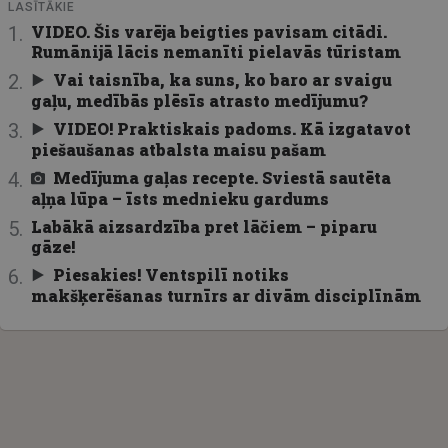
LASĪTĀKIE
VIDEO. Šis varēja beigties pavisam citādi.
Rumānijā lācis nemanīti pielavās tūristam
Vai taisnība, ka suns, ko baro ar svaigu
gaļu, medībās plēsīs atrasto medījumu?
VIDEO! Praktiskais padoms. Kā izgatavot
piešaušanas atbalsta maisu pašam
Medījuma gaļas recepte. Sviestā sautēta
aļņa lūpa – īsts mednieku gardums
Labākā aizsardzība pret lāčiem – piparu
gāze!
Piesakies! Ventspilī notiks
makšķerēšanas turnīrs ar divām disciplīnām