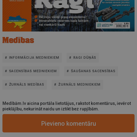
INFORMĀCIJA MEDNIEKIEM
RAGI DŪŅĀS
SACENSĪBAS MEDNIEKIEM
ŠAUŠANAS SACENSĪBAS
ŽURNĀLS MEDĪBAS
ŽURNĀLS MEDNIEKIEM
Medībām.lv aicina portāla lietotājus, rakstot komentārus, ievērot
pieklājību, nekurināt naidu un iztikt bez rupjībām.
Pievieno komentāru