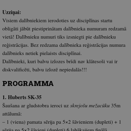
Uzziņai:
Visiem dalībniekiem ierodoties uz disciplīnas startu
obligāti jābūt piestiprinātam dalībnieka numuram redzamā
vietā! Dalībnieku numuri tiks izsniegti pie dalībnieku
reģistrācijas. Bez redzama dalībnieka reģistrācijas numura
dalībnieks netiek pielaists disciplīnai.
Dalībnieki, kuri balvu izlozes brīdi nav klātesoši vai ir
diskvalificēti, balvu izlozē nepiedalās!!!
PROGRAMMA
1. Huberts SK-35
Šaušana ar gludstobra ieroci uz
skrejošu mežacūku
35m
attālumā:
– 1 (viena) pamata sērija pa 5×2 šāvieniem (dupleti) + 1
sērija pa 5×2 šāvieni (dupleti) 6 labākajiem finālā.