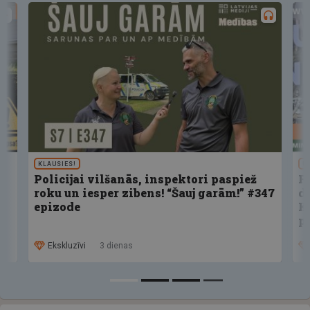
KLAUSIES!
U
Policijai vilšanās, inspektori paspiež
F
roku un iesper zibens! “Šauj garām!” #347
d
epizode
K
p
Ekskluzīvi
3 dienas