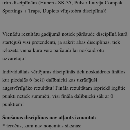
trim disciplīnām (Huberts SK-35, Pulsar Latvija Compak
Sportings + Traps, Duplets vītņstobra disciplīna)!
Vienādu rezultātu gadījumā notiek pāršaude disciplīnā kurā
startējuši visi pretendenti, ja sakrīt abas disciplīnas, tiek
izlozēta viena kurā veic pāršaudi lai noskaidrotu
uzvarētāju!
Individuālais vērtējums disciplīnās tiek noskaidrots finālos
kur piedalās 6 (seši) dalībnieki kas uzrādījuši
augstvērtīgāko rezultātu! Fināla rezultātam iepriekš iegūtie
punkti netiek summēti, visi fināla dalībnieki sāk ar 0
punktiem!
Šaušanas disciplīnās nav atļauts izmantot:
* ieročus, kam nav noņemtas siksnas;