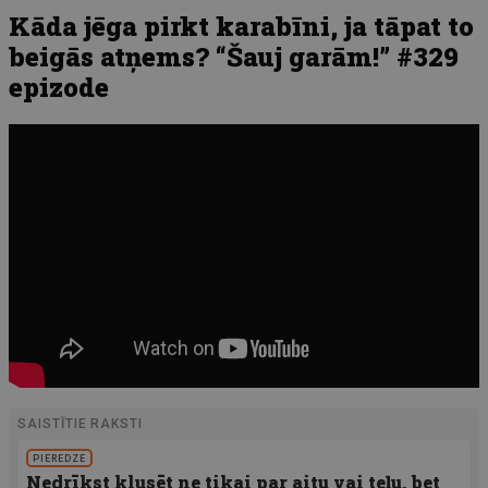
Kāda jēga pirkt karabīni, ja tāpat to
beigās atņems? “Šauj garām!” #329
epizode
SAISTĪTIE RAKSTI
PIEREDZE
Nedrīkst klusēt ne tikai par aitu vai teļu, bet