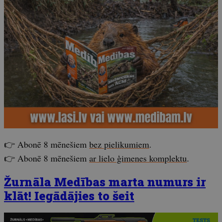
👉 Abonē 8 mēnešiem
bez pielikumiem
.
👉 Abonē 8 mēnešiem
ar lielo ģimenes komplektu
.
Žurnāla Medības marta numurs ir
klāt! Iegādājies to šeit