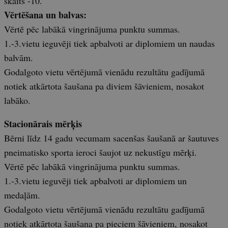
skaits -10.
Vērtēšana un balvas:
Vērtē pēc labākā vingrinājuma punktu summas.
1.-3.vietu ieguvēji tiek apbalvoti ar diplomiem un naudas
balvām.
Godalgoto vietu vērtējumā vienādu rezultātu gadījumā
notiek atkārtota šaušana pa diviem šāvieniem, nosakot
labāko.
Stacionārais mērķis
Bērni līdz 14 gadu vecumam sacenšas šaušanā ar šautuves
pneimatisko sporta ieroci šaujot uz nekustīgu mērķi.
Vērtē pēc labākā vingrinājuma punktu summas.
1.-3.vietu ieguvēji tiek apbalvoti ar diplomiem un
medaļām.
Godalgoto vietu vērtējumā vienādu rezultātu gadījumā
notiek atkārtota šaušana pa pieciem šāvieniem, nosakot