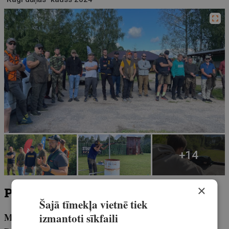
×
Papildu sacensības
Šajā tīmekļa vietnē tiek
MĀRKULĪČU SUPERMEDNIEKS
izmantoti sīkfaili