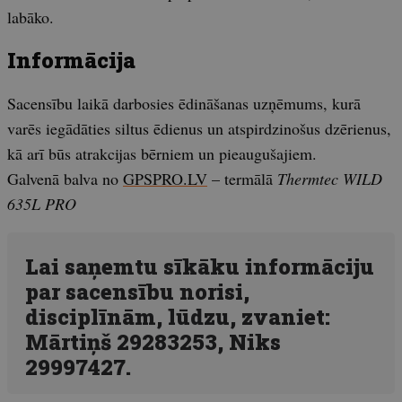
labāko.
Informācija
Sacensību laikā darbosies ēdināšanas uzņēmums, kurā
varēs iegādāties siltus ēdienus un atspirdzinošus dzērienus,
kā arī būs atrakcijas bērniem un pieaugušajiem.
Galvenā balva no
GPSPRO.LV
– termālā
Thermtec WILD
635L PRO
Lai saņemtu sīkāku informāciju
par sacensību norisi,
disciplīnām, lūdzu, zvaniet:
Mārtiņš 29283253, Niks
29997427.