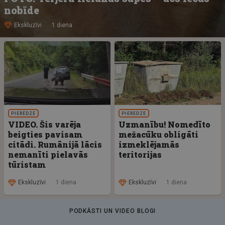
nobīde
Ekskluzīvi
1 diena
PIEREDZE
PIEREDZE
VIDEO. Šis varēja
Uzmanību! Nomedīto
beigties pavisam
mežacūku obligāti
citādi. Rumānijā lācis
izmeklējamās
nemanīti pielavās
teritorijas
tūristam
Ekskluzīvi
1 diena
Ekskluzīvi
1 diena
PODKĀSTI UN VIDEO BLOGI