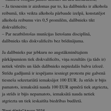
– Ja tiesnesim ir aizdomas par to, ka dalībnieks ir alkohola
reibumā, tiks veikta alkohola pārbaude izelpā, konstatējot
alkohola reibumu virs 0,5 promilēm, dalībnieks tikt
diskvalificēts;
– Par neatbilstošas munīcijas lietošanu disciplīnā,
dalībnieks tiks diskvalificēts bez brīdinājuma.
Ja dalībnieks par jebkuru no augstākminētajiem
pārkāpumiem tiek diskvalificēts, viņa rezultāts (ja tāds ir)
netiek vērtēts un šāds dalībnieks nepiedalās balvu izlozē.
Strīdu gadījumā ir iespējams iesniegt protestu pie galvenā
tiesneša sekretariātā iemaksājot 100 EUR. Ja strīds ir bijis
pamatots, iemaksātā nauda 100 EUR apmērā tiek atgriezta,
ja strīds ir bijis nepamatots, iemaksātā nauda netiek
atgriezta un tiek ieskaitīta biedrības budžetā.
"Ragi dūņās" kauss 2024