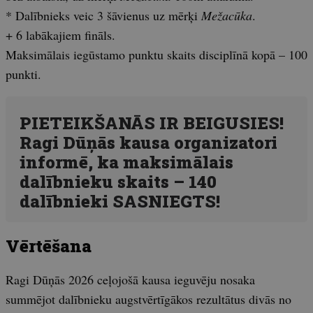
* Dalībnieks veic 3 šāvienus uz mērķi
Mežacūka
.
+ 6 labākajiem fināls.
Maksimālais iegūstamo punktu skaits disciplīnā kopā – 100
punkti.
PIETEIKŠANĀS IR BEIGUSIES!
Ragi Dūņās kausa organizatori
informē, ka maksimālais
dalībnieku skaits – 140
dalībnieki SASNIEGTS!
Vērtēšana
Ragi Dūņās 2026 ceļojošā kausa ieguvēju nosaka
summējot dalībnieku augstvērtīgākos rezultātus divās no