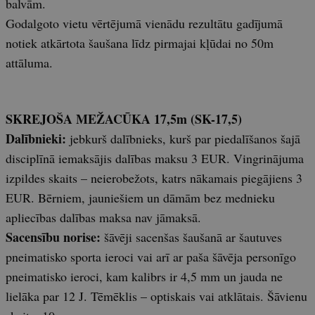
balvām.
Godalgoto vietu vērtējumā vienādu rezultātu gadījumā
notiek atkārtota šaušana līdz pirmajai kļūdai no 50m
attāluma.
SKREJOŠA MEŽACŪKA 17,5m (SK-17,5)
Dalībnieki:
jebkurš dalībnieks, kurš par piedalīšanos šajā
disciplīnā iemaksājis dalības maksu 3 EUR. Vingrinājuma
izpildes skaits – neierobežots, katrs nākamais piegājiens 3
EUR. Bērniem, jauniešiem un dāmām bez mednieku
apliecības dalības maksa nav jāmaksā.
Sacensību norise:
šāvēji sacenšas šaušanā ar šautuves
pneimatisko sporta ieroci vai arī ar paša šāvēja personīgo
pneimatisko ieroci, kam kalibrs ir 4,5 mm un jauda ne
lielāka par 12 J. Tēmēklis – optiskais vai atklātais. Šāvienu