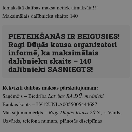
Iemaksātā dalības maksa netiek atmaksāta!!!
Maksimālais dalībnieku skaits: 140
PIETEIKŠANĀS IR BEIGUSIES!
Ragi Dūņās kausa organizatori
informē, ka maksimālais
dalībnieku skaits – 140
dalībnieki SASNIEGTS!
Rekvizīti dalības maksas pārskaitījumam:
Saņēmējs – Biedrība
Latvijas RA.DŪ. mednieki
Bankas konts – LV12UNLA0055005444687
Maksājuma mērķis –
Ragi Dūņās Kauss 2026
, + Vārds,
Uzvārds, telefona numurs, plānotās disciplīnas