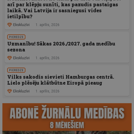
arī par klēpju sunīti, kas pazudis pastaigas
laikā. Vai Latvija ir sasniegusi vides
ietilpību?
Ekskluzīvi
1. aprīlis, 2026
PIEREDZE
Uzmanību! Sākas 2026./2027. gada medību
sezona
Ekskluzīvi
1. aprīlis, 2026
PIEREDZE
Vilks sakodis sievieti Hamburgas centrā.
Lielo plēsēju klātbūtne Eiropā pieaug
Ekskluzīvi
1. aprīlis, 2026