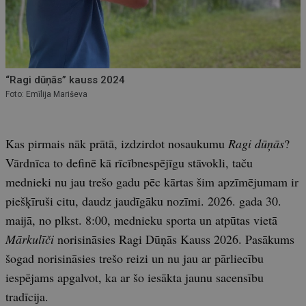
“Ragi dūņās” kauss 2024
Foto: Emīlija Mariševa
Kas pirmais nāk prātā, izdzirdot nosaukumu
Ragi dūņās
?
Vārdnīca to definē kā rīcībnespējīgu stāvokli, taču
mednieki nu jau trešo gadu pēc kārtas šim apzīmējumam ir
piešķīruši citu, daudz jaudīgāku nozīmi. 2026. gada 30.
maijā, no plkst. 8:00, mednieku sporta un atpūtas vietā
Mārkulīči
norisināsies Ragi Dūņās Kauss 2026. Pasākums
šogad norisināsies trešo reizi un nu jau ar pārliecību
iespējams apgalvot, ka ar šo iesākta jaunu sacensību
tradīcija.