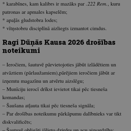
* karabīnes, kam kalibrs ir mazāks par
.222 Rem.
, kuru
patronas ar apmales kapselēm;
* apaļās gludstobra lodes;
* vītņstobru disciplīnā aizliegts izmantot cimdus.
Ragi Dūņās Kausa 2026 drošības
noteikumi
– Ieročiem, šautuvē pārvietojoties jābūt izlādētiem un
atvāztiem (pārlaužamiem),pārējiem ieročiem jābūt ar
izņemtu magazīnu un atvērtu aizslēgu;
– Munīciju ierocī drīkst ievietot tikai pēc tiesneša
komandas;
– Šaušana atļauta tikai pēc tiesneša signāla;
– Par drošības noteikumu pārkāpumu dalībnieks var tikt
diskvalificēts;
– Šautuvē obligāti jālieto dzirdes un acu aizsardzība;