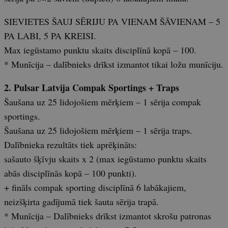
SIEVIETES ŠAUJ SĒRIJU PA VIENAM ŠĀVIENAM – 5
PA LABI, 5 PA KREISI.
Max iegūstamo punktu skaits disciplīnā kopā – 100.
* Munīcija – dalībnieks drīkst izmantot tikai ložu munīciju.
2. Pulsar Latvija Compak Sportings + Traps
Šaušana uz 25 lidojošiem mērķiem – 1 sērija compak
sportings.
Šaušana uz 25 lidojošiem mērķiem – 1 sērija traps.
Dalībnieka rezultāts tiek aprēķināts:
sašauto šķīvju skaits x 2 (max iegūstamo punktu skaits
abās disciplīnās kopā – 100 punkti).
+ fināls compak sporting disciplīnā 6 labākajiem,
neizšķirta gadījumā tiek šauta sērija trapā.
* Munīcija – Dalībnieks drīkst izmantot skrošu patronas