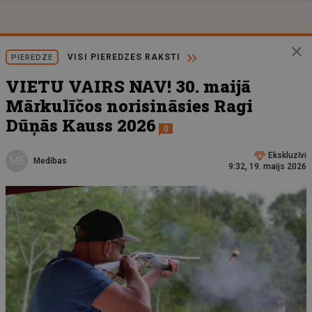
VISI PIEREDZES RAKSTI
PIEREDZE
VIETU VAIRS NAV! 30. maijā
Mārkulīčos norisināsies Ragi
Dūņās Kauss 2026
0
Ekskluzīvi
ME
Medības
9:32, 19. maijs 2026