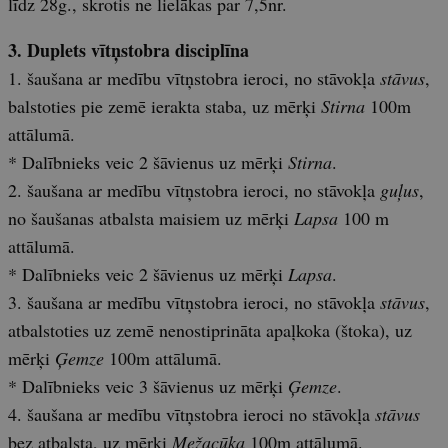
līdz 28g., skrotis ne lielākas par 7,5nr.
3. Duplets vītņstobra disciplīna
1. šaušana ar medību vītņstobra ieroci, no stāvokļa
stāvus
,
balstoties pie zemē ierakta staba, uz mērķi
Stirna
100m
attālumā.
* Dalībnieks veic 2 šāvienus uz mērķi
Stirna
.
2. šaušana ar medību vītņstobra ieroci, no stāvokļa
guļus
,
no šaušanas atbalsta maisiem uz mērķi
Lapsa
100 m
attālumā.
* Dalībnieks veic 2 šāvienus uz mērķi
Lapsa
.
3. šaušana ar medību vītņstobra ieroci, no stāvokļa
stāvus
,
atbalstoties uz zemē nenostiprināta apaļkoka (štoka), uz
mērķi
Ģemze
100m attālumā.
* Dalībnieks veic 3 šāvienus uz mērķi
Ģemze
.
4. šaušana ar medību vītņstobra ieroci no stāvokļa
stāvus
bez atbalsta, uz mērķi
Mežacūka
100m attālumā.