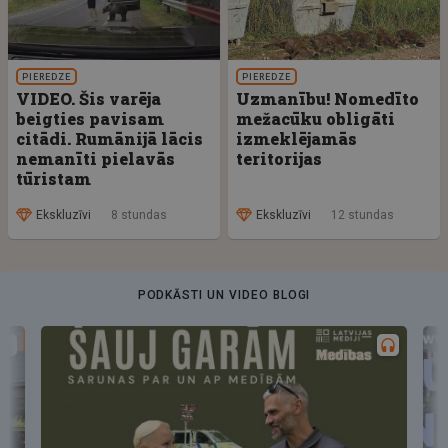
PIEREDZE
PIEREDZE
VIDEO. Šis varēja
Uzmanību! Nomedīto
beigties pavisam
mežacūku obligāti
citādi. Rumānijā lācis
izmeklējamās
nemanīti pielavās
teritorijas
tūristam
Ekskluzīvi
8 stundas
Ekskluzīvi
12 stundas
PODKĀSTI UN VIDEO BLOGI