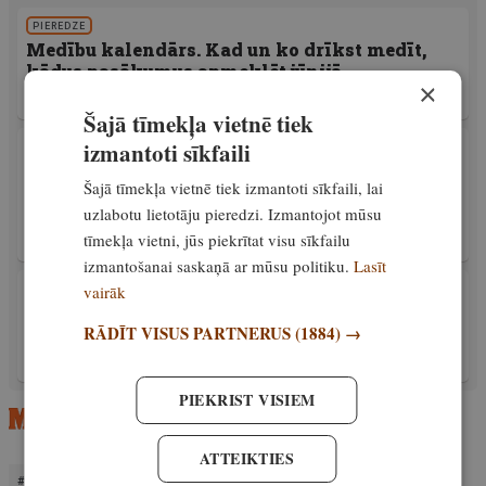
PIEREDZE
Medību kalendārs. Kad un ko drīkst medīt,
kādus pasākumus apmeklēt jūnijā
×
Ekskluzīvi
10. jūnijs, 2025
Šajā tīmekļa vietnē tiek
izmantoti sīkfaili
APRĪKOJUMS
Ideāls komplekts stirnāžu medībām. Ar attēla
Šajā tīmekļa vietnē tiek izmantoti sīkfaili, lai
stabilizāciju binoklis dzīvnieku skaitīšanai
700 metros
uzlabotu lietotāju pieredzi. Izmantojot mūsu
tīmekļa vietni, jūs piekrītat visu sīkfailu
Ekskluzīvi
10. jūnijs, 2025
izmantošanai saskaņā ar mūsu politiku.
Lasīt
vairāk
PIEREDZE
Dienvidkurzemē top jauna tradīcija –
RĀDĪT VISUS PARTNERUS
(1884) →
Mednieku svētki
Ekskluzīvi
25. jūnijs, 2025
PIEKRIST VISIEM
ATTEIKTIES
LATMA
LATVIJAS MEDNIEKU ASOCIĀCIJA