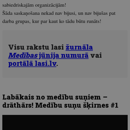
sabiedriskajām organizācijām!
Šāda saskaņošana nekad nav bijusi, un nav bijušas pat
darba grupas, kur par kaut ko tādu būtu runāts!
Visu rakstu lasi
žurnāla
Medības
jūnija numurā
vai
portālā lasi.lv
.
Labākais no medību suņiem –
drāthārs! Medību suņu šķirnes #1