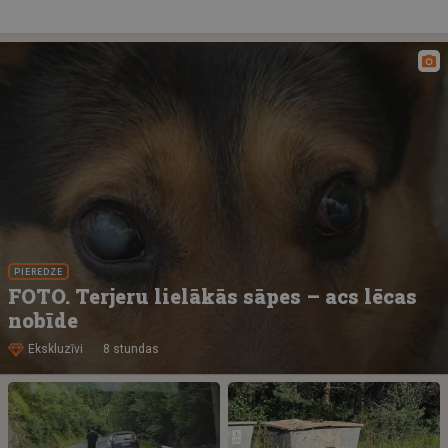
PIEREDZE
FOTO. Terjeru lielākās sāpes – acs lēcas
nobīde
Ekskluzīvi
8 stundas