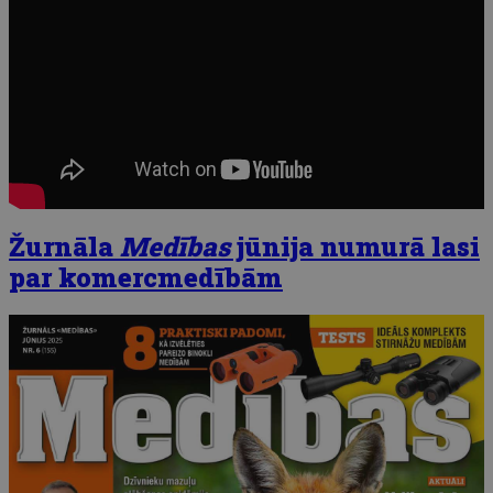
Žurnāla
Medības
jūnija numurā lasi
par komercmedībām