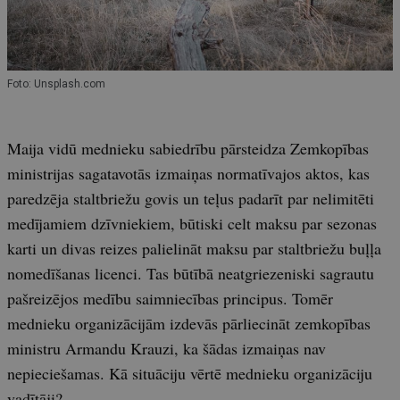
Foto: Unsplash.com
Maija vidū mednieku sabiedrību pārsteidza Zemkopības
ministrijas sagatavotās izmaiņas normatīvajos aktos, kas
paredzēja staltbriežu govis un teļus padarīt par nelimitēti
medījamiem dzīvniekiem, būtiski celt maksu par sezonas
karti un divas reizes palielināt maksu par staltbriežu buļļa
nomedīšanas licenci. Tas būtībā neatgriezeniski sagrautu
pašreizējos medību saimniecības principus. Tomēr
mednieku organizācijām izdevās pārliecināt zemkopības
ministru Armandu Krauzi, ka šādas izmaiņas nav
nepieciešamas. Kā situāciju vērtē mednieku organizāciju
vadītāji?