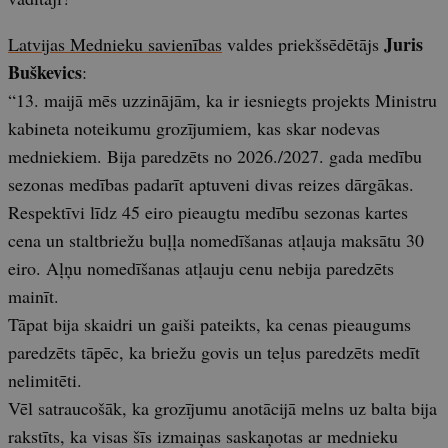
Juris
Latvijas Mednieku savienības
valdes priekšsēdētājs
Buškevics
:
“13. maijā mēs uzzinājām, ka ir iesniegts projekts Ministru
kabineta noteikumu grozījumiem, kas skar nodevas
medniekiem. Bija paredzēts no 2026./2027. gada medību
sezonas medības padarīt aptuveni divas reizes dārgākas.
Respektīvi līdz 45 eiro pieaugtu medību sezonas kartes
cena un staltbriežu buļļa nomedīšanas atļauja maksātu 30
eiro. Aļņu nomedīšanas atļauju cenu nebija paredzēts
mainīt.
Tāpat bija skaidri un gaiši pateikts, ka cenas pieaugums
paredzēts tāpēc, ka briežu govis un teļus paredzēts medīt
nelimitēti.
Vēl satraucošāk, ka grozījumu anotācijā melns uz balta bija
rakstīts, ka visas šīs izmaiņas saskaņotas ar mednieku