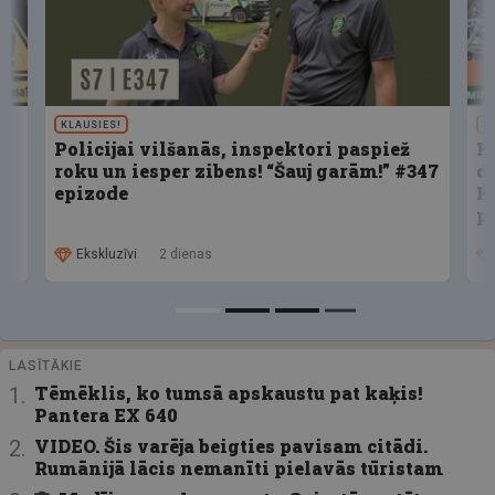
KLAUSIES!
U
Policijai vilšanās, inspektori paspiež
F
roku un iesper zibens! “Šauj garām!” #347
d
epizode
K
p
Ekskluzīvi
2 dienas
LASĪTĀKIE
Tēmēklis, ko tumsā apskaustu pat kaķis!
Pantera EX 640
VIDEO. Šis varēja beigties pavisam citādi.
Rumānijā lācis nemanīti pielavās tūristam