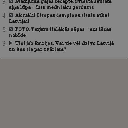
Medījuma gaļas recepte. Sviestā sautēta
aļņa lūpa – īsts mednieku gardums
Aktuāli! Eiropas čempionu tituls atkal
Latvijai!
FOTO. Terjeru lielākās sāpes – acs lēcas
nobīde
Tiņi jeb āmrijas. Vai tie vēl dzīvo Latvijā
un kas tie par zvēriem?