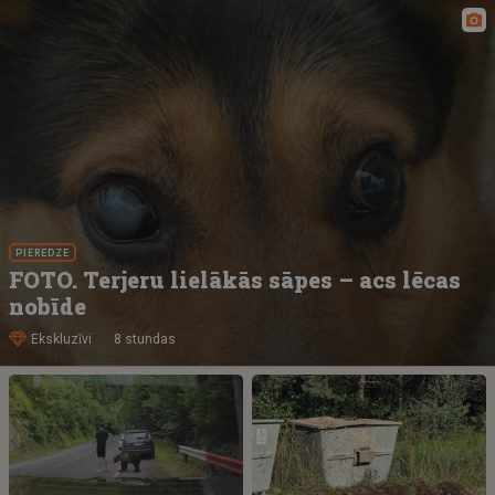
PIEREDZE
FOTO. Terjeru lielākās sāpes – acs lēcas
nobīde
Ekskluzīvi
8 stundas