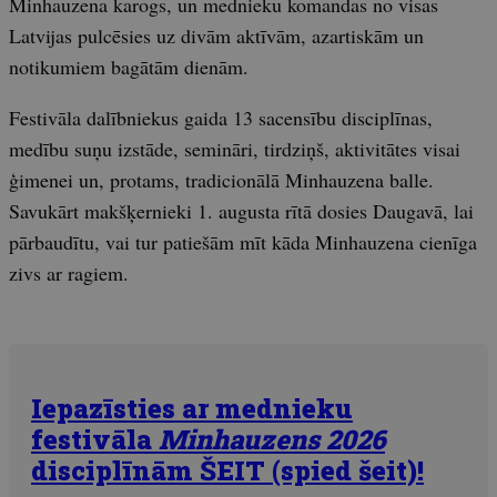
Minhauzena karogs, un mednieku komandas no visas
Latvijas pulcēsies uz divām aktīvām, azartiskām un
notikumiem bagātām dienām.
Festivāla dalībniekus gaida 13 sacensību disciplīnas,
medību suņu izstāde, semināri, tirdziņš, aktivitātes visai
ģimenei un, protams, tradicionālā Minhauzena balle.
Savukārt makšķernieki 1. augusta rītā dosies Daugavā, lai
pārbaudītu, vai tur patiešām mīt kāda Minhauzena cienīga
zivs ar ragiem.
Iepazīsties ar mednieku
festivāla
Minhauzens 2026
disciplīnām ŠEIT (spied šeit)!