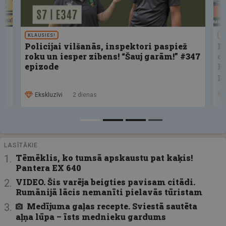
KLAUSIES!
U
Policijai vilšanās, inspektori paspiež
F
roku un iesper zibens! “Šauj garām!” #347
d
epizode
K
p
Ekskluzīvi
2 dienas
LASĪTĀKIE
Tēmēklis, ko tumsā apskaustu pat kaķis!
Pantera EX 640
VIDEO. Šis varēja beigties pavisam citādi.
Rumānijā lācis nemanīti pielavās tūristam
Medījuma gaļas recepte. Sviestā sautēta
aļņa lūpa – īsts mednieku gardums