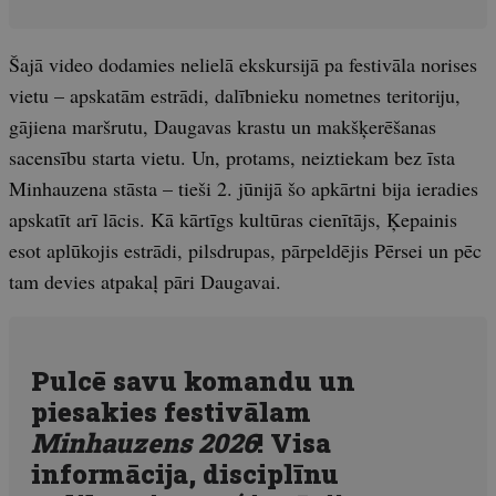
Šajā video dodamies nelielā ekskursijā pa festivāla norises
vietu – apskatām estrādi, dalībnieku nometnes teritoriju,
gājiena maršrutu, Daugavas krastu un makšķerēšanas
sacensību starta vietu. Un, protams, neiztiekam bez īsta
Minhauzena stāsta – tieši 2. jūnijā šo apkārtni bija ieradies
apskatīt arī lācis. Kā kārtīgs kultūras cienītājs, Ķepainis
esot aplūkojis estrādi, pilsdrupas, pārpeldējis Pērsei un pēc
tam devies atpakaļ pāri Daugavai.
Pulcē savu komandu un
piesakies festivālam
Minhauzens 2026
! Visa
informācija, disciplīnu