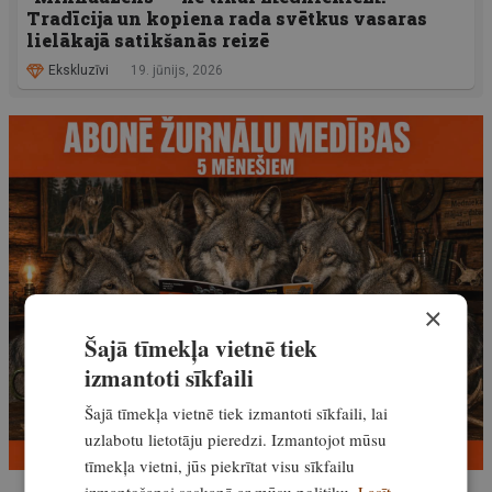
Tradīcija un kopiena rada svētkus vasaras
lielākajā satikšanās reizē
Ekskluzīvi
19. jūnijs, 2026
×
Šajā tīmekļa vietnē tiek
izmantoti sīkfaili
Šajā tīmekļa vietnē tiek izmantoti sīkfaili, lai
uzlabotu lietotāju pieredzi. Izmantojot mūsu
tīmekļa vietni, jūs piekrītat visu sīkfailu
izmantošanai saskaņā ar mūsu politiku.
Lasīt