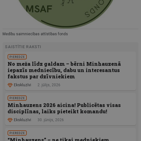
Medību saimniecības attīstības fonds
SAISTĪTIE RAKSTI
PIEREDZE
No meža līdz galdam – bērni Minhauzenā
iepazīs medniecību, dabu un interesantus
fakstus par dzīvniekiem
Ekskluzīvi
2. jūlijs, 2026
PIEREDZE
Minhauzens 2026 aicina! Publicētas visas
disciplīnas, laiks pieteikt komandu!
Ekskluzīvi
30. jūnijs, 2026
PIEREDZE
“Minhauzens” – ne tikai medniekiem.