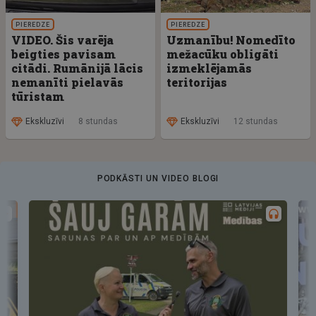
PIEREDZE
PIEREDZE
VIDEO. Šis varēja
Uzmanību! Nomedīto
beigties pavisam
mežacūku obligāti
citādi. Rumānijā lācis
izmeklējamās
nemanīti pielavās
teritorijas
tūristam
Ekskluzīvi
8 stundas
Ekskluzīvi
12 stundas
PODKĀSTI UN VIDEO BLOGI