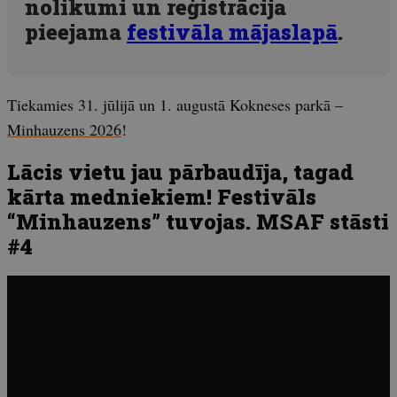
nolikumi un reģistrācija
pieejama
festivāla mājaslapā
.
Tiekamies 31. jūlijā un 1. augustā Kokneses parkā –
Minhauzens 2026
!
Lācis vietu jau pārbaudīja, tagad
kārta medniekiem! Festivāls
“Minhauzens” tuvojas. MSAF stāsti
#4