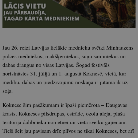
Jau 26. reizi Latvijas lielākie mednieku svētki
Minhauzens
pulcēs medniekus, makšķerniekus, suņu saimniekus un
dabas draugus no visas Latvijas. Šogad festivāls
norisināsies 31. jūlijā un 1. augustā Koknesē, vietā, kur
medību, dabas un piedzīvojumu noskaņa ir jūtama ik uz
soļa.
Koknese šim pasākumam ir īpaši piemērota – Daugavas
krasts, Kokneses pilsdrupas, estrāde, ozolu aleja, plaša
teritorija dalībnieku nometnei un vieta svētku gājienam.
Tieši šeit jau pavisam drīz plīvos ne tikai Kokneses, bet arī