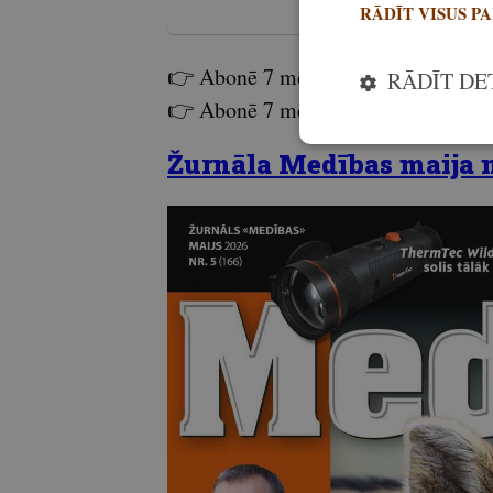
RĀDĪT VISUS P
👉 Abonē 7 mēnešiem
bez pieliku
RĀDĪT DE
👉 Abonē 7 mēnešiem
ar lielo ģim
Žurnāla Medības maija nu