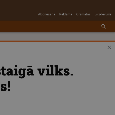
Abonēšana
Reklāma
Grāmatas
E-izdevumi
taigā vilks.
s!