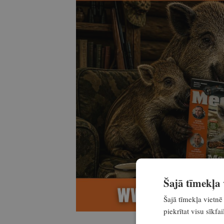
Šajā tīmekļa v
Šajā tīmekļa vietnē 
piekrītat visu sīkf