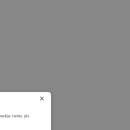
×
īmekļa vietni, jūs