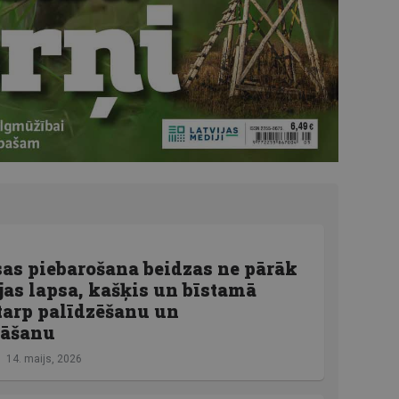
as piebarošana beidzas ne pārāk
ojas lapsa, kašķis un bīstamā
tarp palīdzēšanu un
nāšanu
14. maijs, 2026