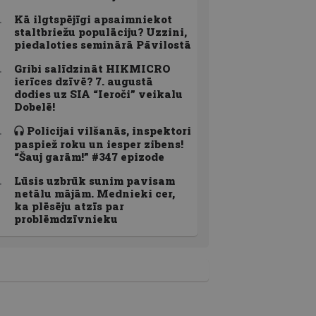
Kā ilgtspējīgi apsaimniekot
staltbriežu populāciju? Uzzini,
piedaloties seminārā Pāvilostā
Gribi salīdzināt HIKMICRO
ierīces dzīvē? 7. augustā
dodies uz SIA “Ieroči” veikalu
Dobelē!
Policijai vilšanās, inspektori
paspiež roku un iesper zibens!
“Šauj garām!” #347 epizode
Lūsis uzbrūk sunim pavisam
netālu mājām. Mednieki cer,
ka plēsēju atzīs par
problēmdzīvnieku