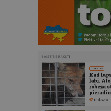
SAISTĪTIE RAKSTI
PIEREDZE
Kad laps
labi. Al
robeža s
pieradi
Ekskluzīvi