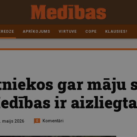
EREDZE
APRĪKOJUMS
VIRTUVE
COPE
KLAUSIES!
niekos gar māju s
dības ir aizliegta
Komentāri
5. maijs 2026
0