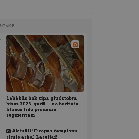
SĪTĀKIE
Labākās bok tipa gludstobra
bises 2026. gadā – no budžeta
klases līdz premium
segmentam
Aktuāli! Eiropas čempionu
tituls atkal Latvijai!