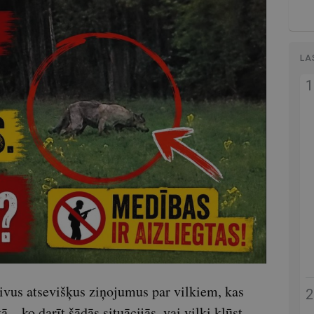
LA
vus atsevišķus ziņojumus par vilkiem, kas
 – ko darīt šādās situācijās, vai vilki kļūst