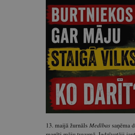
13. maijā žurnāls
Medības
saņēma di
manīti māju tuvumā. Iedzīvotāji jautā