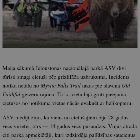
Maija sākumā Jeloustonas nacionālajā parkā ASV divi
tūristi smagi cietuši pēc grizlilāča uzbrukuma. Incidents
notika netālu no
Mystic Falls Trail
takas pie slavenā
Old
Faithful
geizeru rajona. Tā kā vieta bija grūti pieejama,
cietušos no notikuma vietas nācās evakuēt ar helikopteru.
ASV mediji ziņo, ka viens no cietušajiem bija 28 gadus
vecs vīrietis, otrs — 14 gadus vecs pusaudzis. Viņus atrada
citi parka apmeklētāji, kuri izdzirdēja palīdzības saucienus.