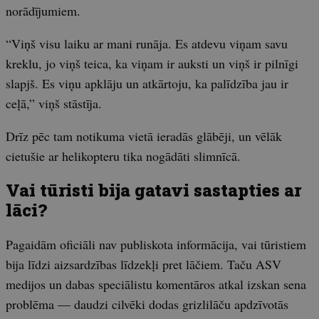
norādījumiem.
“Viņš visu laiku ar mani runāja. Es atdevu viņam savu
kreklu, jo viņš teica, ka viņam ir auksti un viņš ir pilnīgi
slapjš. Es viņu apklāju un atkārtoju, ka palīdzība jau ir
ceļā,” viņš stāstīja.
Drīz pēc tam notikuma vietā ieradās glābēji, un vēlāk
cietušie ar helikopteru tika nogādāti slimnīcā.
Vai tūristi bija gatavi sastapties ar
lāci?
Pagaidām oficiāli nav publiskota informācija, vai tūristiem
bija līdzi aizsardzības līdzekļi pret lāčiem. Taču ASV
medijos un dabas speciālistu komentāros atkal izskan sena
problēma — daudzi cilvēki dodas grizlilāču apdzīvotās