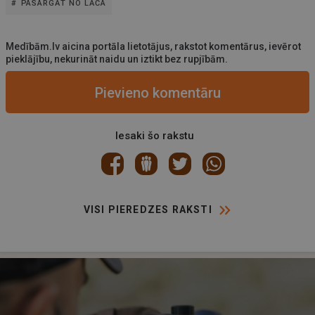
PASARGĀT NO LĀČA
Medībām.lv aicina portāla lietotājus, rakstot komentārus, ievērot
pieklājību, nekurināt naidu un iztikt bez rupjībām.
Pievieno komentāru
Iesaki šo rakstu
VISI PIEREDZES RAKSTI