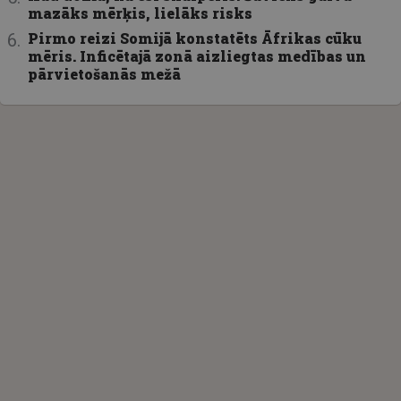
mazāks mērķis, lielāks risks
Pirmo reizi Somijā konstatēts Āfrikas cūku
mēris. Inficētajā zonā aizliegtas medības un
pārvietošanās mežā