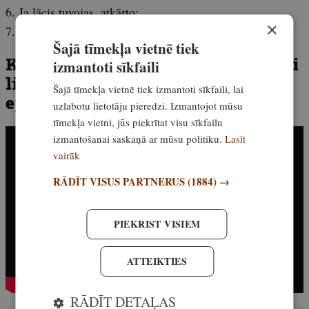
6. Ja lācis tuvojas, atkārto;
×
7. Uzliec drošinātāju un noliec drošā vietā.
Šajā tīmekļa vietnē tiek
Kad uzskaite nav pareiza, bet bebri
izmantoti sīkfaili
lido pa gaisu! “Šauj garām!” #336
Šajā tīmekļa vietnē tiek izmantoti sīkfaili, lai
epizode
uzlabotu lietotāju pieredzi. Izmantojot mūsu
tīmekļa vietni, jūs piekrītat visu sīkfailu
izmantošanai saskaņā ar mūsu politiku.
Lasīt
vairāk
RĀDĪT VISUS PARTNERUS
(1884) →
PIEKRIST VISIEM
ATTEIKTIES
RĀDĪT DETAĻAS