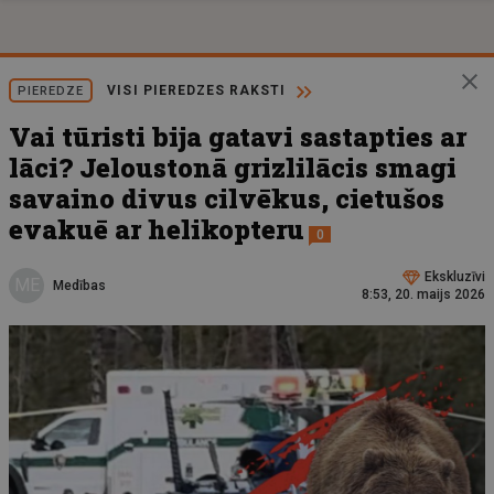
VISI PIEREDZES RAKSTI
PIEREDZE
Vai tūristi bija gatavi sastapties ar
lāci? Jeloustonā grizlilācis smagi
savaino divus cilvēkus, cietušos
evakuē ar helikopteru
0
Ekskluzīvi
ME
Medības
8:53, 20. maijs 2026