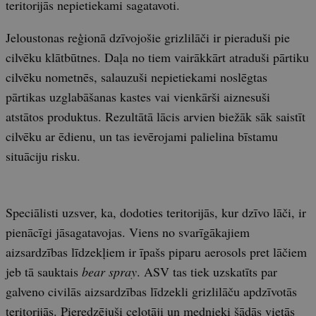
teritorijās nepietiekami sagatavoti.
Jeloustonas reģionā dzīvojošie grizlilāči ir pieraduši pie
cilvēku klātbūtnes. Daļa no tiem vairākkārt atraduši pārtiku
cilvēku nometnēs, salauzuši nepietiekami noslēgtas
pārtikas uzglabāšanas kastes vai vienkārši aiznesuši
atstātos produktus. Rezultātā lācis arvien biežāk sāk saistīt
cilvēku ar ēdienu, un tas ievērojami palielina bīstamu
situāciju risku.
Speciālisti uzsver, ka, dodoties teritorijās, kur dzīvo lāči, ir
pienācīgi jāsagatavojas. Viens no svarīgākajiem
aizsardzības līdzekļiem ir īpašs piparu aerosols pret lāčiem
jeb tā sauktais
bear spray
. ASV tas tiek uzskatīts par
galveno civilās aizsardzības līdzekli grizlilāču apdzīvotās
teritorijās. Pieredzējuši ceļotāji un mednieki šādās vietās