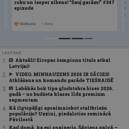
roku un iesper zibens! “Šauj garām!” #347
d
epizode
K
p
Ekskluzīvi
1 diena
LASĪTĀKIE
Aktuāli! Eiropas čempionu tituls atkal
Latvijai!
VIDEO. MINHAUZENS 2026 IR SĀCIES!
Atklāšana un komandu parāde TIEŠRAIDĒ
Labākās bok tipa gludstobra bises 2026.
gadā – no budžeta klases līdz premium
segmentam
Kā ilgtspējīgi apsaimniekot staltbriežu
populāciju? Uzzini, piedaloties seminārā
Pāvilostā
Kad domā, ka esi snaiperis. Šāviens galvā —