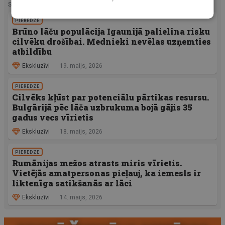
SAISTĪTIE RAKSTI
PIEREDZE
Brūno lāču populācija Igaunijā palielina risku
cilvēku drošībai. Mednieki nevēlas uzņemties
atbildību
Ekskluzīvi
19. maijs, 2026
PIEREDZE
Cilvēks kļūst par potenciālu pārtikas resursu.
Bulgārijā pēc lāča uzbrukuma bojā gājis 35
gadus vecs vīrietis
Ekskluzīvi
18. maijs, 2026
PIEREDZE
Rumānijas mežos atrasts miris vīrietis.
Vietējās amatpersonas pieļauj, ka iemesls ir
liktenīga satikšanās ar lāci
Ekskluzīvi
14. maijs, 2026