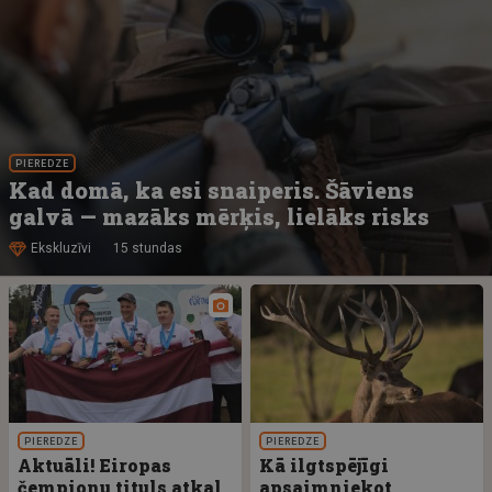
PIEREDZE
Kad domā, ka esi snaiperis. Šāviens
galvā — mazāks mērķis, lielāks risks
Ekskluzīvi
15 stundas
PIEREDZE
PIEREDZE
Aktuāli! Eiropas
Kā ilgtspējīgi
čempionu tituls atkal
apsaimniekot