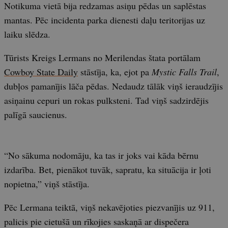
Notikuma vietā bija redzamas asiņu pēdas un saplēstas
mantas. Pēc incidenta parka dienesti daļu teritorijas uz
laiku slēdza.
Tūrists Kreigs Lermans no Merilendas štata portālam
Cowboy State Daily
stāstīja, ka, ejot pa
Mystic Falls Trail
,
dubļos pamanījis lāča pēdas. Nedaudz tālāk viņš ieraudzījis
asiņainu cepuri un rokas pulksteni. Tad viņš sadzirdējis
palīgā saucienus.
“No sākuma nodomāju, ka tas ir joks vai kāda bērnu
izdarība. Bet, pienākot tuvāk, sapratu, ka situācija ir ļoti
nopietna,” viņš stāstīja.
Pēc Lermana teiktā, viņš nekavējoties piezvanījis uz 911,
palicis pie cietušā un rīkojies saskaņā ar dispečera