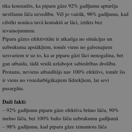
tika konstatēts, ka piparu gāze 92% gadījumu apturēja
nevēlamu lāča uzvedību. Vēl jo vairāk, 96% gadījumu, kad
cilvēki nonāca tuvā kontaktā ar lāci, iztikts bez
ievainojumiem.
Piparu gāzes efektivitāte ir atkarīga no situācijas un
uzbrukuma apstākļiem, tomēr viens no galvenajiem
uzsvariem ir uz to, ka ar piparu gāzi lāci nenogalina, bet
gan atbaida, tādā veidā uzlabojot sabiedrības drošību.
Protams, neviens atbaidītājs nav 100% efektīvs, tomēr šis
ir viens no visiedarbīgākajiem līdzekļiem, lai sevi
pasargātu.
Daži fakti:
– 92% gadījumu piparu gāze efektīva brūno lāču, 90%
melno lāču, bet 100% balto lāču uzbrukumu gadījumā
– 98% gadījumu, kad piparu gāze izmantota lāča