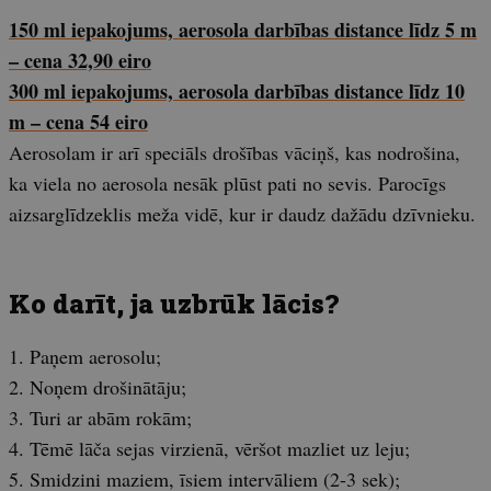
150 ml iepakojums, aerosola darbības distance līdz 5 m
– cena 32,90 eiro
300 ml iepakojums, aerosola darbības distance līdz 10
m – cena 54 eiro
Aerosolam ir arī speciāls drošības vāciņš, kas nodrošina,
ka viela no aerosola nesāk plūst pati no sevis. Parocīgs
aizsarglīdzeklis meža vidē, kur ir daudz dažādu dzīvnieku.
Ko darīt, ja uzbrūk lācis?
1. Paņem aerosolu;
2. Noņem drošinātāju;
3. Turi ar abām rokām;
4. Tēmē lāča sejas virzienā, vēršot mazliet uz leju;
5. Smidzini maziem, īsiem intervāliem (2-3 sek);