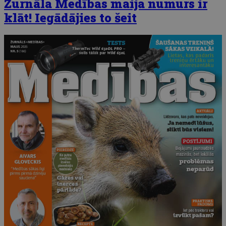
Žurnāla Medības maija numurs ir
klāt! Iegādājies to šeit