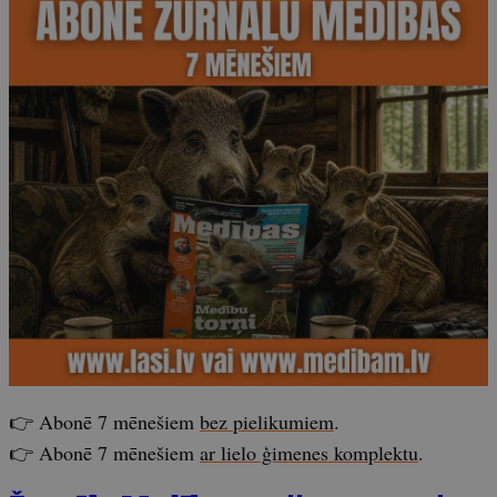
👉 Abonē 7 mēnešiem
bez pielikumiem
.
👉 Abonē 7 mēnešiem
ar lielo ģimenes komplektu
.