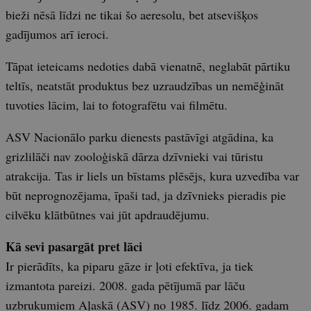
bieži nēsā līdzi ne tikai šo aeresolu, bet atsevišķos
gadījumos arī ieroci.
Tāpat ieteicams nedoties dabā vienatnē, neglabāt pārtiku
teltīs, neatstāt produktus bez uzraudzības un nemēģināt
tuvoties lācim, lai to fotografētu vai filmētu.
ASV Nacionālo parku dienests pastāvīgi atgādina, ka
grizlilāči nav zooloģiskā dārza dzīvnieki vai tūristu
atrakcija. Tas ir liels un bīstams plēsējs, kura uzvedība var
būt neprognozējama, īpaši tad, ja dzīvnieks pieradis pie
cilvēku klātbūtnes vai jūt apdraudējumu.
Kā sevi pasargāt pret lāci
Ir pierādīts, ka piparu gāze ir ļoti efektīva, ja tiek
izmantota pareizi. 2008. gada pētījumā par lāču
uzbrukumiem Aļaskā (ASV) no 1985. līdz 2006. gadam