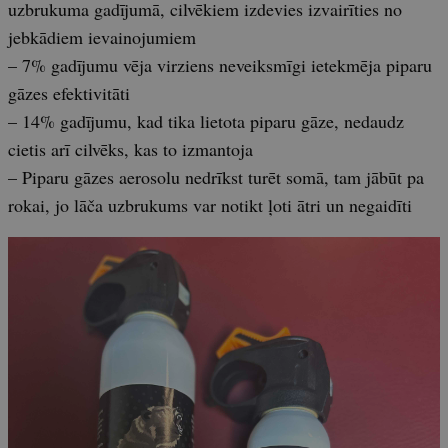
uzbrukuma gadījumā, cilvēkiem izdevies izvairīties no
jebkādiem ievainojumiem
– 7% gadījumu vēja virziens neveiksmīgi ietekmēja piparu
gāzes efektivitāti
– 14% gadījumu, kad tika lietota piparu gāze, nedaudz
cietis arī cilvēks, kas to izmantoja
– Piparu gāzes aerosolu nedrīkst turēt somā, tam jābūt pa
rokai, jo lāča uzbrukums var notikt ļoti ātri un negaidīti