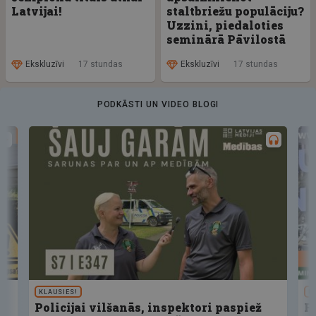
Latvijai!
staltbriežu populāciju?
Uzzini, piedaloties
seminārā Pāvilostā
Ekskluzīvi
17 stundas
Ekskluzīvi
17 stundas
PODKĀSTI UN VIDEO BLOGI
KLAUSIES!
U
Policijai vilšanās, inspektori paspiež
F