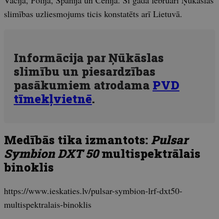
slimības uzliesmojums ticis konstatēts arī Lietuvā.
Informācija par Ņūkāslas
slimību un piesardzības
pasākumiem atrodama
PVD
tīmekļvietnē
.
Medībās tika izmantots:
Pulsar
Symbion DXT 50
multispektrālais
binoklis
https://www.ieskaties.lv/pulsar-symbion-lrf-dxt50-
multispektralais-binoklis