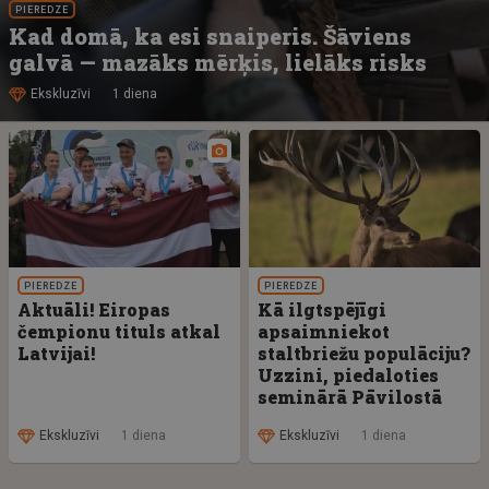
PIEREDZE
Kad domā, ka esi snaiperis. Šāviens
galvā — mazāks mērķis, lielāks risks
Ekskluzīvi
1 diena
PIEREDZE
PIEREDZE
Aktuāli! Eiropas
Kā ilgtspējīgi
čempionu tituls atkal
apsaimniekot
Latvijai!
staltbriežu populāciju?
Uzzini, piedaloties
seminārā Pāvilostā
Ekskluzīvi
1 diena
Ekskluzīvi
1 diena