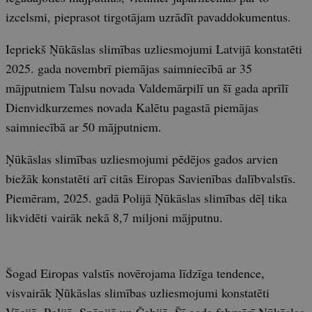
izcelsmi, pieprasot tirgotājam uzrādīt pavaddokumentus.
Iepriekš Ņūkāslas slimības uzliesmojumi Latvijā konstatēti
2025. gada novembrī piemājas saimniecībā ar 35
mājputniem Talsu novada Valdemārpilī un šī gada aprīlī
Dienvidkurzemes novada Kalētu pagastā piemājas
saimniecībā ar 50 mājputniem.
Ņūkāslas slimības uzliesmojumi pēdējos gados arvien
biežāk konstatēti arī citās Eiropas Savienības dalībvalstīs.
Piemēram, 2025. gadā Polijā Ņūkāslas slimības dēļ tika
likvidēti vairāk nekā 8,7 miljoni mājputnu.
Šogad Eiropas valstīs novērojama līdzīga tendence,
visvairāk Ņūkāslas slimības uzliesmojumi konstatēti
Vācijā, Polijā, Spānijā un Čehijā. Šī gada februārī Ņūkāslas