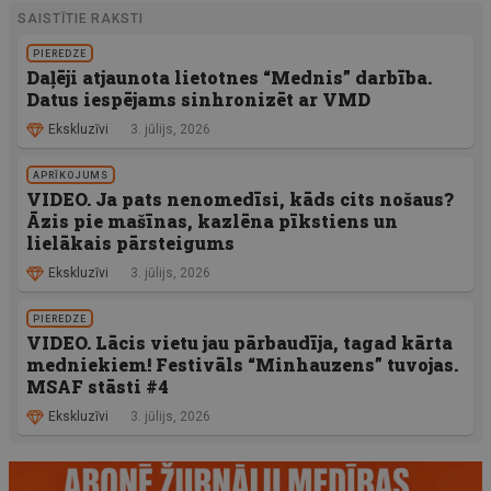
SAISTĪTIE RAKSTI
PIEREDZE
Daļēji atjaunota lietotnes “Mednis” darbība.
Datus iespējams sinhronizēt ar VMD
Ekskluzīvi
3. jūlijs, 2026
APRĪKOJUMS
VIDEO. Ja pats nenomedīsi, kāds cits nošaus?
Āzis pie mašīnas, kazlēna pīkstiens un
lielākais pārsteigums
Ekskluzīvi
3. jūlijs, 2026
PIEREDZE
VIDEO. Lācis vietu jau pārbaudīja, tagad kārta
medniekiem! Festivāls “Minhauzens” tuvojas.
MSAF stāsti #4
Ekskluzīvi
3. jūlijs, 2026