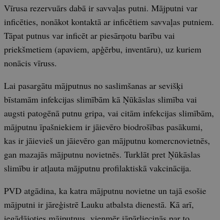
Vīrusa rezervuārs dabā ir savvaļas putni. Mājputni var
inficēties, nonākot kontaktā ar inficētiem savvaļas putniem.
Tāpat putnus var inficēt ar piesārņotu barību vai
priekšmetiem (apaviem, apģērbu, inventāru), uz kuriem
nonācis vīruss.
Lai pasargātu mājputnus no saslimšanas ar sevišķi
bīstamām infekcijas slimībām kā Ņūkāslas slimība vai
augsti patogēnā putnu gripa, vai citām infekcijas slimībām,
mājputnu īpašniekiem ir jāievēro biodrošības pasākumi,
kas ir jāievieš un jāievēro gan mājputnu komercnovietnēs,
gan mazajās mājputnu novietnēs. Turklāt pret Ņūkāslas
slimību ir atļauta mājputnu profilaktiskā vakcinācija.
PVD atgādina, ka katra mājputnu novietne un tajā esošie
mājputni ir jāreģistrē Lauku atbalsta dienestā. Kā arī,
iegādājoties mājputnus, vienmēr jāpārliecinās par to