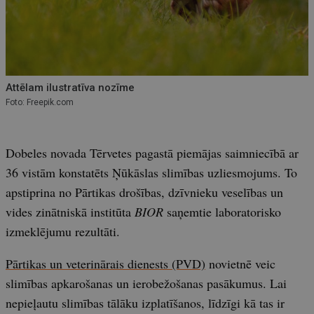
Attēlam ilustratīva nozīme
Foto: Freepik.com
Dobeles novada Tērvetes pagastā piemājas saimniecībā ar
36 vistām konstatēts Ņūkāslas slimības uzliesmojums. To
apstiprina no Pārtikas drošības, dzīvnieku veselības un
vides zinātniskā institūta
BIOR
saņemtie laboratorisko
izmeklējumu rezultāti.
Pārtikas un veterinārais dienests (PVD)
novietnē veic
slimības apkarošanas un ierobežošanas pasākumus. Lai
nepieļautu slimības tālāku izplatīšanos, līdzīgi kā tas ir