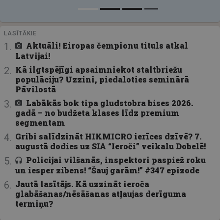
LASĪTĀKIE
Aktuāli! Eiropas čempionu tituls atkal
Latvijai!
Kā ilgtspējīgi apsaimniekot staltbriežu
populāciju? Uzzini, piedaloties seminārā
Pāvilostā
Labākās bok tipa gludstobra bises 2026.
gadā – no budžeta klases līdz premium
segmentam
Gribi salīdzināt HIKMICRO ierīces dzīvē? 7.
augustā dodies uz SIA “Ieroči” veikalu Dobelē!
Policijai vilšanās, inspektori paspiež roku
un iesper zibens! “Šauj garām!” #347 epizode
Jautā lasītājs. Kā uzzināt ieroča
glabāšanas/nēsāšanas atļaujas derīguma
termiņu?