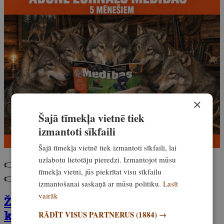
×
Šajā tīmekļa vietnē tiek
izmantoti sīkfaili
Šajā tīmekļa vietnē tiek izmantoti sīkfaili, lai
uzlabotu lietotāju pieredzi. Izmantojot mūsu
👉 Abonē 5 mēnešiem
bez pielikumiem
.
tīmekļa vietni, jūs piekrītat visu sīkfailu
👉 Abonē 5 mēnešiem
ar lielo ģimenes komplektu
.
izmantošanai saskaņā ar mūsu politiku.
Lasīt
vairāk
Žurnāla Medības jūnija numurs ir
klāt! Iegādājies to šeit
RĀDĪT VISUS PARTNERUS
(1884) →