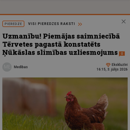
VISI PIEREDZES RAKSTI
PIEREDZE
Uzmanību! Piemājas saimniecībā
Tērvetes pagastā konstatēts
Ņūkāslas slimības uzliesmojums
0
Ekskluzīvi
ME
Medības
16:15, 3. jūlijs 2026