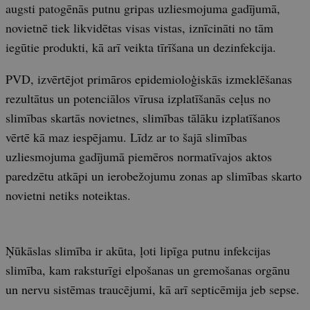
augsti patogēnās putnu gripas uzliesmojuma gadījumā,
novietnē tiek likvidētas visas vistas, iznīcināti no tām
iegūtie produkti, kā arī veikta tīrīšana un dezinfekcija.
PVD, izvērtējot primāros epidemioloģiskās izmeklēšanas
rezultātus un potenciālos vīrusa izplatīšanās ceļus no
slimības skartās novietnes, slimības tālāku izplatīšanos
vērtē kā maz iespējamu. Līdz ar to šajā slimības
uzliesmojuma gadījumā piemēros normatīvajos aktos
paredzētu atkāpi un ierobežojumu zonas ap slimības skarto
novietni netiks noteiktas.
Ņūkāslas slimība ir akūta, ļoti lipīga putnu infekcijas
slimība, kam raksturīgi elpošanas un gremošanas orgānu
un nervu sistēmas traucējumi, kā arī septicēmija jeb sepse.