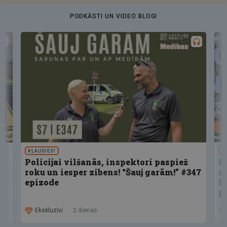
PODKĀSTI UN VIDEO BLOGI
KLAUSIES!
U
Policijai vilšanās, inspektori paspiež
F
roku un iesper zibens! “Šauj garām!” #347
d
epizode
K
p
Ekskluzīvi
2 dienas