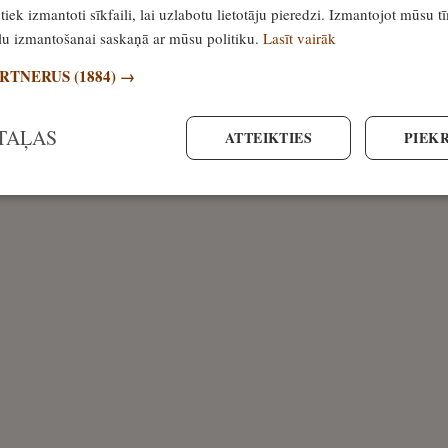
tiek izmantoti sīkfaili, lai uzlabotu lietotāju pieredzi. Izmantojot mūsu t
ailu izmantošanai saskaņā ar mūsu politiku.
Lasīt vairāk
ARTNERUS
(1884) →
TAĻAS
ATTEIKTIES
PIEKR