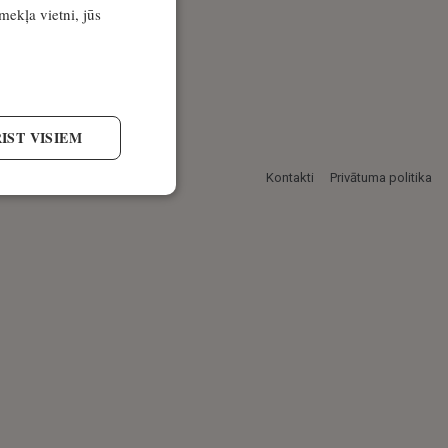
īmekļa vietni, jūs
IST VISIEM
Kontakti
Privātuma politika