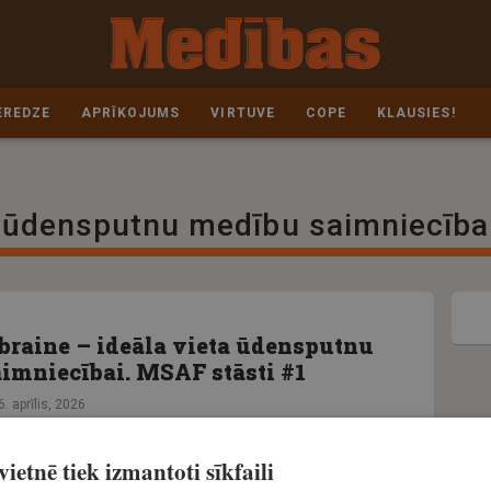
EREDZE
APRĪKOJUMS
VIRTUVE
COPE
KLAUSIES!
ūdensputnu medību saimniecība
braine – ideāla vieta ūdensputnu
imniecībai. MSAF stāsti #1
6. aprīlis, 2026
ietnē tiek izmantoti sīkfaili