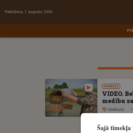
Piektdiena, 7. augusts, 2026
PI
PIEREDZE
VIDEO. Be
medību sa
Ekskluzīvi
1
Šajā tīmekļa v