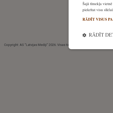
Šajā tīmekļa vietnē 
piekrītat visu sīkf
RĀDĪT VISUS P
RĀDĪT DE
Copyright: AS "Latvijas Mediji" 2026. Visas tiesības paturētas.