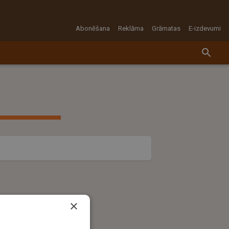
Abonēšana
Reklāma
Grāmatas
E-izdevumi
×