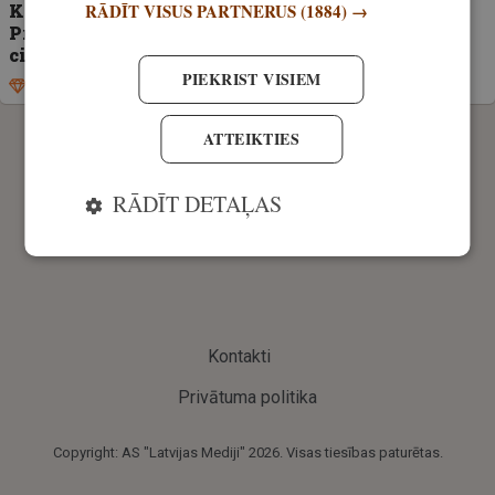
Kas īsti ir steiks, un kāpēc tas ir tik garšīgs?
RĀDĪT VISUS PARTNERUS
(1884) →
Praktiski padomi, kas jāzina medījuma gaļas
cienītājiem
PIEKRIST VISIEM
Ekskluzīvi
27. maijs, 2026
ATTEIKTIES
RĀDĪT DETAĻAS
Kontakti
Privātuma politika
Copyright: AS "Latvijas Mediji" 2026. Visas tiesības paturētas.