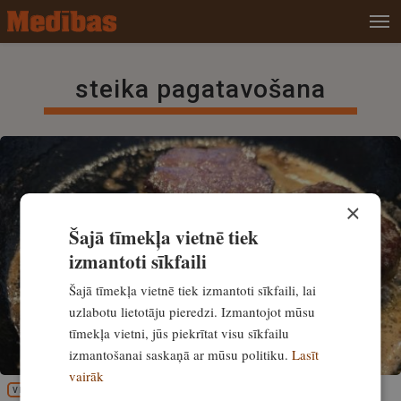
steika pagatavošana
×
Šajā tīmekļa vietnē tiek
izmantoti sīkfaili
Šajā tīmekļa vietnē tiek izmantoti sīkfaili, lai
uzlabotu lietotāju pieredzi. Izmantojot mūsu
tīmekļa vietni, jūs piekrītat visu sīkfailu
izmantošanai saskaņā ar mūsu politiku.
Lasīt
vairāk
VIRTUVE