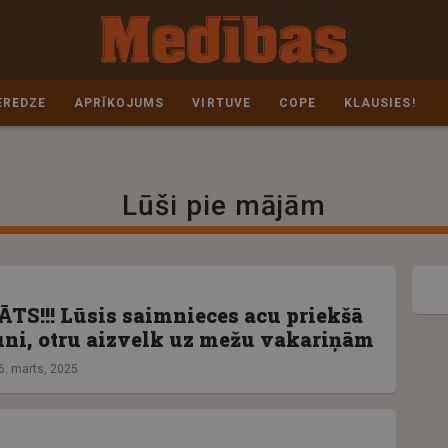
EREDZE
APRĪKOJUMS
VIRTUVE
COPE
KLAUSIES!
Lūši pie mājām
TS!!! Lūsis saimnieces acu priekšā
uni, otru aizvelk uz mežu vakariņām
6. marts, 2025