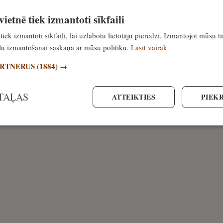
ietnē tiek izmantoti sīkfaili
tiek izmantoti sīkfaili, lai uzlabotu lietotāju pieredzi. Izmantojot mūsu t
ailu izmantošanai saskaņā ar mūsu politiku.
Lasīt vairāk
ARTNERUS
(1884) →
TAĻAS
ATTEIKTIES
PIEKR