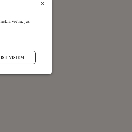
×
īmekļa vietni, jūs
IST VISIEM