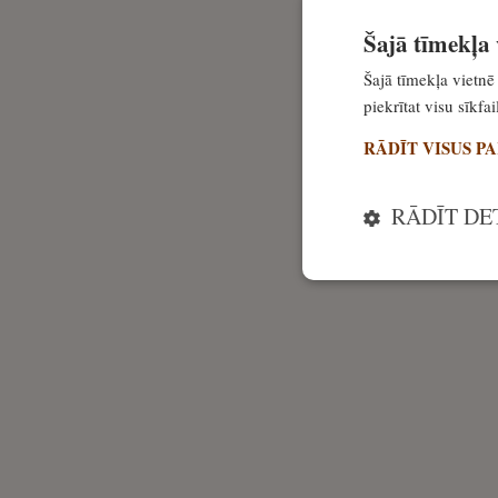
Šajā tīmekļa v
Šajā tīmekļa vietnē 
piekrītat visu sīkf
RĀDĪT VISUS P
RĀDĪT DE