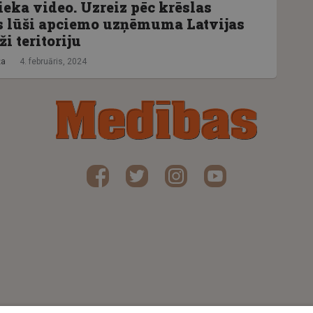
ieka video. Uzreiz pēc krēslas
s lūši apciemo uzņēmuma Latvijas
i teritoriju
ža
4. februāris, 2024