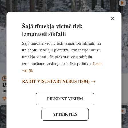
×
Šajā tīmekļa vietnē tiek
izmantoti sīkfaili
Šajā tīmekļa vietnē tiek izmantoti sīkfaili, lai
uzlabotu lietotāju pieredzi. Izmantojot mūsu
tīmekļa vietni, jūs piekrītat visu sīkfailu
izmantošanai saskaņā ar mūsu politiku.
Lasīt
vairāk
PIEREDZE
RĀDĪT VISUS PARTNERUS
(1884) →
15. jūlijā sākas staltbriežu govju un teļu, kā arī
bebru un ondatru medību sezona
PIEKRIST VISIEM
Ekskluzīvi
14. jūlijs, 2023
ATTEIKTIES