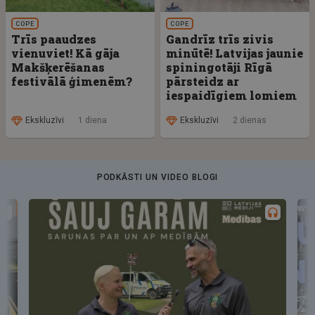
COPE
COPE
Trīs paaudzes
Gandrīz trīs zivis
vienuviet! Kā gāja
minūtē! Latvijas jaunie
Makšķerēšanas
spiningotāji Rīgā
festivālā ģimenēm?
pārsteidz ar
iespaidīgiem lomiem
Ekskluzīvi
1 diena
Ekskluzīvi
2 dienas
PODKĀSTI UN VIDEO BLOGI