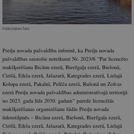
Publicitātes foto
Preiļu novada pašvaldība informē, ka Preiļu novada
pašvaldības saistošie noteikumi Nr. 2023/6 “Par licencēto
makšķerēšanu Bicānu ezerā, Bieržgaļa ezerā, Biešonā,
Cirišā, Eikša ezerā, Jašazarā, Kategrades ezerā, Lielajā
Kolupa ezerā, Pakalnī, Pelēča ezerā, Rušonā un Zolvas
ezerā Preiļu novada pašvaldības administratīvajā teritorijā
no 2023. gada līdz 2030. gadam” paredz licencētās
makšķerēšanas organizēšanu šādās Preiļu novada
ūdenstilpnēs – Bicānu ezerā, Biešonā, Bieržgaļa ezerā,
Cirišā, Eikša ezerā, Jašazarā, Kategrades ezerā, Lielajā