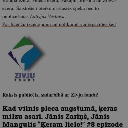
Kolupa ezerā, Pelēča ezerā, Pakaļnī, Rušonā un Zolvas
ezerā. Saistošie noteikumi stāsies spēkā pēc to
publicēšanas
Latvijas Vēstnesī
.
Par licenču izcenojumu un nolikumu var iepazīties šeit
Raksts publicēts, sadarbībā ar Zivju fondu!
Kad vilnis pleca augstumā, ķeras
milzu asari. Jānis Zariņš, Jānis
Mangulis “Ķeram lielo!” #8 epizode