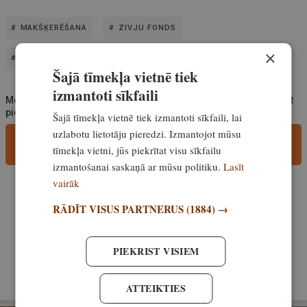
MAKŠĶERĒŠANA
ZIVJU FONDS
×
ŽURNĀLS LIELAIS LOMS
Šajā tīmekļa vietnē tiek
izmantoti sīkfaili
Medībām.lv aicina portāla lietotājus, rakstot komentārus, ievērot
pieklājību, nekurināt naidu un iztikt bez rupjībām.
Šajā tīmekļa vietnē tiek izmantoti sīkfaili, lai
uzlabotu lietotāju pieredzi. Izmantojot mūsu
Pievieno komentāru
tīmekļa vietni, jūs piekrītat visu sīkfailu
izmantošanai saskaņā ar mūsu politiku.
Lasīt
vairāk
Iesaki šo rakstu
RĀDĪT VISUS PARTNERUS
(1884) →
PIEKRIST VISIEM
VISI COPES RAKSTI
ATTEIKTIES