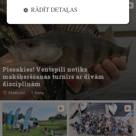
RĀDĪT DETAĻAS
COPE
Piesakies! Ventspilī notiks
makšķerēšanas turnīrs ar divām
disciplīnām
Ekskluzīvi
1 diena