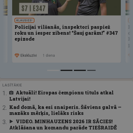
KLAUSIES!
U
Policijai vilšanās, inspektori paspiež
F
roku un iesper zibens! “Šauj garām!” #347
d
epizode
K
p
Ekskluzīvi
1 diena
LASĪTĀKIE
Aktuāli! Eiropas čempionu tituls atkal
Latvijai!
Kad domā, ka esi snaiperis. Šāviens galvā —
mazāks mērķis, lielāks risks
VIDEO. MINHAUZENS 2026 IR SĀCIES!
Atklāšana un komandu parāde TIEŠRAIDĒ