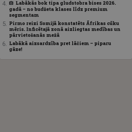
Labākās bok tipa gludstobra bises 2026.
gadā – no budžeta klases līdz premium
segmentam
Pirmo reizi Somijā konstatēts Āfrikas cūku
mēris. Inficētajā zonā aizliegtas medības un
pārvietošanās mežā
Labākā aizsardzība pret lāčiem – piparu
gāze!