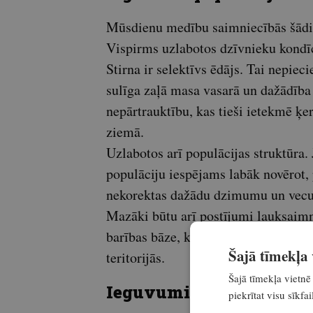
Mūsdienu medību saimniecībās šādi 
Vispirms uzlabotos dzīvnieku kondīc
Stirna ir selektīvs ēdājs. Tai nepie
sulīga zaļā masa vasarā un dažādība 
nepārtrauktību, kas tieši ietekmē ķe
ziemā.
Uzlabotos arī populācijas struktūra. 
populāciju iespējams labāk novērot, 
nekorektas dažādu dzimumu un vec
Mazāki būtu arī postījumi lauksaimni
barības bāze, kas samazina spiedie
Šajā tīmekļa v
teritorijās.
Šajā tīmekļa vietnē 
Ieguvumi medību saimn
piekrītat visu sīkf