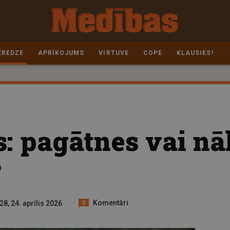
EREDZE
APRĪKOJUMS
VIRTUVE
COPE
KLAUSIES!
s: pagātnes vai n
?
Komentāri
28, 24. aprīlis 2026
0