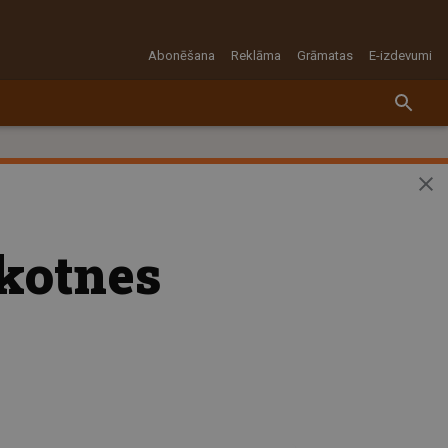
Abonēšana
Reklāma
Grāmatas
E-izdevumi
ākotnes