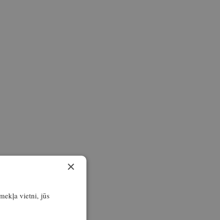
×
īmekļa vietni, jūs