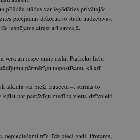
un pīlādžu stādus var iegādāties privātajās
ītes pieejamas dekoratīvo stādu audzētavās.
tās iespējams atrast arī savvaļā.
m vērā arī iespējamie riski. Pārlieku liela
 stādījumu pārmērīgu nopostīšanu, kā arī
āk atklāta vai bieži traucēta –, stirnas to
s kļūst par pastāvīgu medību vietu, dzīvnieki
u, nepieciešami trīs līdz pieci gadi. Protams,