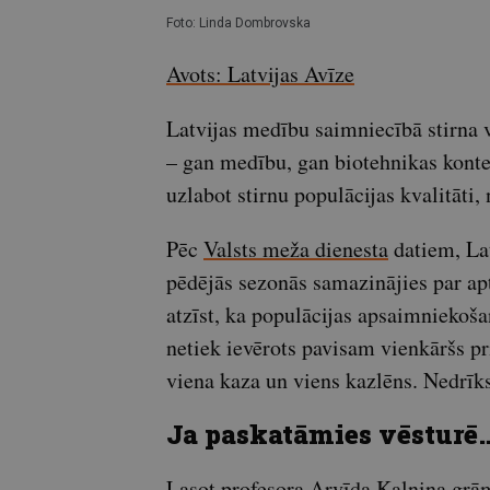
Foto: Linda Dombrovska
Avots: Latvijas Avīze
Latvijas medību saimniecībā stirna
– gan medību, gan biotehnikas konte
uzlabot stirnu populācijas kvalitāti, 
Pēc
Valsts meža dienesta
datiem, Lat
pēdējās sezonās samazinājies par ap
atzīst, ka populācijas apsaimniekoša
netiek ievērots pavisam vienkāršs pr
viena kaza un viens kazlēns. Nedrīks
Ja paskatāmies vēsturē
Lasot profesora Arvīda Kalniņa gr