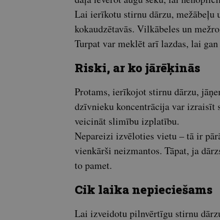
Lai ierīkotu stirnu dārzu, mežābeļu 
kokaudzētavās. Vilkābeles un mežroz
Turpat var meklēt arī lazdas, lai gan 
Riski, ar ko jārēķinās
Protams, ierīkojot stirnu dārzu, jāņe
dzīvnieku koncentrācija var izraisīt
veicināt slimību izplatību.
Nepareizi izvēloties vietu – tā ir pār
vienkārši neizmantos. Tāpat, ja dārz
to pamet.
Cik laika nepieciešams
Lai izveidotu pilnvērtīgu stirnu dārz