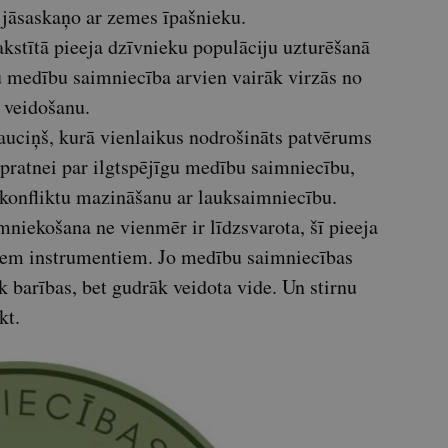
 jāsaskaņo ar zemes īpašnieku.
kstītā pieeja dzīvnieku populāciju uzturēšanā
u medību saimniecība arvien vairāk virzās no
 veidošanu.
lauciņš, kurā vienlaikus nodrošināts patvērums
zpratnei par ilgtspējīgu medību saimniecību,
 konfliktu mazināšanu ar lauksaimniecību.
mniekošana ne vienmēr ir līdzsvarota, šī pieeja
jiem instrumentiem. Jo medību saimniecības
k barības, bet gudrāk veidota vide. Un stirnu
kt.