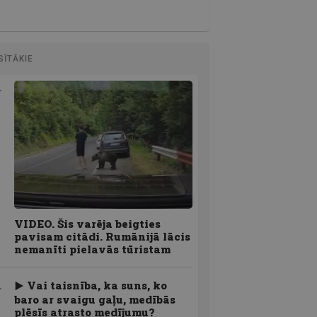
SĪTĀKIE
VIDEO. Šis varēja beigties
pavisam citādi. Rumānijā lācis
nemanīti pielavās tūristam
Vai taisnība, ka suns, ko
baro ar svaigu gaļu, medībās
plēsīs atrasto medījumu?