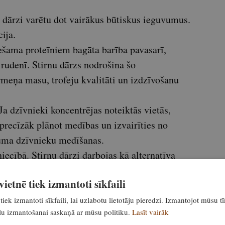
dārzi varētu dot vairākus būtiskus ieguvumus.
ija.
ciešama proteīniem bagāta barība pavasarī,
rudenī. Stirnu dārzs nodrošina šo
rmeņa masu, trofeju kvalitāti un izdzīvošanu
Ja dzīvnieki koncentrējas noteiktās vietās,
precīzāk plānot medības un izvairīties no
uma dzīvnieku medīšanas.
ecībā. Stirnu dārzi darbojas kā alternatīva
nu uz kultūraugiem un notur dzīvniekus meža
ietnē tiek izmantoti sīkfaili
tiek izmantoti sīkfaili, lai uzlabotu lietotāju pieredzi. Izmantojot mūsu t
iecībai
ailu izmantošanai saskaņā ar mūsu politiku.
Lasīt vairāk