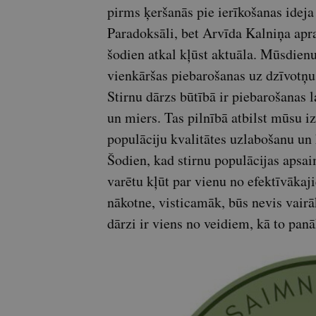
pirms ķeršanās pie ierīkošanas ideja
Paradoksāli, bet Arvīda Kalniņa apra
šodien atkal kļūst aktuāla. Mūsdien
vienkāršas piebarošanas uz dzīvotņu
Stirnu dārzs būtībā ir piebarošanas 
un miers. Tas pilnībā atbilst mūsu i
populāciju kvalitātes uzlabošanu un
Šodien, kad stirnu populācijas apsai
varētu kļūt par vienu no efektīvāka
nākotne, visticamāk, būs nevis vairā
dārzi ir viens no veidiem, kā to panā