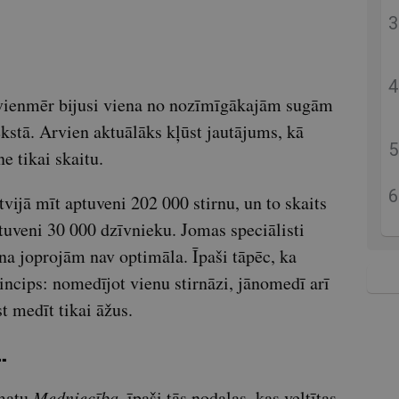
 vienmēr bijusi viena no nozīmīgākajām sugām
kstā. Arvien aktuālāks kļūst jautājums, kā
ne tikai skaitu.
vijā mīt aptuveni 202 000 stirnu, un to skaits
tuveni 30 000 dzīvnieku. Jomas speciālisti
na joprojām nav optimāla. Īpaši tāpēc, ka
incips: nomedījot vienu stirnāzi, jānomedī arī
t medīt tikai āžus.
…
āmatu
Medniecība
, īpaši tās nodaļas, kas veltītas