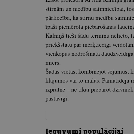
stirnām un medību saimniecībai, tos
pārliecība, ka stirnu medību saimni
īpaši piemērota piebarošanas lauciņa
Kalniņš tieši šādu terminu nelieto, t
priekšstatu par mērķtiecīgi veidotā
vienkopus nodrošināta daudzveidīga b
miers.
Šādas vietas, kombinējot sējumus, 
klajumos vai to malās. Pamatideja ir
izpratnē – ne tikai piebarot dzīvnieku
pastāvīgi.
Ieguvumi populācijai