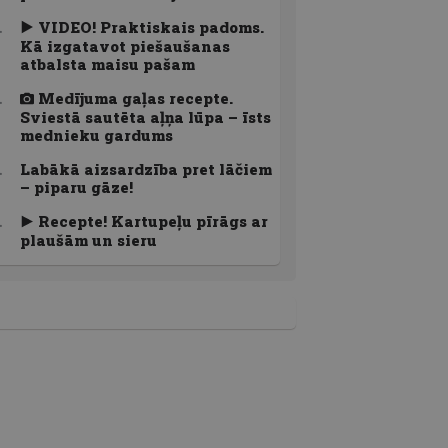
VIDEO! Praktiskais padoms.
Kā izgatavot piešaušanas
atbalsta maisu pašam
Medījuma gaļas recepte.
Sviestā sautēta aļņa lūpa – īsts
mednieku gardums
Labākā aizsardzība pret lāčiem
– piparu gāze!
Recepte! Kartupeļu pīrāgs ar
plaušām un sieru