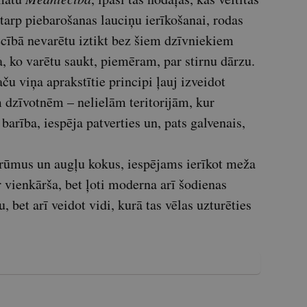
tarp piebarošanas lauciņu ierīkošanai, rodas
ecībā nevarētu iztikt bez šiem dzīvniekiem
, ko varētu saukt, piemēram, par stirnu dārzu.
aču viņa aprakstītie principi ļauj izveidot
m dzīvotnēm – nelielām teritorijām, kur
arība, iespēja patverties un, pats galvenais,
krūmus un augļu kokus, iespējams ierīkot meža
 vienkārša, bet ļoti moderna arī šodienas
, bet arī veidot vidi, kurā tas vēlas uzturēties