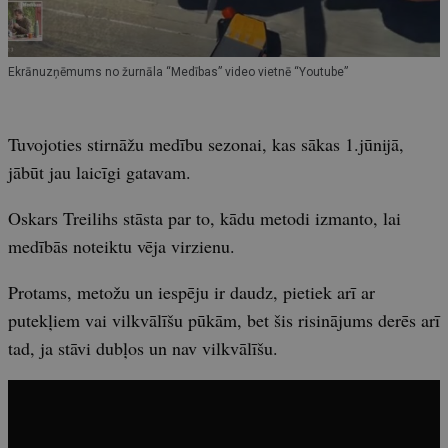
Ekrānuzņēmums no žurnāla “Medības” video vietnē “Youtube”
Tuvojoties stirnāžu medību sezonai, kas sākas 1.jūnijā,
jābūt jau laicīgi gatavam.
Oskars Treilihs stāsta par to, kādu metodi izmanto, lai
medībās noteiktu vēja virzienu.
Protams, metožu un iespēju ir daudz, pietiek arī ar
putekļiem vai vilkvālīšu pūkām, bet šis risinājums derēs arī
tad, ja stāvi dubļos un nav vilkvālīšu.