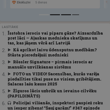
Ekskluzīvi
5 dienas
LASĪTĀKIE
Īsstobra ierocis vai piparu gāze? Aizsardzība
pret lāci — Aļaskas mednieka skatījums un
tas, kas jāņem vērā arī Latvijā
Kā aprīkot laivu ūdensputnu medībām?
Stāsta pieredzējuši mednieki
Rössler Signature – pirmais ierocis ar
manuālo uzvilkšanas sistēmu
FOTO un VIDEO! Sacensības, kurās varēja
piedalīties tikai puse no visiem gribētājiem.
Salacas lašu kauss 2025
Žīguros lācis uzbrūk un ievaino cilvēku
(PAPILDINĀTS)
Policijai vilšanās, inspektori paspiež roku
un iesper zibens! “Šauj garām!” #347 epizode