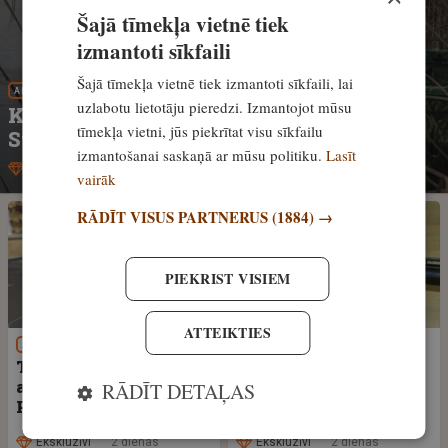
Šajā tīmekļa vietnē tiek
izmantoti sīkfaili
Šajā tīmekļa vietnē tiek izmantoti sīkfaili, lai
APRĪKOJUMS
uzlabotu lietotāju pieredzi. Izmantojot mūsu
Kā aprīkot laivu ūdensputnu medībām?
tīmekļa vietni, jūs piekrītat visu sīkfailu
Stāsta pieredzējuši mednieki
izmantošanai saskaņā ar mūsu politiku.
Lasīt
Ekskluzīvi
2 dienas
vairāk
RĀDĪT VISUS PARTNERUS
(1884) →
PIEKRIST VISIEM
ATTEIKTIES
APRĪKOJUMS
APRĪKOJUMS
Tēmēklis, ko tumsā
10 iemesli, kādēļ var
apskaustu pat kaķis!
uzsprāgt ieroča stobrs
RĀDĪT DETAĻAS
Pantera EX 640
Ekskluzīvi
2 dienas
Ekskluzīvi
2 dienas