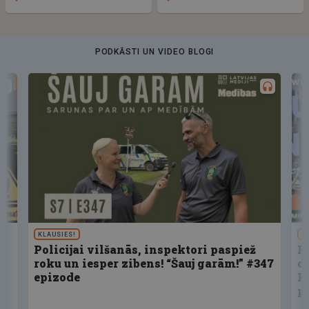
PODKĀSTI UN VIDEO BLOGI
KLAUSIES!
U
Policijai vilšanās, inspektori paspiež
F
roku un iesper zibens! “Šauj garām!” #347
d
epizode
K
p