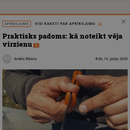
VISI RAKSTI PAR APRĪKOJUMU
APRĪKOJUMS
Praktisks padoms: kā noteikt vēja
virzienu
0
AR
Andris Rībens
8:06, 16. jūnijs 2020