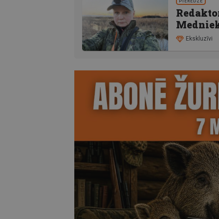
PIEREDZE
Redaktor
Mednieks
Ekskluzīvi