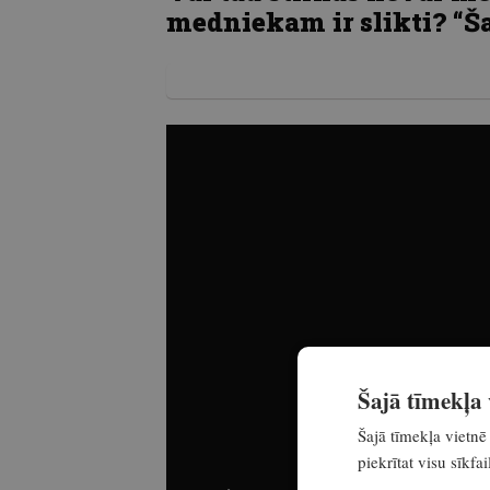
medniekam ir slikti? “Š
Šajā tīmekļa v
Šajā tīmekļa vietnē 
piekrītat visu sīkf