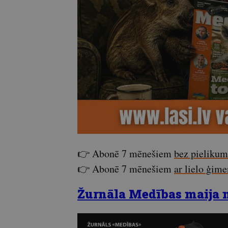
👉 Abonē 7 mēnešiem
bez pieliku
👉 Abonē 7 mēnešiem
ar lielo ģim
Žurnāla Medības maija nu