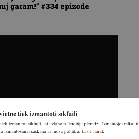
auj garām!” #334 epizode
ietnē tiek izmantoti sīkfaili
tiek izmantoti sīkfaili, lai uzlabotu lietotāju pieredzi. Izmantojot mūsu t
ailu izmantošanai saskaņā ar mūsu politiku.
Lasīt vairāk