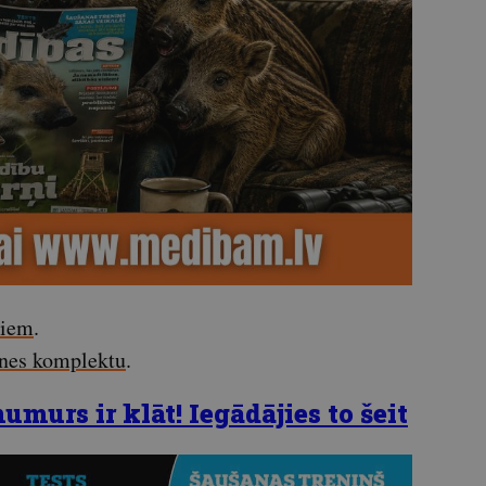
miem
.
enes komplektu
.
murs ir klāt! Iegādājies to šeit