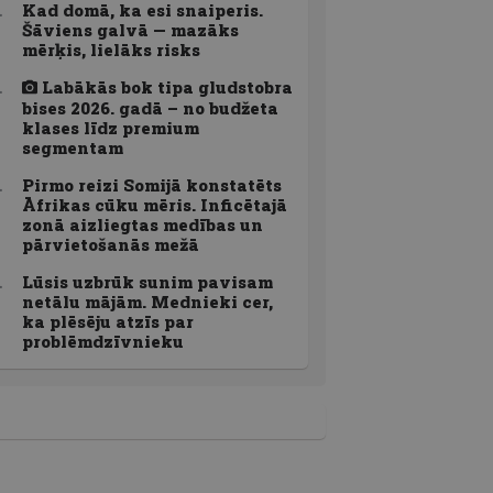
Kad domā, ka esi snaiperis.
Šāviens galvā — mazāks
mērķis, lielāks risks
Labākās bok tipa gludstobra
bises 2026. gadā – no budžeta
klases līdz premium
segmentam
Pirmo reizi Somijā konstatēts
Āfrikas cūku mēris. Inficētajā
zonā aizliegtas medības un
pārvietošanās mežā
Lūsis uzbrūk sunim pavisam
netālu mājām. Mednieki cer,
ka plēsēju atzīs par
problēmdzīvnieku