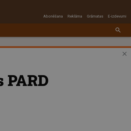
Abonēšana
Reklāma
Grāmatas
E-izdevumi
as PARD