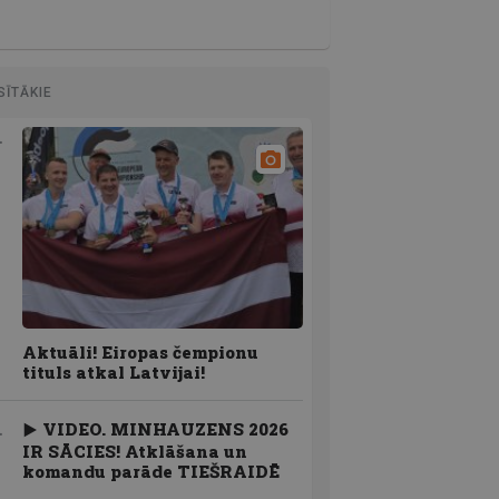
SĪTĀKIE
Aktuāli! Eiropas čempionu
tituls atkal Latvijai!
VIDEO. MINHAUZENS 2026
IR SĀCIES! Atklāšana un
komandu parāde TIEŠRAIDĒ