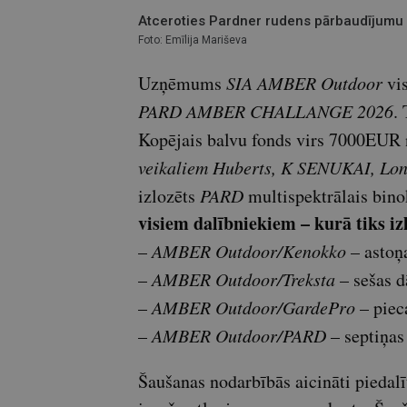
Atceroties Pardner rudens pārbaudījumu
Foto: Emīlija Mariševa
Uzņēmums
SIA AMBER Outdoor
vis
PARD AMBER CHALLANGE 2026
.
Kopējais balvu fonds virs 7000EUR 
veikaliem Huberts, K SENUKAI, L
izlozēts
PARD
multispektrālais bino
visiem dalībniekiem – kurā tiks iz
–
AMBER Outdoor/Kenokko
– astoņ
–
AMBER Outdoor/Treksta
– sešas d
–
AMBER Outdoor/GardePro
– piec
–
AMBER Outdoor/PARD
– septiņas
Šaušanas nodarbībās aicināti piedalī