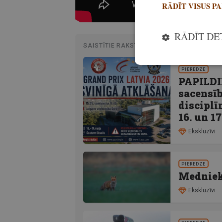
RĀDĪT VISUS P
RĀDĪT DE
SAISTĪTIE RAKSTI
PIEREDZE
PAPILDI
sacensī
disciplī
16. un 17
Ekskluzīvi
PIEREDZE
Medniek
Ekskluzīvi