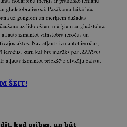
ušanas nodarbību mērķis ir praktisko iemaņu
 un gludstobra ieroci. Pasākuma laikā būs
ušana uz gongiem un mērķiem dažādās
rī šaušana uz lidojošiem mērķiem ar gludstobra
 atļauts izmantot vītņstobra ieročus un
tīvajos aktos. Nav atļauts izmantot ieročus,
rī ieročus, kuru kalibrs mazāks par
.222Rem
 Ir atļauts izmantot priekšējo divkāju balstu,
M ŠEIT!
dīt, kad gribas, un būt