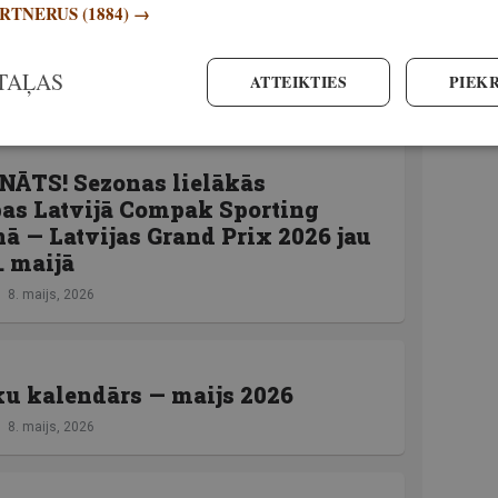
ARTNERUS
(1884) →
TAĻAS
ATTEIKTIES
PIEKR
NĀTS! Sezonas lielākās
bas Latvijā Compak Sporting
nā — Latvijas Grand Prix 2026 jau
. maijā
8. maijs, 2026
u kalendārs — maijs 2026
8. maijs, 2026