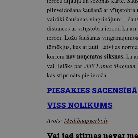
ieroču atļauja un sezonas karte. Ša
pilnveidošana šaušanā ar vītņstobra
vairāki šaušanas vingrinājumi – ša
distancēs ar vītņstobra ieroci, kā a
ieroci. Ložu šaušanas vingrinājumos
tēmēkļus, kas atļauti Latvijas norma
nav noņemtas siksnas
kuriem
, kā a
vai lielāks par
.338 Lapua Magnum
.
kas stiprināts pie ieroča.
PIESAKIES SACENSĪBĀ
VISS NOLIKUMS
Avots:
Medibuapgerbi.lv
Vai tad stirnas nevar me