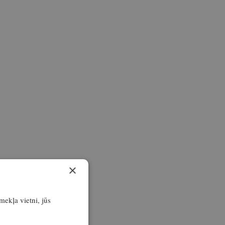
×
īmekļa vietni, jūs