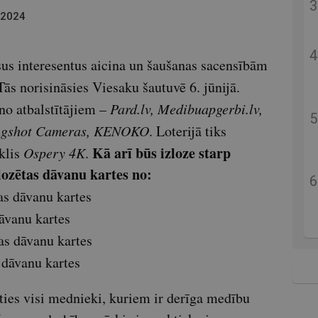
 2024
us interesentus aicina un šaušanas sacensībām
 Tās norisināsies Viesaku šautuvē 6. jūnijā.
no atbalstītājiem –
Pard.lv, Medibuapgerbi.lv,
ongshot Cameras, KENOKO
. Loterijā tiks
Kā arī būs izloze starp
klis
Ospery 4K
.
lozētas dāvanu kartes no:
as dāvanu kartes
āvanu kartes
as dāvanu kartes
 dāvanu kartes
ties visi mednieki, kuriem ir derīga medību