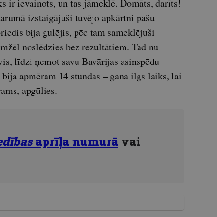
ks ir ievainots, un tas jāmeklē. Domāts, darīts!
arumā izstaigājuši tuvējo apkārtni pašu
riedis bija gulējis, pēc tam sameklējuši
emžēl noslēdzies bez rezultātiem. Tad nu
vis, līdzi ņemot savu Bavārijas asinspēdu
bija apmēram 14 stundas – gana ilgs laiks, lai
rams, apgūlies.
dības
aprīļa numurā
vai