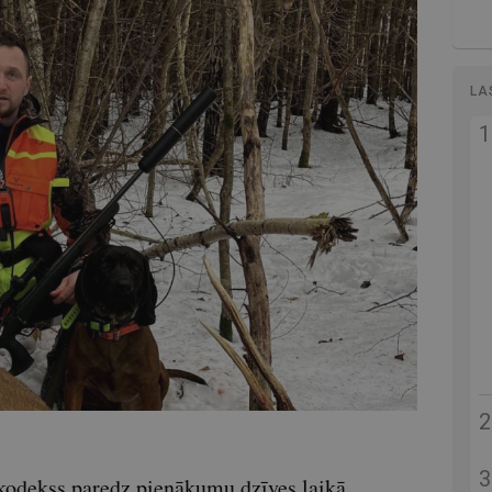
LA
kodekss paredz pienākumu dzīves laikā