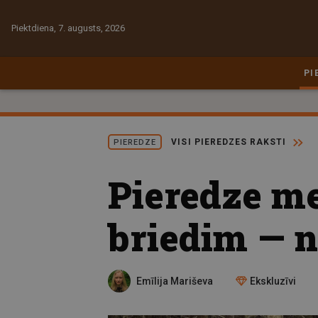
Piektdiena, 7. augusts, 2026
PI
VISI PIEREDZES RAKSTI
PIEREDZE
Pieredze me
briedim — n
Emīlija Mariševa
Ekskluzīvi