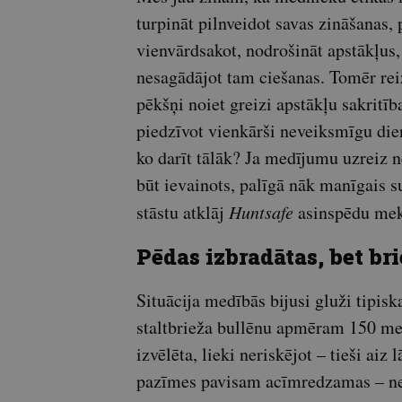
turpināt pilnveidot savas zināšanas,
vienvārdsakot, nodrošināt apstākļus,
nesagādājot tam ciešanas. Tomēr reiz
pēkšņi noiet greizi apstākļu sakritība
piedzīvot vienkārši neveiksmīgu die
ko darīt tālāk? Ja medījumu uzreiz n
būt ievainots, palīgā nāk manīgais 
stāstu atklāj
Huntsafe
asinspēdu mekl
Pēdas izbradātas, bet bri
Situācija medībās bijusi gluži tipisk
staltbrieža bullēnu apmēram 150 metr
izvēlēta, lieki neriskējot – tieši aiz
pazīmes pavisam acīmredzamas – ner