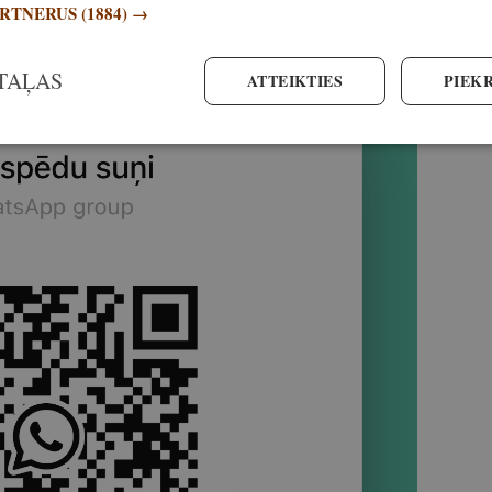
ARTNERUS
(1884) →
TAĻAS
ATTEIKTIES
PIEKR