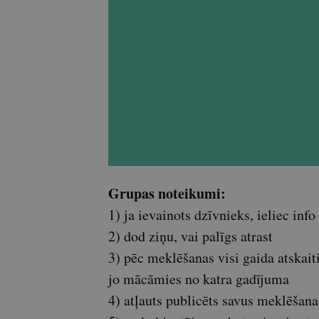
Grupas noteikumi:
1) ja ievainots dzīvnieks, ieliec info
2) dod ziņu, vai palīgs atrast
3) pēc meklēšanas visi gaida atskait
jo mācāmies no katra gadījuma
4) atļauts publicēts savus meklēšan