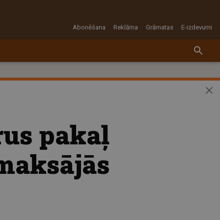
Abonēšana
Reklāma
Grāmatas
E-izdevumi
rus pakaļ
tmaksājās