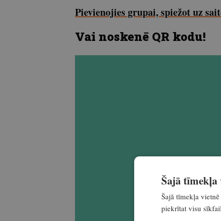
Pievienojies grupai, spiežot uz sait
Vai noskenē QR kodu!
Šajā tīmekļa v
Šajā tīmekļa vietnē 
piekrītat visu sīkf