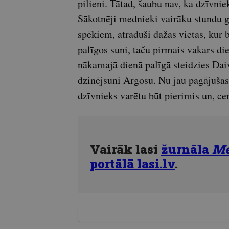
pilieni. Tātad, šaubu nav, ka dzīvnie
Sākotnēji mednieki vairāku stundu g
spēkiem, atraduši dažas vietas, kur b
palīgos suni, taču pirmais vakars di
nākamajā dienā palīgā steidzies Dai
dzinējsuni Argosu. Nu jau pagājušas 
dzīvnieks varētu būt pierimis un, ce
Vairāk lasi
žurnāla
Me
portālā lasi.lv
.