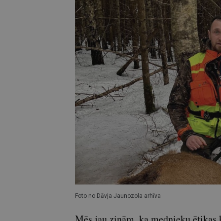
Foto no Dāvja Jaunozola arhīva
Mēs jau zinām, ka mednieku ētikas 