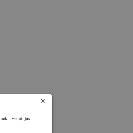
×
īmekļa vietni, jūs