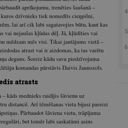
 pārbaudīt aprīkojumu, trenēties šaušanā –
 kuros dzīvnieks tiek nomedīts cieņpilni,
ēm, lai arī cik labi sagatavojies būtu, kaut kas
s vai nejaušas kļūdas dēļ. Jā, kļūdīties vai
nu mēdzam mēs visi. Tikai jautājums vietā –
eizdodas atrast vai ir aizdomas, ka tas varētu
suņa deguns. Šoreiz kādu savu piedzīvojuma
ētāju komandas pārstāvis Daivis Jaunozols.
edis atrasts
a – kāds mednieks raidījis šāvienu uz
u distancē. Arī tēmēšanas vieta bijusi pareizi
 lāpstiņas. Pārbaudot šāviena vietu, trāpījuma
egulāri, bet tomēr labi saskatāmi asins