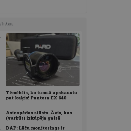
SĪTĀKIE
Tēmēklis, ko tumsā apskaustu
pat kaķis! Pantera EX 640
Asinspēdas stāsts. Āzis, kas
(varbūt) izkūpēja gaisā
DAP: Lāču monitorings ir