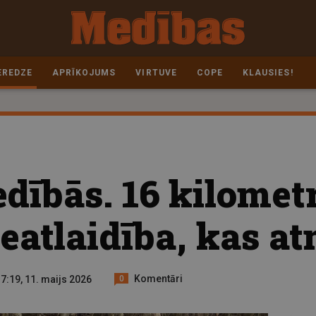
EREDZE
APRĪKOJUMS
VIRTUVE
COPE
KLAUSIES!
dībās. 16 kilomet
eatlaidība, kas a
Komentāri
7:19, 11. maijs 2026
0