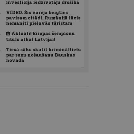
investīcija iedzīvotāju drošībā
VIDEO. Šis varēja beigties
pavisam citādi. Rumānijā lācis
nemanīti pielavās tūristam
Aktuāli! Eiropas čempionu
tituls atkal Latvijai!
Tiesā sāks skatīt krimināllietu
par suņu nošaušanu Bauskas
novadā