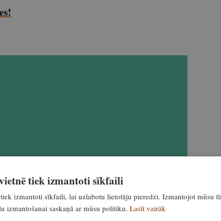
es!
ietnē tiek izmantoti sīkfaili
tiek izmantoti sīkfaili, lai uzlabotu lietotāju pieredzi. Izmantojot mūsu t
ailu izmantošanai saskaņā ar mūsu politiku.
Lasīt vairāk