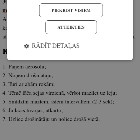
300 ml iepakojums, aerosola darbības distance līdz 10
m – cena 54 eiro
PIEKRIST VISIEM
Aerosolam ir arī speciāls drošības vāciņš, kas nodrošina,
ATTEIKTIES
ka viela no aerosola nesāk plūst pati no sevis. Parocīgs
aizsarglīdzeklis meža vidē, kur ir daudz dažādu dzīvnieku.
RĀDĪT DETAĻAS
Ko darīt, ja uzbrūk lācis?
1. Paņem aerosolu;
2. Noņem drošinātāju;
3. Turi ar abām rokām;
4. Tēmē lāča sejas virzienā, vēršot mazliet uz leju;
5. Smidzini maziem, īsiem intervāliem (2-3 sek);
6. Ja lācis tuvojas, atkārto;
7. Uzliec drošinātāju un noliec drošā vietā.