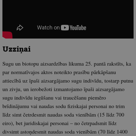
Uzziņai
Sugu un biotopu aizsardzības likuma 25. pantā rakstīts, ka
par normatīvajos aktos noteikto prasību pārkāpšanu
attiecībā uz īpaši aizsargājamo sugu indivīdu, tostarp putnu
un zivju, un ierobežoti izmantojamo īpaši aizsargājamo
sugu indivīdu iegūšanu vai traucēšanu piemēro
brīdinājumu vai naudas sodu fiziskajai personai no trim
līdz simt četrdesmit naudas soda vienībām (15 līdz 700
eiro), bet juridiskajai personai – no četrpadsmit līdz
divsimt astoņdesmit naudas soda vienībām (70 līdz 1400