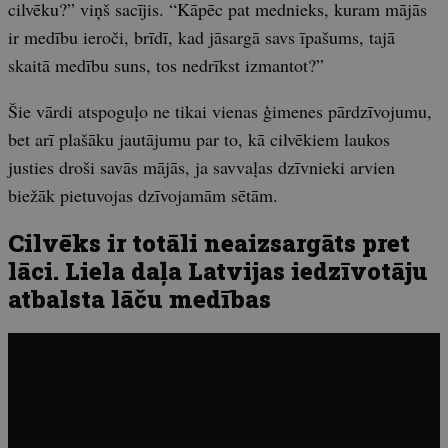
cilvēku?” viņš sacījis. “Kāpēc pat mednieks, kuram mājās
ir medību ieroči, brīdī, kad jāsargā savs īpašums, tajā
skaitā medību suns, tos nedrīkst izmantot?”
Šie vārdi atspoguļo ne tikai vienas ģimenes pārdzīvojumu,
bet arī plašāku jautājumu par to, kā cilvēkiem laukos
justies droši savās mājās, ja savvaļas dzīvnieki arvien
biežāk pietuvojas dzīvojamām sētām.
Cilvēks ir totāli neaizsargāts pret
lāci. Liela daļa Latvijas iedzīvotāju
atbalsta lāču medības