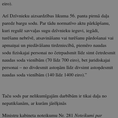
eiro).
Arī Dzīvnieku aizsardzības likuma 56. panta pirmā daļa
paredz bargu sodu. Par tādu normatīvo aktu pārkāpšanu,
kuri regulē savvaļas sugu dzīvnieku ieguvi, iegādi,
turēšanu nebrīvē, atsavināšanu vai turēšanu pārdošanai vai
apmaiņai un piedāvāšanu tirdzniecībā, piemēro naudas
sodu fiziskajai personai no četrpadsmit līdz simt četrdesmit
naudas soda vienībām (70 līdz 700 eiro), bet juridiskajai
personai – no divdesmit astoņām līdz divsimt astoņdesmit
naudas soda vienībām (140 līdz 1400 eiro).”
Taču sods par nelikumīgajām darbībām ir tikai daļa no
nepatikšanām, ar kurām jārēķinās
Ministru kabineta noteikumu Nr. 281
Noteikumi par