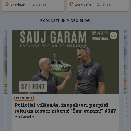
Ekskluzīvi
2 dienas
Ekskluzīvi
2 dienas
PODKĀSTI UN VIDEO BLOGI
KLAUSIES!
U
Policijai vilšanās, inspektori paspiež
F
roku un iesper zibens! “Šauj garām!” #347
d
epizode
K
p