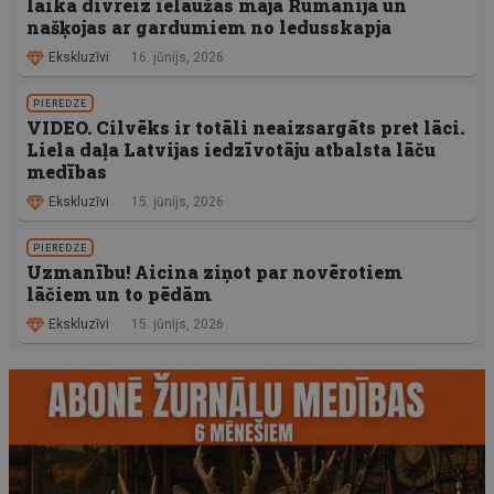
laikā divreiz ielaužas mājā Rumānijā un
našķojas ar gardumiem no ledusskapja
Ekskluzīvi
16. jūnijs, 2026
PIEREDZE
VIDEO. Cilvēks ir totāli neaizsargāts pret lāci.
Liela daļa Latvijas iedzīvotāju atbalsta lāču
medības
Ekskluzīvi
15. jūnijs, 2026
PIEREDZE
Uzmanību! Aicina ziņot par novērotiem
lāčiem un to pēdām
Ekskluzīvi
15. jūnijs, 2026