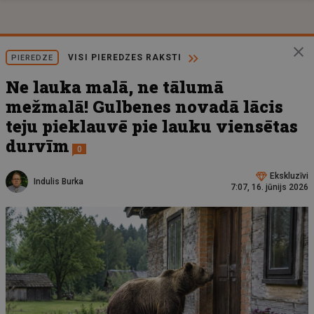
VISI PIEREDZES RAKSTI
PIEREDZE
Ne lauka malā, ne tālumā
mežmalā! Gulbenes novadā lācis
teju pieklauvē pie lauku viensētas
durvīm
0
Ekskluzīvi
Indulis Burka
7:07, 16. jūnijs 2026