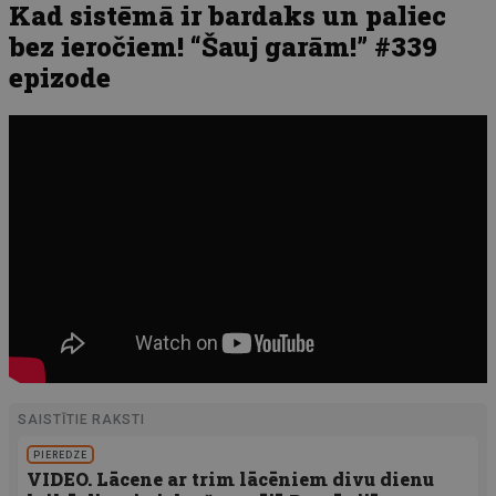
Kad sistēmā ir bardaks un paliec
bez ieročiem! “Šauj garām!” #339
epizode
SAISTĪTIE RAKSTI
PIEREDZE
VIDEO. Lācene ar trim lācēniem divu dienu