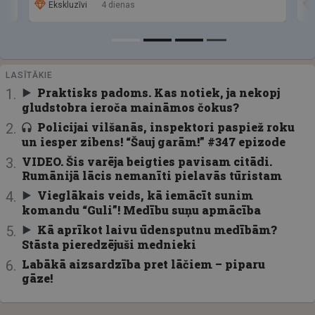
Ekskluzīvi
4 dienas
LASĪTĀKIE
Praktisks padoms. Kas notiek, ja nekopj
gludstobra ieroča maināmos čokus?
Policijai vilšanās, inspektori paspiež roku
un iesper zibens! “Šauj garām!” #347 epizode
VIDEO. Šis varēja beigties pavisam citādi.
Rumānijā lācis nemanīti pielavās tūristam
Vieglākais veids, kā iemācīt sunim
komandu “Guli”! Medību suņu apmācība
Kā aprīkot laivu ūdensputnu medībām?
Stāsta pieredzējuši mednieki
Labākā aizsardzība pret lāčiem – piparu
gāze!