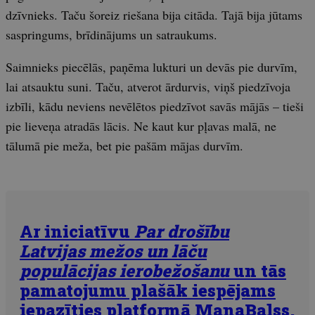
dzīvnieks. Taču šoreiz riešana bija citāda. Tajā bija jūtams
saspringums, brīdinājums un satraukums.
Saimnieks piecēlās, paņēma lukturi un devās pie durvīm,
lai atsauktu suni. Taču, atverot ārdurvis, viņš piedzīvoja
izbīli, kādu neviens nevēlētos piedzīvot savās mājās – tieši
pie lieveņa atradās lācis. Ne kaut kur pļavas malā, ne
tālumā pie meža, bet pie pašām mājas durvīm.
Ar iniciatīvu
Par drošību
Latvijas mežos un lāču
populācijas ierobežošanu
un tās
pamatojumu plašāk iespējams
iepazīties platformā ManaBalss,