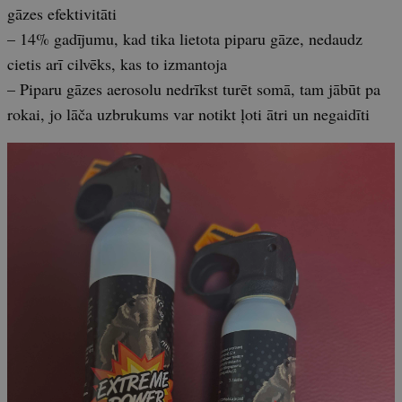
gāzes efektivitāti
– 14% gadījumu, kad tika lietota piparu gāze, nedaudz
cietis arī cilvēks, kas to izmantoja
– Piparu gāzes aerosolu nedrīkst turēt somā, tam jābūt pa
rokai, jo lāča uzbrukums var notikt ļoti ātri un negaidīti