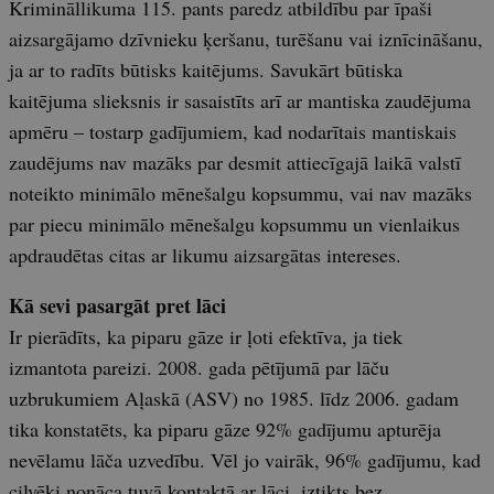
Krimināllikuma 115. pants paredz atbildību par īpaši
aizsargājamo dzīvnieku ķeršanu, turēšanu vai iznīcināšanu,
ja ar to radīts būtisks kaitējums. Savukārt būtiska
kaitējuma slieksnis ir sasaistīts arī ar mantiska zaudējuma
apmēru – tostarp gadījumiem, kad nodarītais mantiskais
zaudējums nav mazāks par desmit attiecīgajā laikā valstī
noteikto minimālo mēnešalgu kopsummu, vai nav mazāks
par piecu minimālo mēnešalgu kopsummu un vienlaikus
apdraudētas citas ar likumu aizsargātas intereses.
Kā sevi pasargāt pret lāci
Ir pierādīts, ka piparu gāze ir ļoti efektīva, ja tiek
izmantota pareizi. 2008. gada pētījumā par lāču
uzbrukumiem Aļaskā (ASV) no 1985. līdz 2006. gadam
tika konstatēts, ka piparu gāze 92% gadījumu apturēja
nevēlamu lāča uzvedību. Vēl jo vairāk, 96% gadījumu, kad
cilvēki nonāca tuvā kontaktā ar lāci, iztikts bez