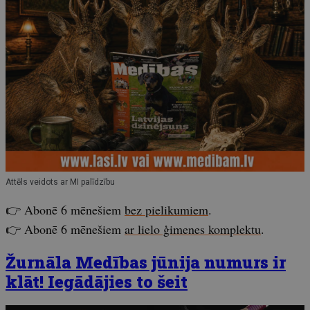
Attēls veidots ar MI palīdzību
👉 Abonē 6 mēnešiem
bez pielikumiem
.
👉 Abonē 6 mēnešiem
ar lielo ģimenes komplektu
.
Žurnāla Medības jūnija numurs ir
klāt! Iegādājies to šeit