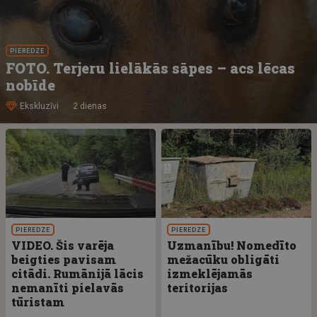
PIEREDZE
FOTO. Terjeru lielākās sāpes – acs lēcas
nobīde
Ekskluzīvi
2 dienas
PIEREDZE
PIEREDZE
VIDEO. Šis varēja
Uzmanību! Nomedīto
beigties pavisam
mežacūku obligāti
citādi. Rumānijā lācis
izmeklējamās
nemanīti pielavās
teritorijas
tūristam