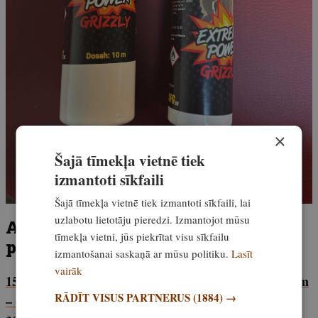
×
Šajā tīmekļa vietnē tiek
izmantoti sīkfaili
Šajā tīmekļa vietnē tiek izmantoti sīkfaili, lai
uzlabotu lietotāju pieredzi. Izmantojot mūsu
Aizsargājošs aerosols
CR Grizzly
tīmekļa vietni, jūs piekrītat visu sīkfailu
pret lāču uzbrukumiem
izmantošanai saskaņā ar mūsu politiku.
Lasīt
vairāk
150 ml iepakojums, aerosola darbības distance līdz 5 m
RĀDĪT VISUS PARTNERUS
(1884) →
– cena 32,90 eiro