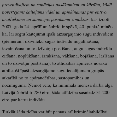
preventīvajiem un sanācijas pasākumiem un kārtību, kādā
novērtējams kaitējums videi un aprēķināmas preventīvo,
neatliekamo un sanācijas pasākumu izmaksas
, kas izdoti
2007. gada 24. aprīlī un šobrīd ir spēkā, 40. punktā minēts,
ka, lai segtu kaitējumu īpaši aizsargājamo sugu indivīdiem
(piemēram, dzīvnieku sugas indivīdu nogalināšana,
ievainošana un to dzīvotņu postīšana, augu sugas indivīdu
ciršana, noplūkšana, izrakšana, vākšana, bojāšana, lasīšana
un to dzīvotņu postīšana), to atlīdzības apmērus nosaka
atbilstoši īpaši aizsargājamo sugu iedalījumam grupās
atkarībā no to apdraudētības, sastopamības un
nozīmīguma. Ņemot vērā, ka minimālā mēneša darba alga
Latvijā šobrīd ir 780 eiro, šāda atlīdzība sasniedz 31 200
eiro par katru indivīdu.
Turklāt šāda rīcība var būt pamats arī kriminālatbildībai.