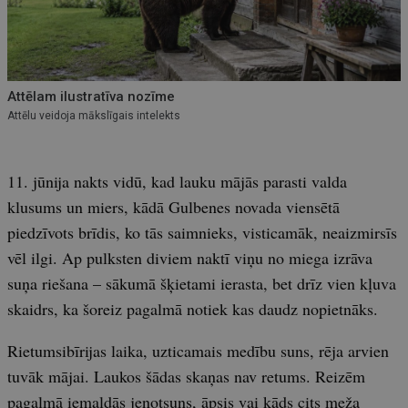
Attēlam ilustratīva nozīme
Attēlu veidoja mākslīgais intelekts
11. jūnija nakts vidū, kad lauku mājās parasti valda
klusums un miers, kādā Gulbenes novada viensētā
piedzīvots brīdis, ko tās saimnieks, visticamāk, neaizmirsīs
vēl ilgi. Ap pulksten diviem naktī viņu no miega izrāva
suņa riešana – sākumā šķietami ierasta, bet drīz vien kļuva
skaidrs, ka šoreiz pagalmā notiek kas daudz nopietnāks.
Rietumsibīrijas laika, uzticamais medību suns, rēja arvien
tuvāk mājai. Laukos šādas skaņas nav retums. Reizēm
pagalmā iemaldās jenotsuns, āpsis vai kāds cits meža