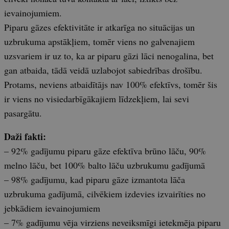
ievainojumiem.
Piparu gāzes efektivitāte ir atkarīga no situācijas un
uzbrukuma apstākļiem, tomēr viens no galvenajiem
uzsvariem ir uz to, ka ar piparu gāzi lāci nenogalina, bet
gan atbaida, tādā veidā uzlabojot sabiedrības drošību.
Protams, neviens atbaidītājs nav 100% efektīvs, tomēr šis
ir viens no visiedarbīgākajiem līdzekļiem, lai sevi
pasargātu.
Daži fakti:
– 92% gadījumu piparu gāze efektīva brūno lāču, 90%
melno lāču, bet 100% balto lāču uzbrukumu gadījumā
– 98% gadījumu, kad piparu gāze izmantota lāča
uzbrukuma gadījumā, cilvēkiem izdevies izvairīties no
jebkādiem ievainojumiem
– 7% gadījumu vēja virziens neveiksmīgi ietekmēja piparu