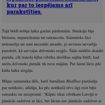
kur par to iespējams arī
parakstīties.
Tajā brīdī nebija laika garām pārdomām. Situācija bija
bīstama, neparedzama un satraucoša. Saimnieks lāci
netraucēja un suni necentās atsaukt, jo neviens nevarēja
paredzēt, kā savvaļas dzīvnieks reaģēs. Šāds mirklis skaidri
parāda, cik trausla kļūst cilvēka drošības sajūta brīdī, kad
meža dzīvnieks pienāk tik tuvu mājām. Par laimi lācis pēc
kāda laika aizgāja.
Mājas saimnieka dēls, kurš žurnālam
Medības
pastāstīja
par notikušo, atklāja, ka pēc notikušā tēvs ilgi esot bijis
satraukts un neizpratnē. “Kāpēc tikai cilvēkam Latvijā ir
jāmācās sadzīvot ar lāci, bet lācim nav jāmācās sadzīvot ar