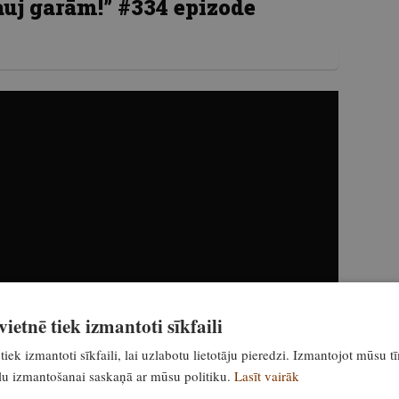
auj garām!” #334 epizode
ietnē tiek izmantoti sīkfaili
tiek izmantoti sīkfaili, lai uzlabotu lietotāju pieredzi. Izmantojot mūsu t
ailu izmantošanai saskaņā ar mūsu politiku.
Lasīt vairāk