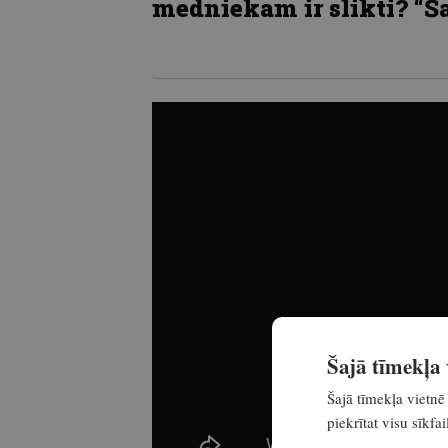
medniekam ir slikti? “Š
Šajā tīmekļa v
Šajā tīmekļa vietnē 
piekrītat visu sīkf