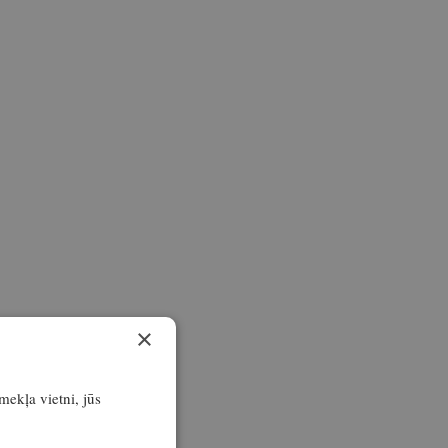
×
īmekļa vietni, jūs