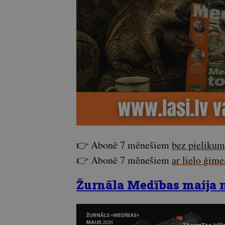
👉 Abonē 7 mēnešiem
bez pieliku
👉 Abonē 7 mēnešiem
ar lielo ģim
Žurnāla Medības maija nu