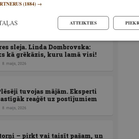
ARTNERUS
(1884) →
TAĻAS
ATTEIKTIES
PIEKR
es sleja. Linda Dombrovska:
 kā grēkāzis, kuru lamā visi!
8. maijs, 2026
lēsēji tuvojas mājām. Eksperti
lastīgāk reaģēt uz postījumiem
8. maijs, 2026
orņi – pirkt vai taisīt pašam, un