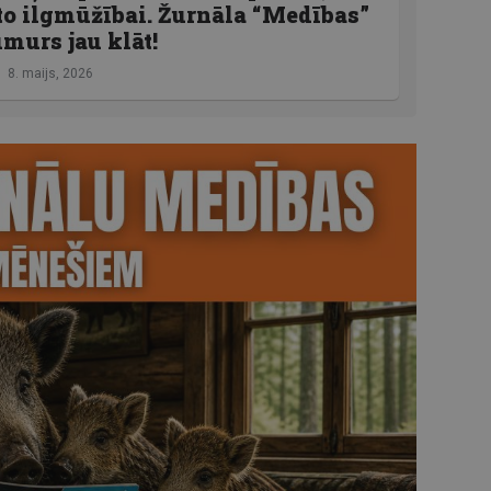
o ilgmūžībai. Žurnāla “Medības”
murs jau klāt!
8. maijs, 2026