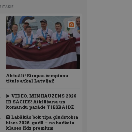
SĪTĀKIE
Aktuāli! Eiropas čempionu
tituls atkal Latvijai!
VIDEO. MINHAUZENS 2026
IR SĀCIES! Atklāšana un
komandu parāde TIEŠRAIDĒ
Labākās bok tipa gludstobra
bises 2026. gadā – no budžeta
klases līdz premium