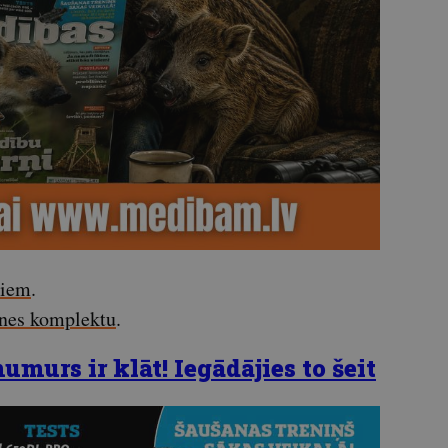
miem
.
enes komplektu
.
murs ir klāt! Iegādājies to šeit