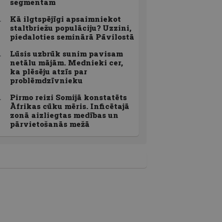
segmentam
Kā ilgtspējīgi apsaimniekot
staltbriežu populāciju? Uzzini,
piedaloties seminārā Pāvilostā
Lūsis uzbrūk sunim pavisam
netālu mājām. Mednieki cer,
ka plēsēju atzīs par
problēmdzīvnieku
Pirmo reizi Somijā konstatēts
Āfrikas cūku mēris. Inficētajā
zonā aizliegtas medības un
pārvietošanās mežā