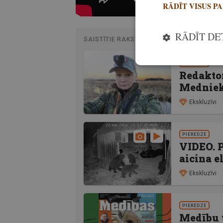
RĀDĪT VISUS P
RĀDĪT DE
SAISTĪTIE RAKSTI
PIEREDZE
Redaktor
Mednieks
Ekskluzīvi
PIEREDZE
VIDEO. P
aicina e
Ekskluzīvi
PIEREDZE
Medību t