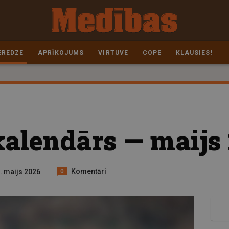
EREDZE
APRĪKOJUMS
VIRTUVE
COPE
KLAUSIES!
alendārs — maijs
Komentāri
8. maijs 2026
0