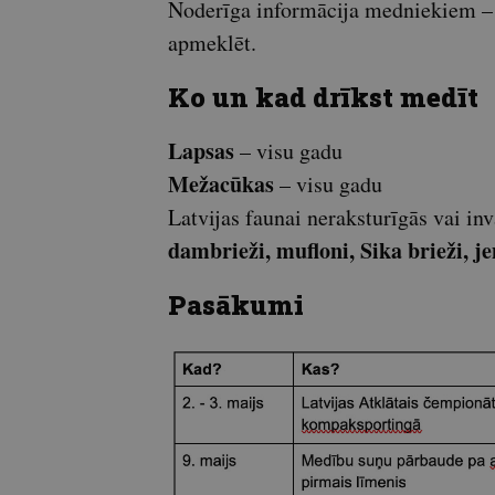
Noderīga informācija medniekiem – 
apmeklēt.
Ko un kad drīkst medīt
Lapsas
– visu gadu
Mežacūkas
– visu gadu
Latvijas faunai neraksturīgās vai in
dambrieži, mufloni, Sika brieži, je
Pasākumi