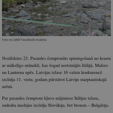
Foto no LMSF Facebook ieraksta
Noslēdzies 23. Pasaules čempionāts spiningošanā no krasta
ar mākslīgo mānekli, kas šogad norisinājās Itālijā, Malero
un Lanterna upēs. Latvijas izlase 16 valstu konkurencē
izcīnīja 11. vietu, godam pārstāvot Latviju starptautiskajā
arēnā.
Par pasaules čempioni kļuva mājiniece Itālijas izlase,
sudraba medaļas izcīnīja Slovākija, bet bronzu – Bulgārija.