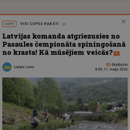
VISI COPES RAKSTI
COPE
Latvijas komanda atgriezusies no
Pasaules čempionāta spiningošanā
no krasta! Kā mūsējiem veicās?
0
Ekskluzīvi
Lielais Loms
8:00, 11. maijs 2026