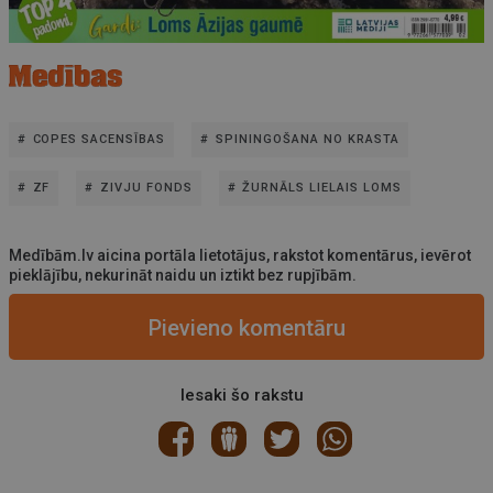
COPES SACENSĪBAS
SPININGOŠANA NO KRASTA
ZF
ZIVJU FONDS
ŽURNĀLS LIELAIS LOMS
Medībām.lv aicina portāla lietotājus, rakstot komentārus, ievērot
pieklājību, nekurināt naidu un iztikt bez rupjībām.
Pievieno komentāru
Iesaki šo rakstu