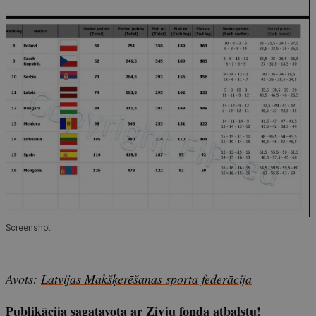
Screenshot
Avots:
Latvijas Makšķerēšanas sporta federācija
Publikācija sagatavota ar Zivju fonda atbalstu!