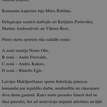
Komandas kapteinis bija Māris Rublāns.
Delegācijas sastāvā darbojās arī Krišjānis Pavlovskis,
Martins Ambrazēvičs un Viktors Roze.
Pirms starta sportisti tika sadalīti zonās:
A zonā startēja Nemo Olte,
B zonā – Andis Freivalds,
C zonā – Andris Kukors,
D zonā – Rūdolfs Egle.
Latvijas Makšķerēšanas sporta federācija pateicas
komandai par ieguldīto darbu, neatlaidību un cīņassparu
divu dienu garumā. Katrs starts pasaules līmenī dod ne
tikai pieredzi, bet arī motivāciju turpināt attīstīties un kļūt