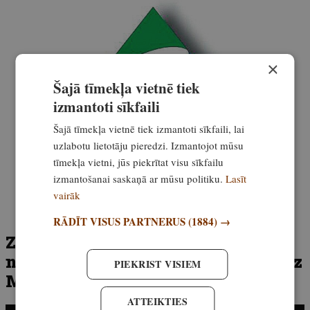
×
Šajā tīmekļa vietnē tiek
izmantoti sīkfaili
Šajā tīmekļa vietnē tiek izmantoti sīkfaili, lai
uzlabotu lietotāju pieredzi. Izmantojot mūsu
tīmekļa vietni, jūs piekrītat visu sīkfailu
izmantošanai saskaņā ar mūsu politiku.
Lasīt
vairāk
RĀDĪT VISUS PARTNERUS
(1884) →
Zviedrijas LIELĀKO paliju te
noķēra latvietis! Dodamies copēt uz
PIEKRIST VISIEM
Malgomaju
ATTEIKTIES