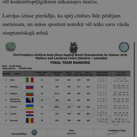
vēl konkurētspējīgākiem nākamajos mačos.
Latvijas izlase pierādīja, ka spēj cīnīties līdz pēdējam
metienam, un mūsu sportisti noteikti vēl teiks savu vārdu
starptautiskajā arēnā.