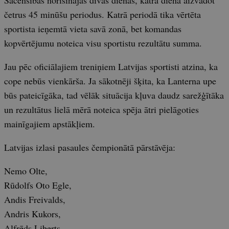
Sacensības norisinājās divas dienas, katrā dienā aizvadot
četrus 45 minūšu periodus. Katrā periodā tika vērtēta
sportista ieņemtā vieta savā zonā, bet komandas
kopvērtējumu noteica visu sportistu rezultātu summa.
Jau pēc oficiālajiem treniņiem Latvijas sportisti atzina, ka
cope nebūs vienkārša. Ja sākotnēji šķita, ka Lanterna upe
būs pateicīgāka, tad vēlāk situācija kļuva daudz sarežģītāka
un rezultātus lielā mērā noteica spēja ātri pielāgoties
mainīgajiem apstākļiem.
Latvijas izlasi pasaules čempionātā pārstāvēja:
Nemo Olte,
Rūdolfs Oto Egle,
Andis Freivalds,
Andris Kukors,
Alfrēds Liberts.