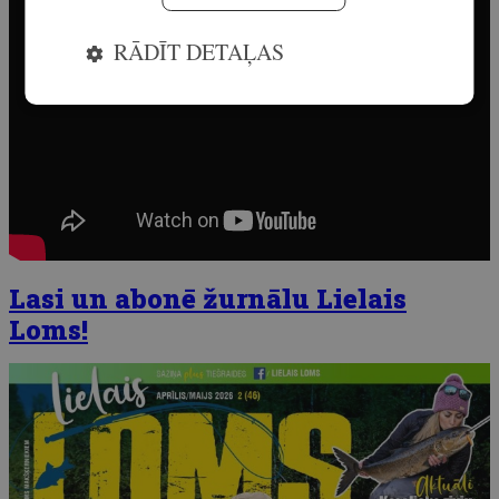
RĀDĪT DETAĻAS
Lasi un abonē žurnālu Lielais
Loms!