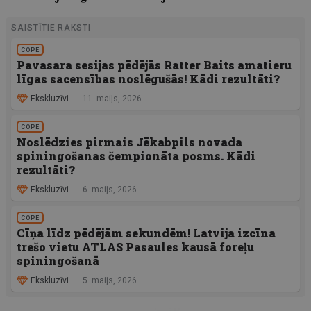
SAISTĪTIE RAKSTI
COPE
Pavasara sesijas pēdējās Ratter Baits amatieru
līgas sacensības noslēgušās! Kādi rezultāti?
Ekskluzīvi
11. maijs, 2026
COPE
Noslēdzies pirmais Jēkabpils novada
spiningošanas čempionāta posms. Kādi
rezultāti?
Ekskluzīvi
6. maijs, 2026
COPE
Cīņa līdz pēdējām sekundēm! Latvija izcīna
trešo vietu ATLAS Pasaules kausā foreļu
spiningošanā
Ekskluzīvi
5. maijs, 2026