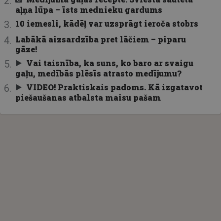
aļņa lūpa – īsts mednieku gardums
10 iemesli, kādēļ var uzsprāgt ieroča stobrs
Labākā aizsardzība pret lāčiem – piparu
gāze!
Vai taisnība, ka suns, ko baro ar svaigu
gaļu, medībās plēsīs atrasto medījumu?
VIDEO! Praktiskais padoms. Kā izgatavot
piešaušanas atbalsta maisu pašam