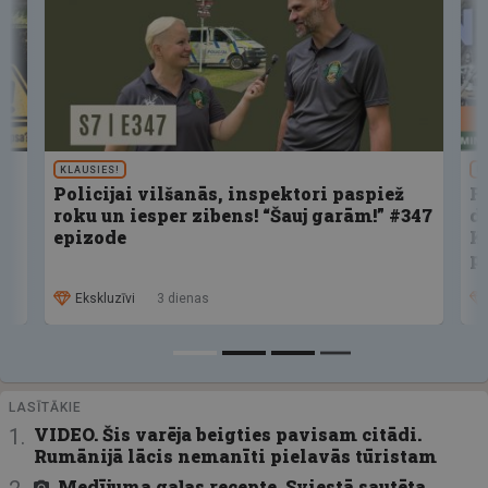
KLAUSIES!
U
Policijai vilšanās, inspektori paspiež
F
roku un iesper zibens! “Šauj garām!” #347
d
epizode
K
p
Ekskluzīvi
3 dienas
LASĪTĀKIE
VIDEO. Šis varēja beigties pavisam citādi.
Rumānijā lācis nemanīti pielavās tūristam
Medījuma gaļas recepte. Sviestā sautēta