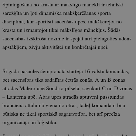
Spiningošana no krasta ar mākslīgo mānekli ir tehniski
sarežģīta un ļoti dinamiska makšķerēšanas sporta
disciplīna, kur sportisti sacenšas upēs, makšķerējot no
krasta un izmantojot tikai mākslīgos mānekļus. Šādās
sacensībās izšķiroša nozīme ir spējai ātri pielāgoties ūdens
apstākļiem, zivju aktivitātei un konkrētajai upei.
Šī gada pasaules čempionātā startēja 16 valstu komandas,
bet sacensības tika sadalītas četrās zonās. A un B zonas
atradās Malero upē Sondrio pilsētā, savukārt C un D zonas
– Lanterna upē. Abas upes atradās aptuveni pusstundas
brauciena attālumā viena no otras, tādēļ komandām bija
būtiska ne tikai sportiskā sagatavotība, bet arī precīza
organizācija un loģistika.