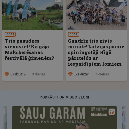
COPE
COPE
Trīs paaudzes
Gandrīz trīs zivis
vienuviet! Kā gāja
minūtē! Latvijas jaunie
Makšķerēšanas
spiningotāji Rīgā
festivālā ģimenēm?
pārsteidz ar
iespaidīgiem lomiem
Ekskluzīvi
3 dienas
Ekskluzīvi
4 dienas
PODKĀSTI UN VIDEO BLOGI