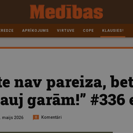
EREDZE
APRĪKOJUMS
VIRTUVE
COPE
KLAUSIES!
e nav pareiza, bet
Šauj garām!” #336
Komentāri
0. maijs 2026
0