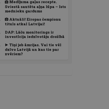
Medījuma gaļas recepte.
Sviestā sautēta aļņa lūpa – īsts
mednieku gardums
Aktuāli! Eiropas čempionu
tituls atkal Latvijai!
DAP: Lāču monitorings ir
investīcija iedzīvotāju drošībā
Tiņi jeb āmrijas. Vai tie vēl
dzīvo Latvijā un kas tie par
zvēriem?