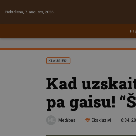
Piektdiena, 7. augusts, 2026
PI
KLAUSIES!
Kad uzskait
pa gaisu! “
ME
Medības
Ekskluzīvi
6:34, 2