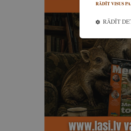
RĀDĪT VISUS P
RĀDĪT DE