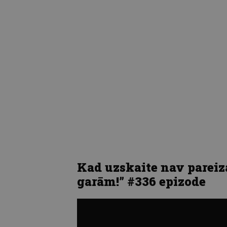
Kad uzskaite nav pareiza,
garām!” #336 epizode