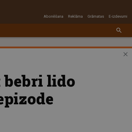
Abonēšana
Reklāma
Grāmatas
E-izdevumi
 bebri lido
 epizode