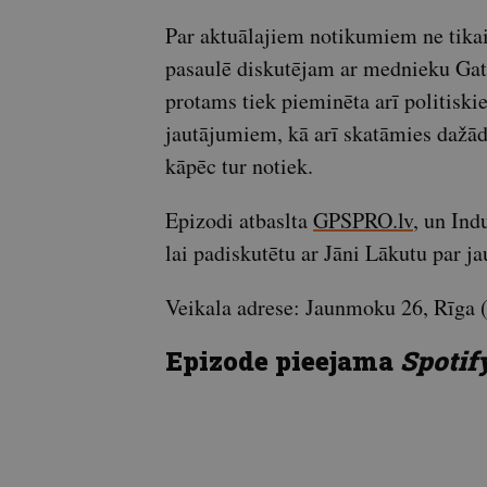
Par aktuālajiem notikumiem ne tikai
pasaulē diskutējam ar mednieku Gati
protams tiek pieminēta arī politiskie
jautājumiem, kā arī skatāmies dažād
kāpēc tur notiek.
Epizodi atbaslta
GPSPRO.lv
, un Ind
lai padiskutētu ar Jāni Lākutu par
Veikala adrese: Jaunmoku 26, Rīga (
Epizode pieejama
Spotif