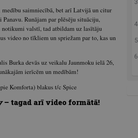
 medību saimniecībā, bet arī Latvijā un citur
 Panavu. Runājam par plēsēju situāciju,
 notikumi valstī, tad atbildam uz lasītāju
us video no tīkliem un spriežam par to, kas un
ulis Burka devās uz veikalu Jaunmoku ielā 26,
 jaunākajām ierīcēm un medībām!
pie Komforta) blakus t/c Spice
y
– tagad arī video formātā!