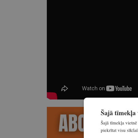
Šajā tīmekļa v
Šajā tīmekļa vietnē 
piekrītat visu sīkf