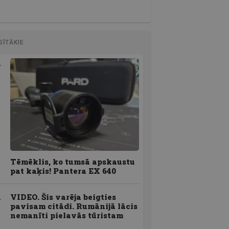
SĪTĀKIE
Tēmēklis, ko tumsā apskaustu
pat kaķis! Pantera EX 640
VIDEO. Šis varēja beigties
pavisam citādi. Rumānijā lācis
nemanīti pielavās tūristam