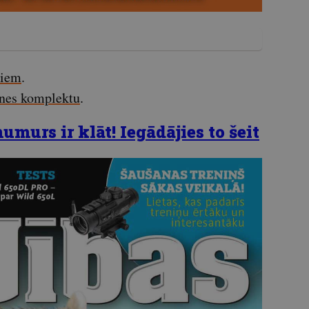
miem
.
enes komplektu
.
murs ir klāt! Iegādājies to šeit