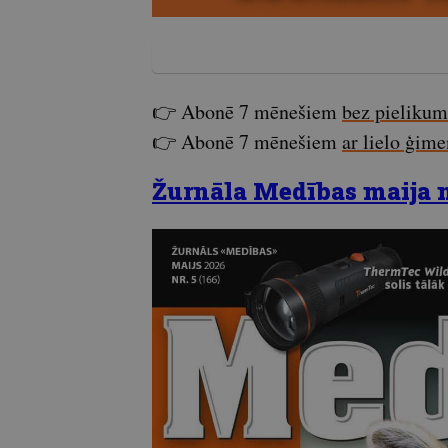
👉 Abonē 7 mēnešiem
bez pieliku
👉 Abonē 7 mēnešiem
ar lielo ģim
Žurnāla Medības maija nu