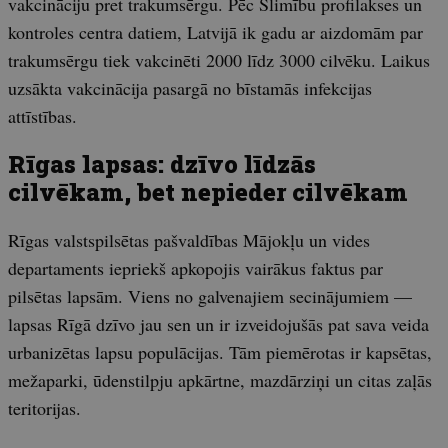
vakcināciju pret trakumsērgu. Pēc Slimību profilakses un
kontroles centra datiem, Latvijā ik gadu ar aizdomām par
trakumsērgu tiek vakcinēti 2000 līdz 3000 cilvēku. Laikus
uzsākta vakcinācija pasargā no bīstamās infekcijas
attīstības.
Rīgas lapsas: dzīvo līdzās
cilvēkam, bet nepieder cilvēkam
Rīgas valstspilsētas pašvaldības Mājokļu un vides
departaments iepriekš apkopojis vairākus faktus par
pilsētas lapsām. Viens no galvenajiem secinājumiem —
lapsas Rīgā dzīvo jau sen un ir izveidojušās pat sava veida
urbanizētas lapsu populācijas. Tām piemērotas ir kapsētas,
mežaparki, ūdenstilpju apkārtne, mazdārziņi un citas zaļās
teritorijas.