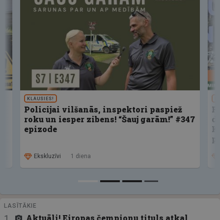
KLAUSIES!
U
Policijai vilšanās, inspektori paspiež
F
roku un iesper zibens! “Šauj garām!” #347
d
epizode
K
p
Ekskluzīvi
1 diena
LASĪTĀKIE
Aktuāli! Eiropas čempionu tituls atkal