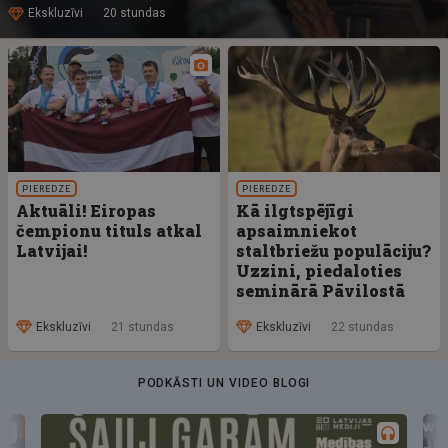
Ekskluzīvi
20 stundas
PIEREDZE
PIEREDZE
Aktuāli! Eiropas
Kā ilgtspējīgi
čempionu tituls atkal
apsaimniekot
Latvijai!
staltbriežu populāciju?
Uzzini, piedaloties
seminārā Pāvilostā
Ekskluzīvi
21 stundas
Ekskluzīvi
22 stundas
PODKĀSTI UN VIDEO BLOGI