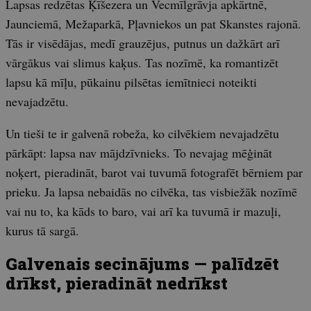
Lapsas redzētas Ķīšezera un Vecmīlgrāvja apkārtnē,
Jaunciemā, Mežaparkā, Pļavniekos un pat Skanstes rajonā.
Tās ir visēdājas, medī grauzējus, putnus un dažkārt arī
vārgākus vai slimus kaķus. Tas nozīmē, ka romantizēt
lapsu kā mīļu, pūkainu pilsētas iemītnieci noteikti
nevajadzētu.
Un tieši te ir galvenā robeža, ko cilvēkiem nevajadzētu
pārkāpt: lapsa nav mājdzīvnieks. To nevajag mēģināt
noķert, pieradināt, barot vai tuvumā fotografēt bērniem par
prieku. Ja lapsa nebaidās no cilvēka, tas visbiežāk nozīmē
vai nu to, ka kāds to baro, vai arī ka tuvumā ir mazuļi,
kurus tā sargā.
Galvenais secinājums — palīdzēt
drīkst, pieradināt nedrīkst