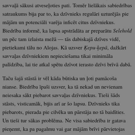
savvaļā sākusi atveseļoties pati. Tomēr lielākais sabiedrības
satraukums bija par to, ka dzīvnieks regulāri uzturējās pie
mājām un potenciāli varēja inficēt citus dzīvniekus.
Biedrība informē, ka lapsa apstrādāta ar preparātu
Selehold
un pēc tam izlaista mežā — tās dabiskajā dzīves vidē,
pietiekami tālu no Alojas. Kā uzsver
Ķepu-ķepā
, dažkārt
savvaļas dzīvniekiem nepieciešama tikai minimāla
palīdzība, lai tie atkal spētu dzīvot ierasto dzīvi brīvā dabā.
Taču šajā stāstā ir vēl kāda būtiska un ļoti pamācoša
nianse. Biedrība īpaši uzsver, ka tā nekad un nevienam
neiesaka sākt piebarot savvaļas dzīvniekus. Tieši šāds
stāsts, visticamāk, bijis arī ar šo lapsu. Dzīvnieks tika
piebarots, pierada pie cilvēka un pārstāja no tā baidīties.
Un tieši tur sākas problēma. Ne visa sabiedrība ir gatava
pieņemt, ka pa pagalmu vai gar mājām brīvi pārvietojas