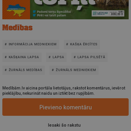
INFORMĀCIJA MEDNIEKIEM
KAŠĶA ĒRCĪTES
KAŠĶAINA LAPSA
LAPSA
LAPSA PILSĒTĀ
ŽURNĀLS MEDĪBAS
ŽURNĀLS MEDNIEKIEM
Medībām.lv aicina portāla lietotājus, rakstot komentārus, ievērot
pieklājību, nekurināt naidu un iztikt bez rupjībām.
Pievieno komentāru
Iesaki šo rakstu