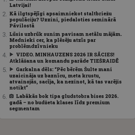
Latvijai!
Kā ilgtspējīgi apsaimniekot staltbriežu
populāciju? Uzzini, piedaloties seminārā
Pāvilostā
Lūsis uzbrūk sunim pavisam netālu mājām.
Mednieki cer, ka plēsēju atzīs par
problēmdzīvnieku
VIDEO. MINHAUZENS 2026 IR SĀCIES!
Atklāšana un komandu parāde TIEŠRAIDĒ
Garkalna dēls: “Pēc bērēm Šulte mani
uzaicināja uz baznīcu, meta krustu,
atvainojās, sacīja, ka nezinot, kā tas varējis
notikt”
Labākās bok tipa gludstobra bises 2026.
gadā – no budžeta klases līdz premium
segmentam