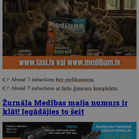
👉 Abonē 7 mēnešiem
bez pielikumiem
.
👉 Abonē 7 mēnešiem
ar lielo ģimenes komplektu
.
Žurnāla Medības maija numurs ir
klāt! Iegādājies to šeit