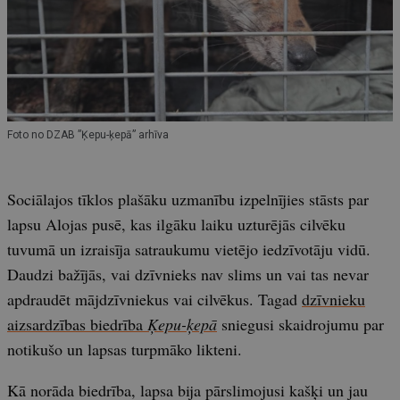
Foto no DZAB ”Ķepu-ķepā” arhīva
Sociālajos tīklos plašāku uzmanību izpelnījies stāsts par
lapsu Alojas pusē, kas ilgāku laiku uzturējās cilvēku
tuvumā un izraisīja satraukumu vietējo iedzīvotāju vidū.
Daudzi bažījās, vai dzīvnieks nav slims un vai tas nevar
apdraudēt mājdzīvniekus vai cilvēkus. Tagad
dzīvnieku
aizsardzības biedrība
Ķepu-ķepā
sniegusi skaidrojumu par
notikušo un lapsas turpmāko likteni.
Kā norāda biedrība, lapsa bija pārslimojusi kašķi un jau