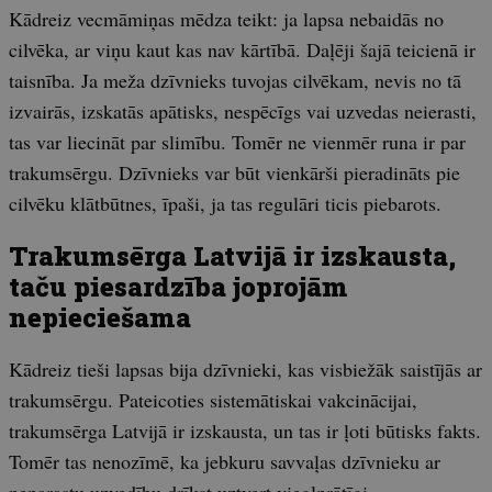
Kādreiz vecmāmiņas mēdza teikt: ja lapsa nebaidās no
cilvēka, ar viņu kaut kas nav kārtībā. Daļēji šajā teicienā ir
taisnība. Ja meža dzīvnieks tuvojas cilvēkam, nevis no tā
izvairās, izskatās apātisks, nespēcīgs vai uzvedas neierasti,
tas var liecināt par slimību. Tomēr ne vienmēr runa ir par
trakumsērgu. Dzīvnieks var būt vienkārši pieradināts pie
cilvēku klātbūtnes, īpaši, ja tas regulāri ticis piebarots.
Trakumsērga Latvijā ir izskausta,
taču piesardzība joprojām
nepieciešama
Kādreiz tieši lapsas bija dzīvnieki, kas visbiežāk saistījās ar
trakumsērgu. Pateicoties sistemātiskai vakcinācijai,
trakumsērga Latvijā ir izskausta, un tas ir ļoti būtisks fakts.
Tomēr tas nenozīmē, ka jebkuru savvaļas dzīvnieku ar