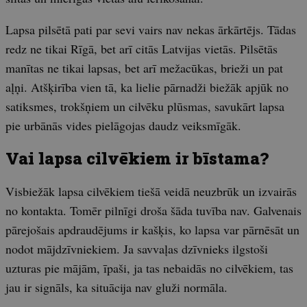
Lapsa pilsētā pati par sevi vairs nav nekas ārkārtējs. Tādas
redz ne tikai Rīgā, bet arī citās Latvijas vietās. Pilsētās
manītas ne tikai lapsas, bet arī mežacūkas, brieži un pat
aļņi. Atšķirība vien tā, ka lielie pārnadži biežāk apjūk no
satiksmes, trokšņiem un cilvēku plūsmas, savukārt lapsa
pie urbānās vides pielāgojas daudz veiksmīgāk.
Vai lapsa cilvēkiem ir bīstama?
Visbiežāk lapsa cilvēkiem tiešā veidā neuzbrūk un izvairās
no kontakta. Tomēr pilnīgi droša šāda tuvība nav. Galvenais
pārejošais apdraudējums ir kašķis, ko lapsa var pārnēsāt un
nodot mājdzīvniekiem. Ja savvaļas dzīvnieks ilgstoši
uzturas pie mājām, īpaši, ja tas nebaidās no cilvēkiem, tas
jau ir signāls, ka situācija nav gluži normāla.