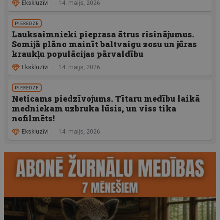
Ekskluzīvi
14. maijs, 2026
PIEREDZE
Lauksaimnieki pieprasa ātrus risinājumus.
Somijā plāno mainīt baltvaigu zosu un jūras
kraukļu populācijas pārvaldību
Ekskluzīvi
14. maijs, 2026
PIEREDZE
Neticams piedzīvojums. Tītaru medību laikā
medniekam uzbruka lūsis, un viss tika
nofilmēts!
Ekskluzīvi
14. maijs, 2026