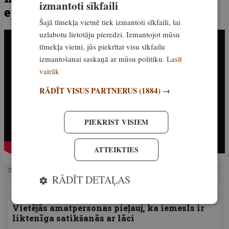
izmantoti sīkfaili
epizode
Šajā tīmekļa vietnē tiek izmantoti sīkfaili, lai
uzlabotu lietotāju pieredzi. Izmantojot mūsu
tīmekļa vietni, jūs piekrītat visu sīkfailu
izmantošanai saskaņā ar mūsu politiku.
Lasīt
vairāk
RĀDĪT VISUS PARTNERUS
(1884) →
PIEKRIST VISIEM
ATTEIKTIES
SAISTĪTIE RAKSTI
RĀDĪT DETAĻAS
PIEREDZE
Rumānijas mežos atrasts miris vīrietis.
Vietējās amatpersonas pieļauj, ka iemesls ir
liktenīga satikšanās ar lāci