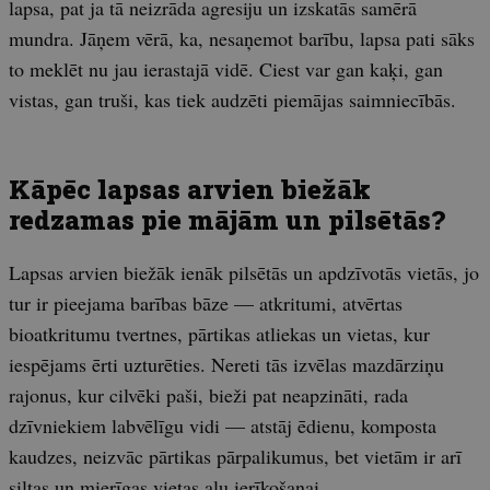
lapsa, pat ja tā neizrāda agresiju un izskatās samērā
mundra. Jāņem vērā, ka, nesaņemot barību, lapsa pati sāks
to meklēt nu jau ierastajā vidē. Ciest var gan kaķi, gan
vistas, gan truši, kas tiek audzēti piemājas saimniecībās.
Kāpēc lapsas arvien biežāk
redzamas pie mājām un pilsētās?
Lapsas arvien biežāk ienāk pilsētās un apdzīvotās vietās, jo
tur ir pieejama barības bāze — atkritumi, atvērtas
bioatkritumu tvertnes, pārtikas atliekas un vietas, kur
iespējams ērti uzturēties. Nereti tās izvēlas mazdārziņu
rajonus, kur cilvēki paši, bieži pat neapzināti, rada
dzīvniekiem labvēlīgu vidi — atstāj ēdienu, komposta
kaudzes, neizvāc pārtikas pārpalikumus, bet vietām ir arī
siltas un mierīgas vietas alu ierīkošanai.