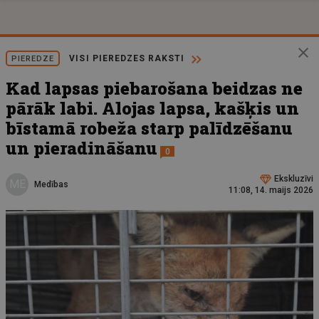
VISI PIEREDZES RAKSTI
PIEREDZE
Kad lapsas piebarošana beidzas ne
pārāk labi. Alojas lapsa, kašķis un
bīstamā robeža starp palīdzēšanu
un pieradināšanu
0
Ekskluzīvi
ME
Medības
11:08, 14. maijs 2026