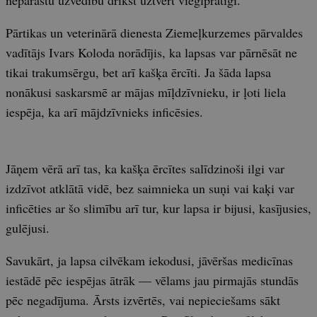
neparastu uzvedību drīkst uztvert vieglprātīgi.
Pārtikas un veterinārā dienesta Ziemeļkurzemes pārvaldes
vadītājs Ivars Koloda norādījis, ka lapsas var pārnēsāt ne
tikai trakumsērgu, bet arī kašķa ērcīti. Ja šāda lapsa
nonākusi saskarsmē ar mājas mīļdzīvnieku, ir ļoti liela
iespēja, ka arī mājdzīvnieks inficēsies.
Jāņem vērā arī tas, ka kašķa ērcītes salīdzinoši ilgi var
izdzīvot atklātā vidē, bez saimnieka un suņi vai kaķi var
inficēties ar šo slimību arī tur, kur lapsa ir bijusi, kasījusies,
gulējusi.
Savukārt, ja lapsa cilvēkam iekodusi, jāvēršas medicīnas
iestādē pēc iespējas ātrāk — vēlams jau pirmajās stundās
pēc negadījuma. Ārsts izvērtēs, vai nepieciešams sākt