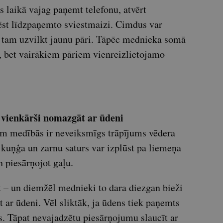
s laikā vajag paņemt telefonu, atvērt
ēst līdzpaņemto sviestmaizi. Cimdus var
c tam uzvilkt jaunu pāri. Tāpēc mednieka somā
, bet vairākiem pāriem vienreizlietojamo
 vienkārši nomazgāt ar ūdeni
m medībās ir neveiksmīgs trāpījums vēdera
kuņģa un zarnu saturs var izplūst pa liemeņa
 piesārņojot gaļu.
īt – un diemžēl mednieki to dara diezgan bieži
 ar ūdeni. Vēl sliktāk, ja ūdens tiek paņemts
s. Tāpat nevajadzētu piesārņojumu slaucīt ar