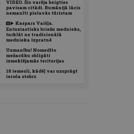
VIDEO. Šis varēja beigties
pavisam citādi. Rumānijā lācis
nemanīti pielavās tūristam
Kaspars Vaišļa.
Entuziastisks briežu mednieks,
turklāt ne tradicionālā
mednieka izpratnē
Uzmanību! Nomedīto
mežacūku obligāti
izmeklējamās teritorijas
10 iemesli, kādēļ var uzsprāgt
ieroča stobrs