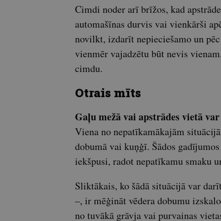
Cimdi noder arī brīžos, kad apstrāde
automašīnas durvis vai vienkārši ap
novilkt, izdarīt nepieciešamo un pē
vienmēr vajadzētu būt nevis vienam
cimdu.
Otrais mīts
Gaļu mežā vai apstrādes vietā var
Viena no nepatīkamākajām situācijā
dobumā vai kuņģī. Šādos gadījumos 
iekšpusi, radot nepatīkamu smaku un
Sliktākais, ko šādā situācijā var dar
–, ir mēģināt vēdera dobumu izskalot
no tuvākā grāvja vai purvainas vieta