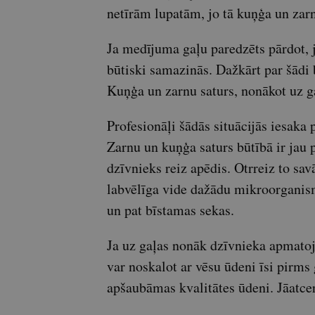
netīrām lupatām, jo tā kuņģa un zarn
Ja medījuma gaļu paredzēts pārdot, j
būtiski samazinās. Dažkārt par šādi 
Kuņģa un zarnu saturs, nonākot uz ga
Profesionāļi šādās situācijās iesaka 
Zarnu un kuņģa saturs būtībā ir jau p
dzīvnieks reiz apēdis. Otrreiz to savā
labvēlīga vide dažādu mikroorganism
un pat bīstamas sekas.
Ja uz gaļas nonāk dzīvnieka apmatoj
var noskalot ar vēsu ūdeni īsi pirm
apšaubāmas kvalitātes ūdeni. Jāatcer