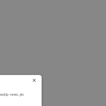
×
īmekļa vietni, jūs