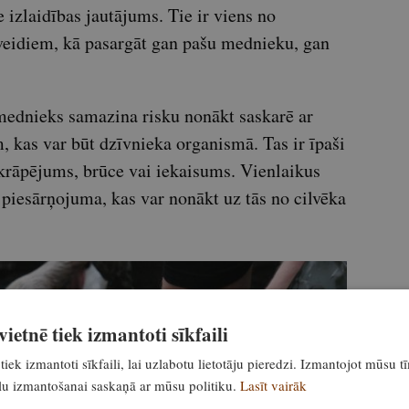
izlaidības jautājums. Tie ir viens no
veidiem, kā pasargāt gan pašu mednieku, gan
mednieks samazina risku nonākt saskarē ar
, kas var būt dzīvnieka organismā. Tas ir īpaši
 skrāpējums, brūce vai iekaisums. Vienlaikus
 piesārņojuma, kas var nonākt uz tās no cilvēka
ietnē tiek izmantoti sīkfaili
tiek izmantoti sīkfaili, lai uzlabotu lietotāju pieredzi. Izmantojot mūsu t
ailu izmantošanai saskaņā ar mūsu politiku.
Lasīt vairāk