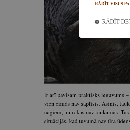
RĀDĪT VISUS P
RĀDĪT DE
Ir arī pavisam praktisks ieguvums – 
vien cimds nav saplīsis. Asinis, tau
nagiem, un rokas nav taukainas. Tas 
situācijās, kad tuvumā nav tīra ūden