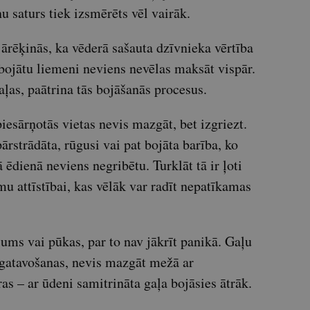
u saturs tiek izsmērēts vēl vairāk.
ārēķinās, ka vēderā sašauta dzīvnieka vērtība
bojātu liemeni neviens nevēlas maksāt vispār.
ļas, paātrina tās bojāšanās procesus.
piesārņotās vietas nevis mazgāt, bet izgriezt.
ārstrādāta, rūgusi vai pat bojāta barība, ko
 ēdienā neviens negribētu. Turklāt tā ir ļoti
u attīstībai, kas vēlāk var radīt nepatīkamas
ums vai pūkas, par to nav jākrīt panikā. Gaļu
s gatavošanas, nevis mazgāt mežā ar
as – ar ūdeni samitrināta gaļa bojāsies ātrāk.