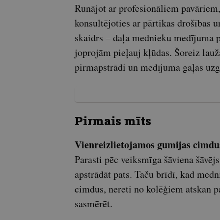
Runājot ar profesionāliem pavāriem, 
konsultējoties ar pārtikas drošības 
skaidrs – daļa mednieku medījuma pi
joprojām pieļauj kļūdas. Šoreiz la
pirmapstrādi un medījuma gaļas uzg
Pirmais mīts
Vienreizlietojamos gumijas cimdus 
Parasti pēc veiksmīga šāviena šāvēj
apstrādāt pats. Taču brīdī, kad med
cimdus, nereti no kolēģiem atskan pa
sasmērēt.