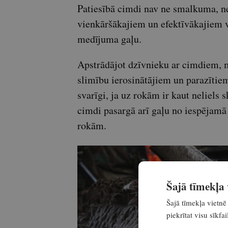
Patiesībā cimdi nav ne smalkuma, ne 
vienkāršākajiem un efektīvākajiem 
medījuma gaļu.
Apstrādājot dzīvnieku ar cimdiem, 
slimību ierosinātājiem un parazītiem
svarīgi, ja uz rokām ir kaut neliels
cimdi pasargā arī gaļu no iespējamā
rokām.
Šajā tīmekļa v
Šajā tīmekļa vietnē 
piekrītat visu sīkf