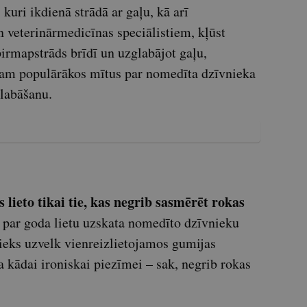
kuri ikdienā strādā ar gaļu, kā arī
un veterinārmedicīnas speciālistiem, kļūst
rmapstrāds brīdī un uzglabājot gaļu,
užam populārākos mītus par nomedīta dzīvnieka
labāšanu.
lieto tikai tie, kas negrib sasmērēt rokas
s par goda lietu uzskata nomedīto dzīvnieku
nieks uzvelk vienreizlietojamos gumijas
 kādai ironiskai piezīmei – sak, negrib rokas