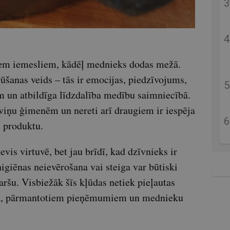
iem iemesliem, kādēļ mednieks dodas mežā.
ūšanas veids – tās ir emocijas, piedzīvojums,
m un atbildīga līdzdalība medību saimniecībā.
ņu ģimenēm un nereti arī draugiem ir iespēja
u produktu.
vis virtuvē, bet jau brīdī, kad dzīvnieks ir
igiēnas neievērošana vai steiga var būtiski
garšu. Visbiežāk šīs kļūdas netiek pieļautas
ma, pārmantotiem pieņēmumiem un mednieku