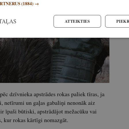
ARTNERUS
(1884) →
TAĻAS
ATTEIKTIES
PIEKR
pēc dzīvnieka apstrādes rokas paliek tīras, ja
ki, netīrumi un gaļas gabaliņi nenonāk aiz
ir īpaši būtiski, apstrādājot mežacūku vai
s, kur rokas kārtīgi nomazgāt.