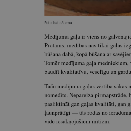
Foto: Kate Šterna
Medījuma gaļa ir viens no galvenaj
Protams, medības nav tikai gaļas ieg
būšana dabā, kopā būšana ar savējie
Tomēr medījuma gaļa medniekiem, vi
baudīt kvalitatīvu, veselīgu un gard
Taču medījuma gaļas vērtība sākas ne
nomedīts. Nepareiza pirmapstrāde, h
pasliktināt gan gaļas kvalitāti, gan 
ļaunprātīgi — tās rodas no ieradu
vidē iesakņojušiem mītiem.