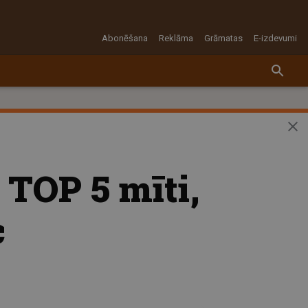
Abonēšana
Reklāma
Grāmatas
E-izdevumi
TOP 5 mīti,
c