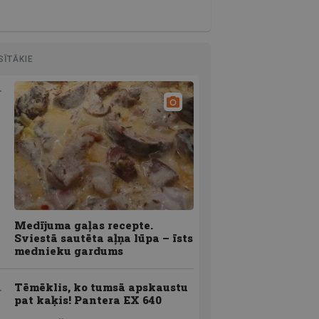
SĪTĀKIE
Medījuma gaļas recepte.
Sviestā sautēta aļņa lūpa – īsts
mednieku gardums
Tēmēklis, ko tumsā apskaustu
pat kaķis! Pantera EX 640