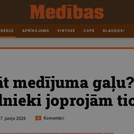
EREDZE
APRĪKOJUMS
VIRTUVE
COPE
KLAUSIES!
t medījuma gaļu? 
ieki joprojām ti
Komentāri
7. jūnijs 2026
0