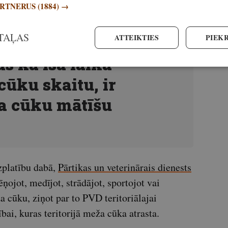
ARTNERUS
(1884) →
TAĻAS
ATTEIKTIES
PIEKR
s kā īsā laikā
ūku skaitu, ir
a cūku mātīšu
zplatību dabā,
Pārtikas un veterinārais dienests
ēņojot, medījot, strādājot, sportojot vai
a cūku, ziņot par to PVD teritoriālajai
ībai, kuras teritorijā meža cūka atrasta.