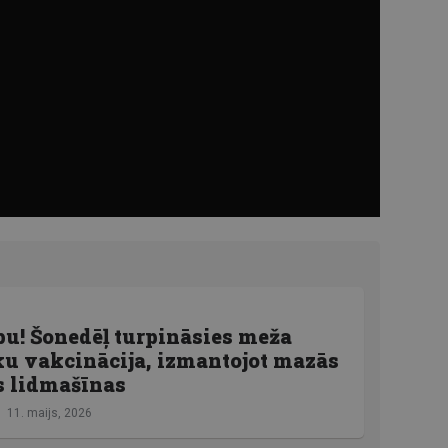
u! Šonedēļ turpināsies meža
u vakcinācija, izmantojot mazās
s lidmašīnas
11. maijs, 2026