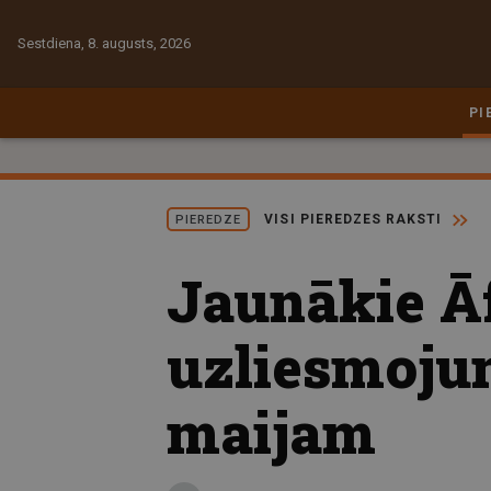
Sestdiena, 8. augusts, 2026
PI
VISI PIEREDZES RAKSTI
PIEREDZE
Jaunākie Ā
uzliesmojum
maijam