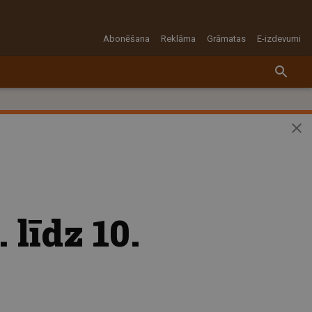
Abonēšana
Reklāma
Grāmatas
E-izdevumi
 līdz 10.