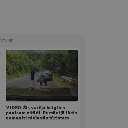
SĪTĀKIE
VIDEO. Šis varēja beigties
pavisam citādi. Rumānijā lācis
nemanīti pielavās tūristam