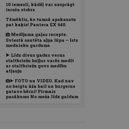
10 iemesli, kādēļ var uzsprāgt
ieroča stobrs
Tēmēklis, ko tumsā apskaustu
pat kaķis! Pantera EX 640
Medījuma gaļas recepte.
Sviestā sautēta aļņa lūpa – īsts
mednieku gardums
Līdz divus gadus vecus
staltbriežu buļļus varēs medīt
ar staltbriežu govs medību
atļauju
FOTO un VIDEO. Kad nav
no beigta āža bail un burgerus
gatavo bērni! Pirmais
pasākums No meža līdz galdam