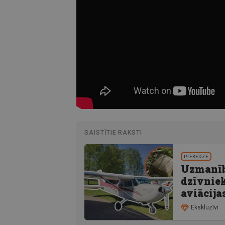
SAISTĪTIE RAKSTI
PIEREDZE
Uzmanīb
dzīvniek
aviācija
Ekskluzīvi