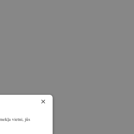
×
īmekļa vietni, jūs