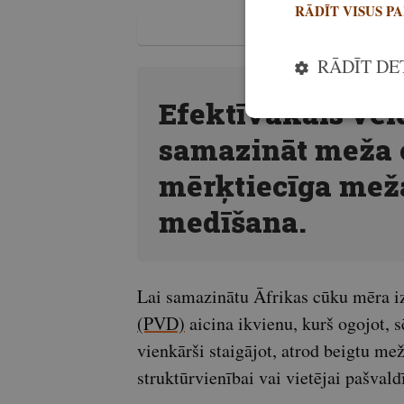
RĀDĪT VISUS P
RĀDĪT DE
Efektīvākais veid
samazināt meža c
mērķtiecīga mež
medīšana.
Lai samazinātu Āfrikas cūku mēra i
(PVD)
aicina ikvienu, kurš ogojot, s
vienkārši staigājot, atrod beigtu mež
struktūrvienībai vai vietējai pašvald