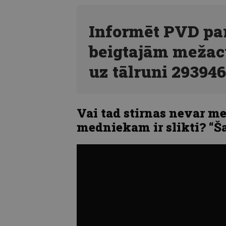
Informēt PVD par
beigtajām mežac
uz tālruni 293946
Vai tad stirnas nevar me
medniekam ir slikti? “Š