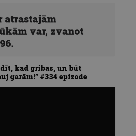
 atrastajām
ūkām var, zvanot
96.
dīt, kad gribas, un būt
auj garām!” #334 epizode