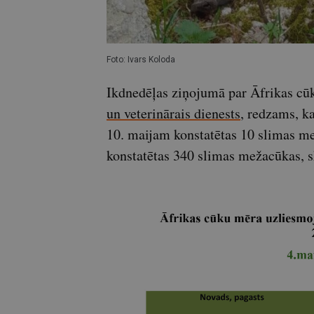
Foto: Ivars Koloda
Ikdnedēļas ziņojumā par Āfrikas c
un veterinārais dienests
, redzams, k
10. maijam konstatētas 10 slimas me
konstatētas 340 slimas mežacūkas, s